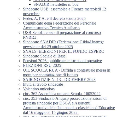
SNADIR newsletter n. 502
Sindacato USB: assemblea a Firenze mercoledì 12
novembre
Feder. A.T.A. e il decreto scuola 2025
Comunicato della Federazione del Personale
Amministrativo Tecnico Ausiliario
USB Scuola: corso di preparazione al concorso
PNRR3
Sindacato SNADIR (Federazione Gilda-Unams):
newsletter del 29 ottobre 2025
SNALS: ELEZIONI PER IL FONDO ESPERO
Sindacato Sociale di Base
Pensioni 2026: pubblicate le istruzioni operative
ELEZIONI RSU 2025
UIL SCUOLA RUA - Diffida e contestuale messa in
mora per contrattazione di istituto
SAIR NOTIZIE N. 13 - DICEMBRE 2023
Inviti al tavolo sindacale
Volantino unicobas
circ. 362 Assemblea unitaria Scuola_16052022
circ. 353 Sindacato Anquap prosecuzione azioni di
protesta sindacale per DSGA e Assistenti
Amministrativi delle Istituzioni scolastiche ed Educative
dal 16 maggio al 15 giugno 2022.