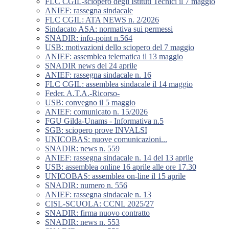
FLC CGIL-sciopero degli Istituti Tecnici il 7 maggio
ANIEF: rassegna sindacale
FLC CGIL: ATA NEWS n. 2/2026
Sindacato ASA: normativa sui permessi
SNADIR: info-point n.564
USB: motivazioni dello sciopero del 7 maggio
ANIEF: assemblea telematica il 13 maggio
SNADIR news del 24 aprile
ANIEF: rassegna sindacale n. 16
FLC CGIL: assemblea sindacale il 14 maggio
Feder. A.T.A.-Ricorso-
USB: convegno il 5 maggio
ANIEF: comunicato n. 15/2026
FGU Gilda-Unams - Informativa n.5
SGB: sciopero prove INVALSI
UNICOBAS: nuove comunicazioni...
SNADIR: news n. 559
ANIEF: rassegna sindacale n. 14 del 13 aprile
USB: assemblea online 16 aprile alle ore 17.30
UNICOBAS: assemblea on-line il 15 aprile
SNADIR: numero n. 556
ANIEF: rassegna sindacale n. 13
CISL-SCUOLA: CCNL 2025/27
SNADIR: firma nuovo contratto
SNADIR: news n. 553