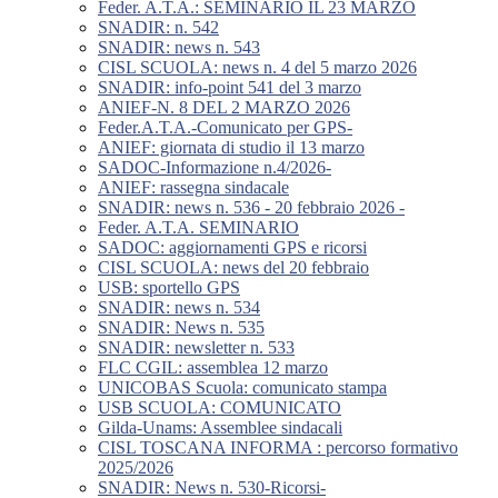
Feder. A.T.A.: SEMINARIO IL 23 MARZO
SNADIR: n. 542
SNADIR: news n. 543
CISL SCUOLA: news n. 4 del 5 marzo 2026
SNADIR: info-point 541 del 3 marzo
ANIEF-N. 8 DEL 2 MARZO 2026
Feder.A.T.A.-Comunicato per GPS-
ANIEF: giornata di studio il 13 marzo
SADOC-Informazione n.4/2026-
ANIEF: rassegna sindacale
SNADIR: news n. 536 - 20 febbraio 2026 -
Feder. A.T.A. SEMINARIO
SADOC: aggiornamenti GPS e ricorsi
CISL SCUOLA: news del 20 febbraio
USB: sportello GPS
SNADIR: news n. 534
SNADIR: News n. 535
SNADIR: newsletter n. 533
FLC CGIL: assemblea 12 marzo
UNICOBAS Scuola: comunicato stampa
USB SCUOLA: COMUNICATO
Gilda-Unams: Assemblee sindacali
CISL TOSCANA INFORMA : percorso formativo
2025/2026
SNADIR: News n. 530-Ricorsi-