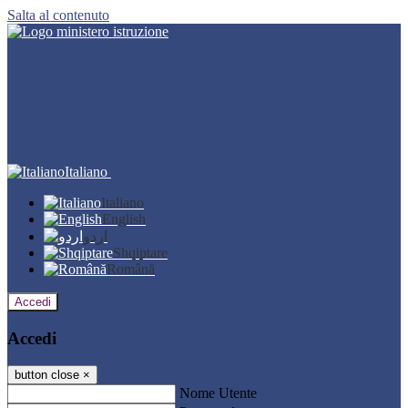
Salta al contenuto
Italiano
Italiano
English
اردو
Shqiptare
Română
Accedi
Accedi
button close
×
Nome Utente