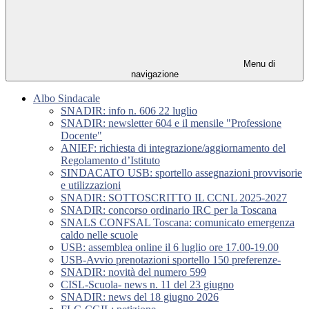
Menu di
navigazione
Albo Sindacale
SNADIR: info n. 606 22 luglio
SNADIR: newsletter 604 e il mensile "Professione
Docente"
ANIEF: richiesta di integrazione/aggiornamento del
Regolamento d’Istituto
SINDACATO USB: sportello assegnazioni provvisorie
e utilizzazioni
SNADIR: SOTTOSCRITTO IL CCNL 2025-2027
SNADIR: concorso ordinario IRC per la Toscana
SNALS CONFSAL Toscana: comunicato emergenza
caldo nelle scuole
USB: assemblea online il 6 luglio ore 17.00-19.00
USB-Avvio prenotazioni sportello 150 preferenze-
SNADIR: novità del numero 599
CISL-Scuola- news n. 11 del 23 giugno
SNADIR: news del 18 giugno 2026