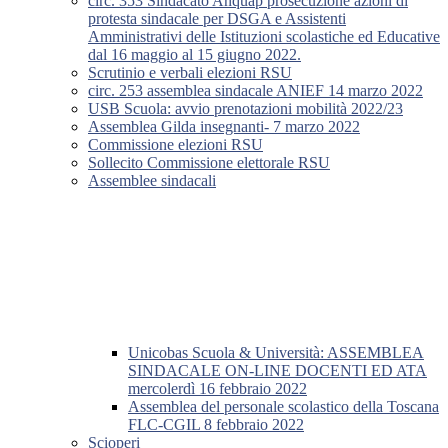
circ. 353 Sindacato Anquap prosecuzione azioni di
protesta sindacale per DSGA e Assistenti
Amministrativi delle Istituzioni scolastiche ed Educative
dal 16 maggio al 15 giugno 2022.
Scrutinio e verbali elezioni RSU
circ. 253 assemblea sindacale ANIEF 14 marzo 2022
USB Scuola: avvio prenotazioni mobilità 2022/23
Assemblea Gilda insegnanti- 7 marzo 2022
Commissione elezioni RSU
Sollecito Commissione elettorale RSU
Assemblee sindacali
Unicobas Scuola & Università: ASSEMBLEA
SINDACALE ON-LINE DOCENTI ED ATA
mercolerdì 16 febbraio 2022
Assemblea del personale scolastico della Toscana
FLC-CGIL 8 febbraio 2022
Scioperi