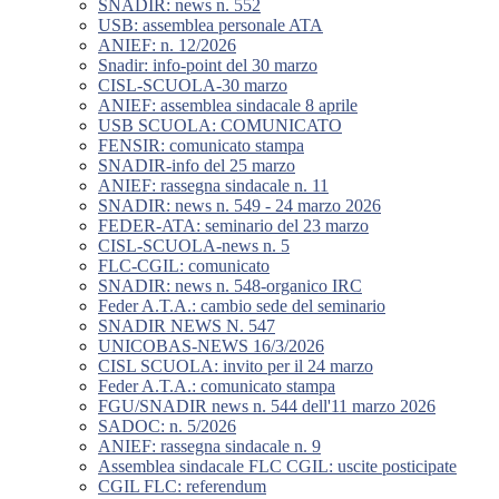
SNADIR: news n. 552
USB: assemblea personale ATA
ANIEF: n. 12/2026
Snadir: info-point del 30 marzo
CISL-SCUOLA-30 marzo
ANIEF: assemblea sindacale 8 aprile
USB SCUOLA: COMUNICATO
FENSIR: comunicato stampa
SNADIR-info del 25 marzo
ANIEF: rassegna sindacale n. 11
SNADIR: news n. 549 - 24 marzo 2026
FEDER-ATA: seminario del 23 marzo
CISL-SCUOLA-news n. 5
FLC-CGIL: comunicato
SNADIR: news n. 548-organico IRC
Feder A.T.A.: cambio sede del seminario
SNADIR NEWS N. 547
UNICOBAS-NEWS 16/3/2026
CISL SCUOLA: invito per il 24 marzo
Feder A.T.A.: comunicato stampa
FGU/SNADIR news n. 544 dell'11 marzo 2026
SADOC: n. 5/2026
ANIEF: rassegna sindacale n. 9
Assemblea sindacale FLC CGIL: uscite posticipate
CGIL FLC: referendum