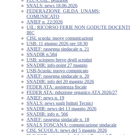
FLC-CGIL: petizione
SNALS: news 18.06.2026
FEDERAZIONE_GILDA_UNAMS:
COMUNICATO
ANIEF n. 22/2026
UIL: RICORSO FERIE NON GODUTE DOCENTI
IRC
CISL scuola: nuove comunicazioni
USB: 11 giugno 2026 ore 18:30
ANIEF: rassegna sindacale n. 21
SNADIR n.584
USB: sciopero breve degli scrutini
SNADIR: info-point 27 maggio
USB-Scuola: nuovo comunicato
ANIEF: rassegna sindacale n. 20
SNADIR: info del 20 maggio 2026
FEDER ATA: assistenza fiscale
FEDER ATA: riduzione organico ATA 2026/27
ANIEF: news n. 19
SNALS: news sugli Istituti Tecnici
SNADIR: news del 13 maggio 2026
SNADIR: info n. 566
ANIEF: rassegna sindacale n. 18
SNALS TOSCANA: comunicazione sindacale
CISL SCUOLA: news del 5 maggio 2026