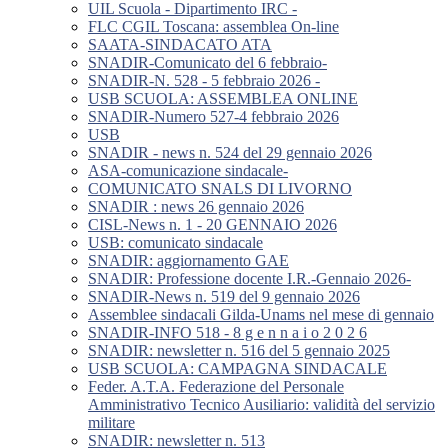
UIL Scuola - Dipartimento IRC -
FLC CGIL Toscana: assemblea On-line
SAATA-SINDACATO ATA
SNADIR-Comunicato del 6 febbraio-
SNADIR-N. 528 - 5 febbraio 2026 -
USB SCUOLA: ASSEMBLEA ONLINE
SNADIR-Numero 527-4 febbraio 2026
USB
SNADIR - news n. 524 del 29 gennaio 2026
ASA-comunicazione sindacale-
COMUNICATO SNALS DI LIVORNO
SNADIR : news 26 gennaio 2026
CISL-News n. 1 - 20 GENNAIO 2026
USB: comunicato sindacale
SNADIR: aggiornamento GAE
SNADIR: Professione docente I.R.-Gennaio 2026-
SNADIR-News n. 519 del 9 gennaio 2026
Assemblee sindacali Gilda-Unams nel mese di gennaio
SNADIR-INFO 518 - 8 g e n n a i o 2 0 2 6
SNADIR: newsletter n. 516 del 5 gennaio 2025
USB SCUOLA: CAMPAGNA SINDACALE
Feder. A.T.A. Federazione del Personale
Amministrativo Tecnico Ausiliario: validità del servizio
militare
SNADIR: newsletter n. 513