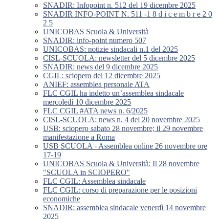
SNADIR: Infopoint n. 512 del 19 dicembre 2025
SNADIR INFO-POINT N. 511 -1 8 d i c e m b r e 2 0
2 5
UNICOBAS Scuola & Università
SNADIR: info-point numero 507
UNICOBAS: notizie sindacali n.1 del 2025
CISL-SCUOLA: newsletter del 5 dicembre 2025
SNADIR: news del 9 dicembre 2025
CGIL: sciopero del 12 dicembre 2025
ANIEF: assemblea personale ATA
FLC CGIL ha indetto un’assemblea sindacale
mercoledì 10 dicembre 2025
FLC CGIL #ATA news n. 6/2025
CISL-SCUOLA: news n. 4 del 20 novembre 2025
USB: sciopero sabato 28 novembre; il 29 novembre
manifestazione a Roma
USB SCUOLA - Assemblea online 26 novembre ore
17-19
UNICOBAS Scuola & Università: Il 28 novembre
"SCUOLA in SCIOPERO"
FLC CGIL: Assemblea sindacale
FLC CGIL: corso di preparazione per le posizioni
economiche
SNADIR: assemblea sindacale venerdì 14 novembre
2025