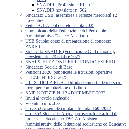
SNADIR "Professione IR" n.11
SNADIR newsletter n. 502
Sindacato USB: assemblea a Firenze mercoledì 12
novembre
Feder. A.T.A. e il decreto scuola 2025
Comunicato della Federazione del Personale
Amministrativo Tecnico Ausiliario
USB Scuola: corso di preparazione al concorso
PNRR3
Sindacato SNADIR (Federazione Gilda-Unams):
newsletter del 29 ottobre 2025
SNALS: ELEZIONI PER IL FONDO ESPERO
Sindacato Sociale di Base
Pensioni 2026: pubblicate le istruzioni operative
ELEZIONI RSU 2025
UIL SCUOLA RUA - Diffida e contestuale messa in
mora per contrattazione di istituto
SAIR NOTIZIE N. 13 - DICEMBRE 2023
Inviti al tavolo sindacale
Volantino unicobas
circ. 362 Assemblea unitaria Scuola_16052022
circ. 353 Sindacato Anquap prosecuzione azioni di
protesta sindacale per DSGA e Assistenti
Amministrativi delle Istituzioni scolastiche ed Educative