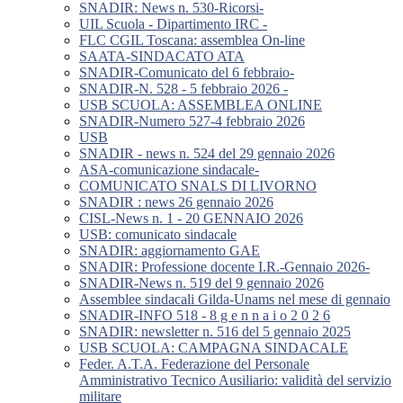
SNADIR: News n. 530-Ricorsi-
UIL Scuola - Dipartimento IRC -
FLC CGIL Toscana: assemblea On-line
SAATA-SINDACATO ATA
SNADIR-Comunicato del 6 febbraio-
SNADIR-N. 528 - 5 febbraio 2026 -
USB SCUOLA: ASSEMBLEA ONLINE
SNADIR-Numero 527-4 febbraio 2026
USB
SNADIR - news n. 524 del 29 gennaio 2026
ASA-comunicazione sindacale-
COMUNICATO SNALS DI LIVORNO
SNADIR : news 26 gennaio 2026
CISL-News n. 1 - 20 GENNAIO 2026
USB: comunicato sindacale
SNADIR: aggiornamento GAE
SNADIR: Professione docente I.R.-Gennaio 2026-
SNADIR-News n. 519 del 9 gennaio 2026
Assemblee sindacali Gilda-Unams nel mese di gennaio
SNADIR-INFO 518 - 8 g e n n a i o 2 0 2 6
SNADIR: newsletter n. 516 del 5 gennaio 2025
USB SCUOLA: CAMPAGNA SINDACALE
Feder. A.T.A. Federazione del Personale
Amministrativo Tecnico Ausiliario: validità del servizio
militare