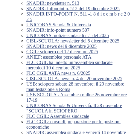
SNADIR: newsletter n. 513
SNADIR: Infopoint n. 512 del 19 dicembre 2025
SNADIR INFO-POINT N. 511 -1 8 d i c e m b r e 2 0
2 5
UNICOBAS Scuola & Università
SNADIR: info-point numero 507
UNICOBAS: notizie sindacali n.1 del 2025
CISL-SCUOLA: newsletter del 5 dicembre 2025
SNADIR: news del 9 dicembre 2025
CGIL: sciopero del 12 dicembre 2025
ANIEF: assemblea personale ATA
FLC CGIL ha indetto un’assemblea sindacale
mercoledì 10 dicembre 2025
FLC CGIL #ATA news n. 6/2025
CISL-SCUOLA: news n. 4 del 20 novembre 2025
USB: sciopero sabato 28 novembre; il 29 novembre
manifestazione a Roma
USB SCUOLA - Assemblea online 26 novembre ore
17-19
UNICOBAS Scuola & Università: Il 28 novembre
"SCUOLA in SCIOPERO"
FLC CGIL: Assemblea sindacale
FLC CGIL: corso di preparazione per le posizioni
economiche
SNADIR: assemblea sindacale venerdì 14 novembre