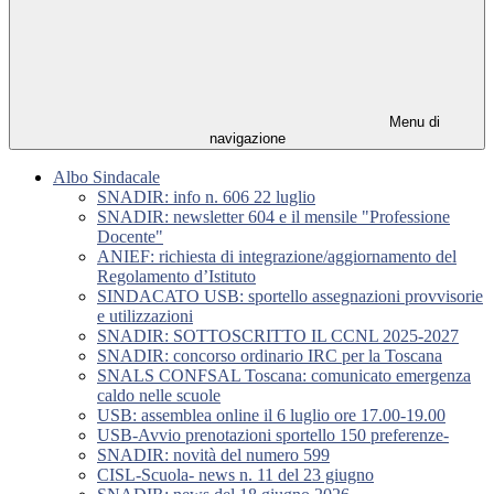
Menu di
navigazione
Albo Sindacale
SNADIR: info n. 606 22 luglio
SNADIR: newsletter 604 e il mensile "Professione
Docente"
ANIEF: richiesta di integrazione/aggiornamento del
Regolamento d’Istituto
SINDACATO USB: sportello assegnazioni provvisorie
e utilizzazioni
SNADIR: SOTTOSCRITTO IL CCNL 2025-2027
SNADIR: concorso ordinario IRC per la Toscana
SNALS CONFSAL Toscana: comunicato emergenza
caldo nelle scuole
USB: assemblea online il 6 luglio ore 17.00-19.00
USB-Avvio prenotazioni sportello 150 preferenze-
SNADIR: novità del numero 599
CISL-Scuola- news n. 11 del 23 giugno