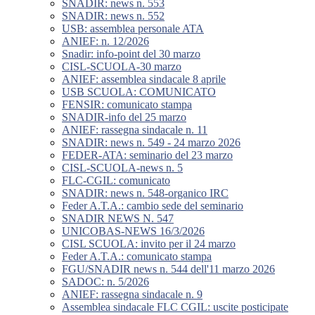
SNADIR: news n. 553
SNADIR: news n. 552
USB: assemblea personale ATA
ANIEF: n. 12/2026
Snadir: info-point del 30 marzo
CISL-SCUOLA-30 marzo
ANIEF: assemblea sindacale 8 aprile
USB SCUOLA: COMUNICATO
FENSIR: comunicato stampa
SNADIR-info del 25 marzo
ANIEF: rassegna sindacale n. 11
SNADIR: news n. 549 - 24 marzo 2026
FEDER-ATA: seminario del 23 marzo
CISL-SCUOLA-news n. 5
FLC-CGIL: comunicato
SNADIR: news n. 548-organico IRC
Feder A.T.A.: cambio sede del seminario
SNADIR NEWS N. 547
UNICOBAS-NEWS 16/3/2026
CISL SCUOLA: invito per il 24 marzo
Feder A.T.A.: comunicato stampa
FGU/SNADIR news n. 544 dell'11 marzo 2026
SADOC: n. 5/2026
ANIEF: rassegna sindacale n. 9
Assemblea sindacale FLC CGIL: uscite posticipate