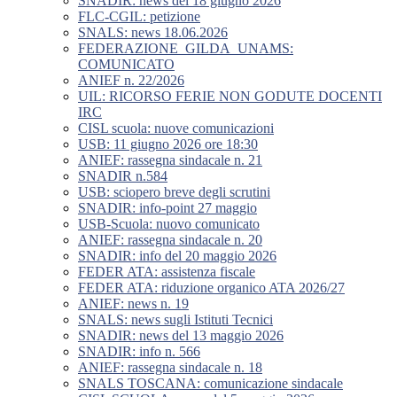
SNADIR: news del 18 giugno 2026
FLC-CGIL: petizione
SNALS: news 18.06.2026
FEDERAZIONE_GILDA_UNAMS:
COMUNICATO
ANIEF n. 22/2026
UIL: RICORSO FERIE NON GODUTE DOCENTI
IRC
CISL scuola: nuove comunicazioni
USB: 11 giugno 2026 ore 18:30
ANIEF: rassegna sindacale n. 21
SNADIR n.584
USB: sciopero breve degli scrutini
SNADIR: info-point 27 maggio
USB-Scuola: nuovo comunicato
ANIEF: rassegna sindacale n. 20
SNADIR: info del 20 maggio 2026
FEDER ATA: assistenza fiscale
FEDER ATA: riduzione organico ATA 2026/27
ANIEF: news n. 19
SNALS: news sugli Istituti Tecnici
SNADIR: news del 13 maggio 2026
SNADIR: info n. 566
ANIEF: rassegna sindacale n. 18
SNALS TOSCANA: comunicazione sindacale