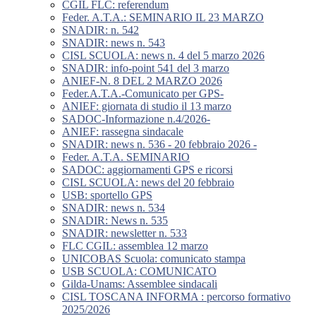
CGIL FLC: referendum
Feder. A.T.A.: SEMINARIO IL 23 MARZO
SNADIR: n. 542
SNADIR: news n. 543
CISL SCUOLA: news n. 4 del 5 marzo 2026
SNADIR: info-point 541 del 3 marzo
ANIEF-N. 8 DEL 2 MARZO 2026
Feder.A.T.A.-Comunicato per GPS-
ANIEF: giornata di studio il 13 marzo
SADOC-Informazione n.4/2026-
ANIEF: rassegna sindacale
SNADIR: news n. 536 - 20 febbraio 2026 -
Feder. A.T.A. SEMINARIO
SADOC: aggiornamenti GPS e ricorsi
CISL SCUOLA: news del 20 febbraio
USB: sportello GPS
SNADIR: news n. 534
SNADIR: News n. 535
SNADIR: newsletter n. 533
FLC CGIL: assemblea 12 marzo
UNICOBAS Scuola: comunicato stampa
USB SCUOLA: COMUNICATO
Gilda-Unams: Assemblee sindacali
CISL TOSCANA INFORMA : percorso formativo
2025/2026