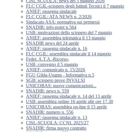
CISL SCUOLA: news del 5 maggio 2026
FLC CGIL-sciopero degli Istituti Tecnici il 7 maggio
ANIEF: rassegna sindacale
FLC CGIL: ATA NEWS n. 2/2026
Sindacato ASA: normativa sui permessi
SNADIR: info-point n.564
USB: motivazioni dello sciopero del 7 maggio
ANIEF: assemblea telematica il 13 maggio
SNADIR news del 24 aprile
ANIEF: rassegna sindacale n. 16
FLC CGIL: assemblea sindacale il 14 maggio
Feder. A.T.A.-Ricorso-
USB: convegno il 5 maggio
ANIEF: comunicato n. 15/2026
FGU Gilda-Unams - Informativa n.5
SGB: sciopero prove INVALSI
UNICOBAS: nuove comunicazioni...
SNADIR: news n. 559
ANIEF: rassegna sindacale n. 14 del 13 aprile
USB: assemblea online 16 aprile alle ore 17.30
UNICOBAS: assemblea on-line il 15 aprile
SNADIR: numero n. 556
ANIEF: rassegna sindacale n. 13
CISL-SCUOLA: CCNL 2025/27
SNADIR: firma nuovo contratto