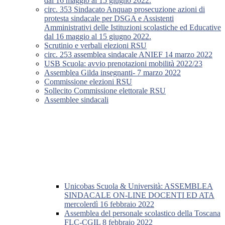
dal 16 maggio al 15 giugno 2022.
circ. 353 Sindacato Anquap prosecuzione azioni di
protesta sindacale per DSGA e Assistenti
Amministrativi delle Istituzioni scolastiche ed Educative
dal 16 maggio al 15 giugno 2022.
Scrutinio e verbali elezioni RSU
circ. 253 assemblea sindacale ANIEF 14 marzo 2022
USB Scuola: avvio prenotazioni mobilità 2022/23
Assemblea Gilda insegnanti- 7 marzo 2022
Commissione elezioni RSU
Sollecito Commissione elettorale RSU
Assemblee sindacali
Unicobas Scuola & Università: ASSEMBLEA
SINDACALE ON-LINE DOCENTI ED ATA
mercolerdì 16 febbraio 2022
Assemblea del personale scolastico della Toscana
FLC-CGIL 8 febbraio 2022