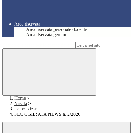
Area riservata
Area riservata personale docente
Area riservata genitori
Campo di ricerca per le pagine del sito
Home
>
Novità
>
Le notizie
>
FLC CGIL: ATA NEWS n. 2/2026