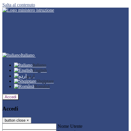
Salta al contenuto
Italiano
Italiano
English
اردو
Shqiptare
Română
Accedi
Accedi
button close
×
Nome Utente