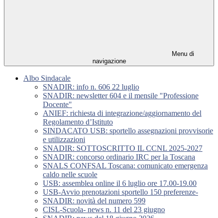
Menu di
navigazione
Albo Sindacale
SNADIR: info n. 606 22 luglio
SNADIR: newsletter 604 e il mensile "Professione
Docente"
ANIEF: richiesta di integrazione/aggiornamento del
Regolamento d’Istituto
SINDACATO USB: sportello assegnazioni provvisorie
e utilizzazioni
SNADIR: SOTTOSCRITTO IL CCNL 2025-2027
SNADIR: concorso ordinario IRC per la Toscana
SNALS CONFSAL Toscana: comunicato emergenza
caldo nelle scuole
USB: assemblea online il 6 luglio ore 17.00-19.00
USB-Avvio prenotazioni sportello 150 preferenze-
SNADIR: novità del numero 599
CISL-Scuola- news n. 11 del 23 giugno