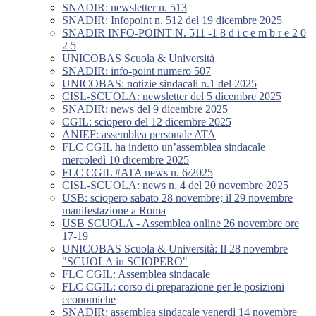
SNADIR: newsletter n. 513
SNADIR: Infopoint n. 512 del 19 dicembre 2025
SNADIR INFO-POINT N. 511 -1 8 d i c e m b r e 2 0
2 5
UNICOBAS Scuola & Università
SNADIR: info-point numero 507
UNICOBAS: notizie sindacali n.1 del 2025
CISL-SCUOLA: newsletter del 5 dicembre 2025
SNADIR: news del 9 dicembre 2025
CGIL: sciopero del 12 dicembre 2025
ANIEF: assemblea personale ATA
FLC CGIL ha indetto un’assemblea sindacale
mercoledì 10 dicembre 2025
FLC CGIL #ATA news n. 6/2025
CISL-SCUOLA: news n. 4 del 20 novembre 2025
USB: sciopero sabato 28 novembre; il 29 novembre
manifestazione a Roma
USB SCUOLA - Assemblea online 26 novembre ore
17-19
UNICOBAS Scuola & Università: Il 28 novembre
"SCUOLA in SCIOPERO"
FLC CGIL: Assemblea sindacale
FLC CGIL: corso di preparazione per le posizioni
economiche
SNADIR: assemblea sindacale venerdì 14 novembre