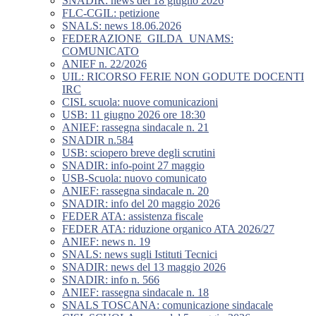
SNADIR: news del 18 giugno 2026
FLC-CGIL: petizione
SNALS: news 18.06.2026
FEDERAZIONE_GILDA_UNAMS:
COMUNICATO
ANIEF n. 22/2026
UIL: RICORSO FERIE NON GODUTE DOCENTI
IRC
CISL scuola: nuove comunicazioni
USB: 11 giugno 2026 ore 18:30
ANIEF: rassegna sindacale n. 21
SNADIR n.584
USB: sciopero breve degli scrutini
SNADIR: info-point 27 maggio
USB-Scuola: nuovo comunicato
ANIEF: rassegna sindacale n. 20
SNADIR: info del 20 maggio 2026
FEDER ATA: assistenza fiscale
FEDER ATA: riduzione organico ATA 2026/27
ANIEF: news n. 19
SNALS: news sugli Istituti Tecnici
SNADIR: news del 13 maggio 2026
SNADIR: info n. 566
ANIEF: rassegna sindacale n. 18
SNALS TOSCANA: comunicazione sindacale