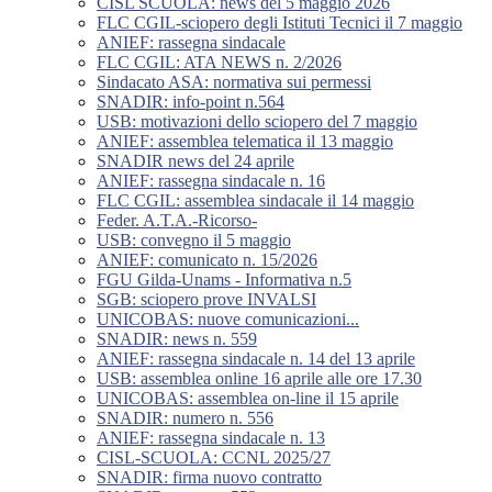
CISL SCUOLA: news del 5 maggio 2026
FLC CGIL-sciopero degli Istituti Tecnici il 7 maggio
ANIEF: rassegna sindacale
FLC CGIL: ATA NEWS n. 2/2026
Sindacato ASA: normativa sui permessi
SNADIR: info-point n.564
USB: motivazioni dello sciopero del 7 maggio
ANIEF: assemblea telematica il 13 maggio
SNADIR news del 24 aprile
ANIEF: rassegna sindacale n. 16
FLC CGIL: assemblea sindacale il 14 maggio
Feder. A.T.A.-Ricorso-
USB: convegno il 5 maggio
ANIEF: comunicato n. 15/2026
FGU Gilda-Unams - Informativa n.5
SGB: sciopero prove INVALSI
UNICOBAS: nuove comunicazioni...
SNADIR: news n. 559
ANIEF: rassegna sindacale n. 14 del 13 aprile
USB: assemblea online 16 aprile alle ore 17.30
UNICOBAS: assemblea on-line il 15 aprile
SNADIR: numero n. 556
ANIEF: rassegna sindacale n. 13
CISL-SCUOLA: CCNL 2025/27
SNADIR: firma nuovo contratto