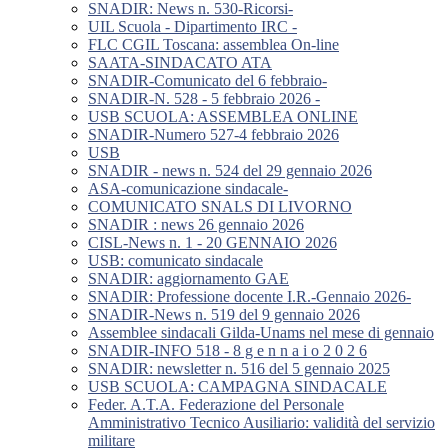
SNADIR: News n. 530-Ricorsi-
UIL Scuola - Dipartimento IRC -
FLC CGIL Toscana: assemblea On-line
SAATA-SINDACATO ATA
SNADIR-Comunicato del 6 febbraio-
SNADIR-N. 528 - 5 febbraio 2026 -
USB SCUOLA: ASSEMBLEA ONLINE
SNADIR-Numero 527-4 febbraio 2026
USB
SNADIR - news n. 524 del 29 gennaio 2026
ASA-comunicazione sindacale-
COMUNICATO SNALS DI LIVORNO
SNADIR : news 26 gennaio 2026
CISL-News n. 1 - 20 GENNAIO 2026
USB: comunicato sindacale
SNADIR: aggiornamento GAE
SNADIR: Professione docente I.R.-Gennaio 2026-
SNADIR-News n. 519 del 9 gennaio 2026
Assemblee sindacali Gilda-Unams nel mese di gennaio
SNADIR-INFO 518 - 8 g e n n a i o 2 0 2 6
SNADIR: newsletter n. 516 del 5 gennaio 2025
USB SCUOLA: CAMPAGNA SINDACALE
Feder. A.T.A. Federazione del Personale
Amministrativo Tecnico Ausiliario: validità del servizio
militare