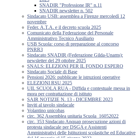
SNADIR "Professione IR" n.11
SNADIR newsletter n. 502
Sindacato USB: assemblea a Firenze mercoledì 12
novembre
Feder. A.T.A. e il decreto scuola 2025
Comunicato della Federazione del Personale
Amministrativo Tecnico Ausiliario
USB Scuola: corso di preparazione al concorso
PNRR3
Sindacato SNADIR (Federazione Gilda-Unams):
newsletter del 29 ottobre 2025
SNALS: ELEZIONI PER IL FONDO ESPERO
Sindacato Sociale di Base
Pensioni 2026: pubblicate le istruzioni operative
ELEZIONI RSU 2025
UIL SCUOLA RUA - Diffida e contestuale messa in
mora per contrattazione di istituto
SAIR NOTIZIE N. 13 - DICEMBRE 2023
Inviti al tavolo sindacale
Volantino unicobas
circ. 362 Assemblea unitaria Scuola_16052022
circ. 353 Sindacato Anquap prosecuzione azioni di
protesta sindacale per DSGA e Assistenti
Amministrativi delle Istituzioni scolastiche ed Educative