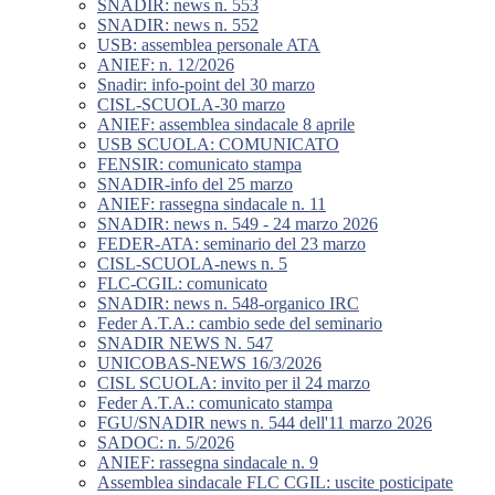
SNADIR: news n. 553
SNADIR: news n. 552
USB: assemblea personale ATA
ANIEF: n. 12/2026
Snadir: info-point del 30 marzo
CISL-SCUOLA-30 marzo
ANIEF: assemblea sindacale 8 aprile
USB SCUOLA: COMUNICATO
FENSIR: comunicato stampa
SNADIR-info del 25 marzo
ANIEF: rassegna sindacale n. 11
SNADIR: news n. 549 - 24 marzo 2026
FEDER-ATA: seminario del 23 marzo
CISL-SCUOLA-news n. 5
FLC-CGIL: comunicato
SNADIR: news n. 548-organico IRC
Feder A.T.A.: cambio sede del seminario
SNADIR NEWS N. 547
UNICOBAS-NEWS 16/3/2026
CISL SCUOLA: invito per il 24 marzo
Feder A.T.A.: comunicato stampa
FGU/SNADIR news n. 544 dell'11 marzo 2026
SADOC: n. 5/2026
ANIEF: rassegna sindacale n. 9
Assemblea sindacale FLC CGIL: uscite posticipate