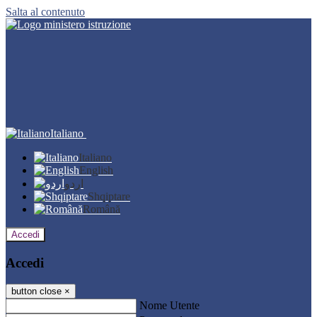
Salta al contenuto
Italiano
Italiano
English
اردو
Shqiptare
Română
Accedi
Accedi
button close
×
Nome Utente