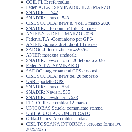
CGIL FLC: referendum
Feder. A.T.A.: SEMINARIO IL 23 MARZO
SNADIR: n. 542
SNADIR: news n. 543
CISL SCUOLA: news n. 4 del 5 marzo 2026
SNADIR: info-point 541 del 3 marzo
ANIEF-N. 8 DEL 2 MARZO 2026
Feder.A.T.A.-Comunicato per GPS-
ANIEF: giornata di studio il 13 marzo
SADOC-Informazione n.4/2026-
ANIEF: rassegna sindacale
SNADIR: news n. 536 - 20 febbraio 2026 -
Feder. A.T.A. SEMINARIO
SADOC: aggiornamenti GPS e ricorsi
CISL SCUOLA: news del 20 febbraio
USB: sportello GPS
SNADIR: news n. 534
SNADIR: News n. 535
SNADIR: newsletter n. 533
FLC CGIL: assemblea 12 marzo
UNICOBAS Scuola: comunicato stampa
USB SCUOLA: COMUNICATO
Gilda-Unams: Assemblee sindacali
CISL TOSCANA INFORMA : percorso formativo
2025/2026