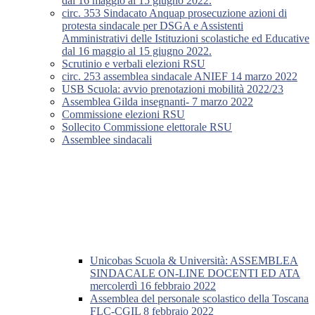
dal 16 maggio al 15 giugno 2022.
circ. 353 Sindacato Anquap prosecuzione azioni di
protesta sindacale per DSGA e Assistenti
Amministrativi delle Istituzioni scolastiche ed Educative
dal 16 maggio al 15 giugno 2022.
Scrutinio e verbali elezioni RSU
circ. 253 assemblea sindacale ANIEF 14 marzo 2022
USB Scuola: avvio prenotazioni mobilità 2022/23
Assemblea Gilda insegnanti- 7 marzo 2022
Commissione elezioni RSU
Sollecito Commissione elettorale RSU
Assemblee sindacali
Unicobas Scuola & Università: ASSEMBLEA
SINDACALE ON-LINE DOCENTI ED ATA
mercolerdì 16 febbraio 2022
Assemblea del personale scolastico della Toscana
FLC-CGIL 8 febbraio 2022