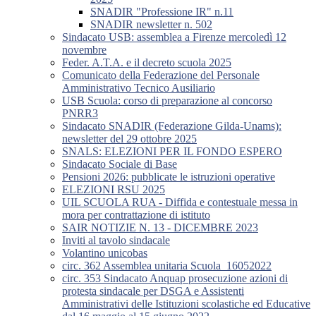
SNADIR "Professione IR" n.11
SNADIR newsletter n. 502
Sindacato USB: assemblea a Firenze mercoledì 12
novembre
Feder. A.T.A. e il decreto scuola 2025
Comunicato della Federazione del Personale
Amministrativo Tecnico Ausiliario
USB Scuola: corso di preparazione al concorso
PNRR3
Sindacato SNADIR (Federazione Gilda-Unams):
newsletter del 29 ottobre 2025
SNALS: ELEZIONI PER IL FONDO ESPERO
Sindacato Sociale di Base
Pensioni 2026: pubblicate le istruzioni operative
ELEZIONI RSU 2025
UIL SCUOLA RUA - Diffida e contestuale messa in
mora per contrattazione di istituto
SAIR NOTIZIE N. 13 - DICEMBRE 2023
Inviti al tavolo sindacale
Volantino unicobas
circ. 362 Assemblea unitaria Scuola_16052022
circ. 353 Sindacato Anquap prosecuzione azioni di
protesta sindacale per DSGA e Assistenti
Amministrativi delle Istituzioni scolastiche ed Educative