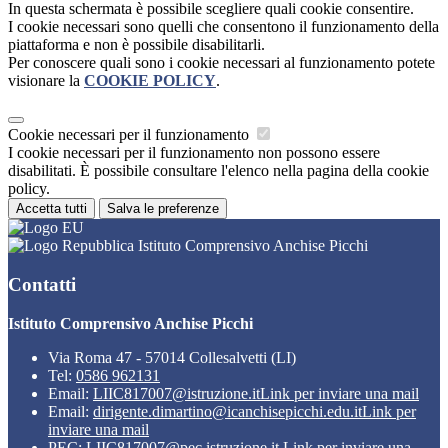
In questa schermata è possibile scegliere quali cookie consentire.
I cookie necessari sono quelli che consentono il funzionamento della
piattaforma e non è possibile disabilitarli.
Per conoscere quali sono i cookie necessari al funzionamento potete
visionare la
COOKIE POLICY
.
Cookie necessari per il funzionamento
I cookie necessari per il funzionamento non possono essere
disabilitati. È possibile consultare l'elenco nella pagina della cookie
policy.
Accetta tutti
Salva le preferenze
Istituto Comprensivo Anchise Picchi
Contatti
Istituto Comprensivo Anchise Picchi
Via Roma 47 - 57014 Collesalvetti (LI)
Tel:
0586 962131
Email:
LIIC817007@istruzione.it
Link per inviare una mail
Email:
dirigente.dimartino@icanchisepicchi.edu.it
Link per
inviare una mail
PEC:
LIIC817007@pec.istruzione.it
Link per inviare una