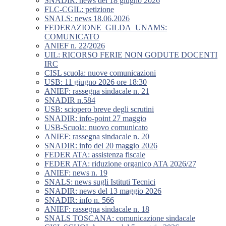
SNADIR: news del 18 giugno 2026
FLC-CGIL: petizione
SNALS: news 18.06.2026
FEDERAZIONE_GILDA_UNAMS:
COMUNICATO
ANIEF n. 22/2026
UIL: RICORSO FERIE NON GODUTE DOCENTI
IRC
CISL scuola: nuove comunicazioni
USB: 11 giugno 2026 ore 18:30
ANIEF: rassegna sindacale n. 21
SNADIR n.584
USB: sciopero breve degli scrutini
SNADIR: info-point 27 maggio
USB-Scuola: nuovo comunicato
ANIEF: rassegna sindacale n. 20
SNADIR: info del 20 maggio 2026
FEDER ATA: assistenza fiscale
FEDER ATA: riduzione organico ATA 2026/27
ANIEF: news n. 19
SNALS: news sugli Istituti Tecnici
SNADIR: news del 13 maggio 2026
SNADIR: info n. 566
ANIEF: rassegna sindacale n. 18
SNALS TOSCANA: comunicazione sindacale