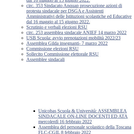
dal 16 maggio al 15 giugno 2022.
circ. 353 Sindacato Anquap prosecuzione azioni di
protesta sindacale per DSGA e Assistenti
Amministrativi delle Istituzioni scolastiche ed Educative
dal 16 maggio al 15 giugno 2022.
Scrutinio e verbali elezioni RSU
circ. 253 assemblea sindacale ANIEF 14 marzo 2022
USB Scuola: avvio prenotazioni mobilità 2022/23
Assemblea Gilda insegnanti- 7 marzo 2022
Commissione elezioni RSU
Sollecito Commissione elettorale RSU
Assemblee sindacali
Unicobas Scuola & Università: ASSEMBLEA
SINDACALE ON-LINE DOCENTI ED ATA
mercolerdì 16 febbraio 2022
Assemblea del personale scolastico della Toscana
FLC-CGIL 8 febbraio 2022