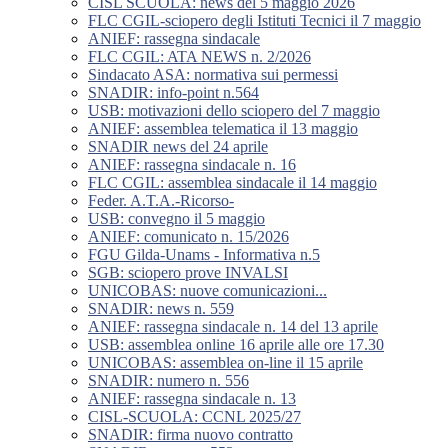
CISL SCUOLA: news del 5 maggio 2026
FLC CGIL-sciopero degli Istituti Tecnici il 7 maggio
ANIEF: rassegna sindacale
FLC CGIL: ATA NEWS n. 2/2026
Sindacato ASA: normativa sui permessi
SNADIR: info-point n.564
USB: motivazioni dello sciopero del 7 maggio
ANIEF: assemblea telematica il 13 maggio
SNADIR news del 24 aprile
ANIEF: rassegna sindacale n. 16
FLC CGIL: assemblea sindacale il 14 maggio
Feder. A.T.A.-Ricorso-
USB: convegno il 5 maggio
ANIEF: comunicato n. 15/2026
FGU Gilda-Unams - Informativa n.5
SGB: sciopero prove INVALSI
UNICOBAS: nuove comunicazioni...
SNADIR: news n. 559
ANIEF: rassegna sindacale n. 14 del 13 aprile
USB: assemblea online 16 aprile alle ore 17.30
UNICOBAS: assemblea on-line il 15 aprile
SNADIR: numero n. 556
ANIEF: rassegna sindacale n. 13
CISL-SCUOLA: CCNL 2025/27
SNADIR: firma nuovo contratto