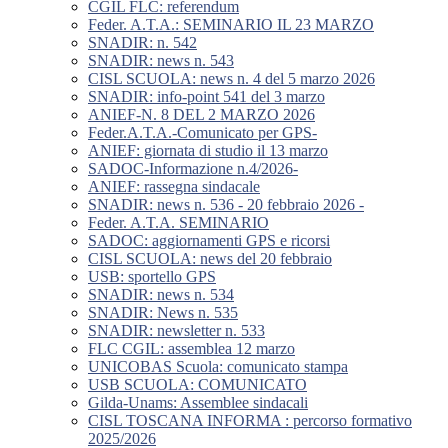
CGIL FLC: referendum
Feder. A.T.A.: SEMINARIO IL 23 MARZO
SNADIR: n. 542
SNADIR: news n. 543
CISL SCUOLA: news n. 4 del 5 marzo 2026
SNADIR: info-point 541 del 3 marzo
ANIEF-N. 8 DEL 2 MARZO 2026
Feder.A.T.A.-Comunicato per GPS-
ANIEF: giornata di studio il 13 marzo
SADOC-Informazione n.4/2026-
ANIEF: rassegna sindacale
SNADIR: news n. 536 - 20 febbraio 2026 -
Feder. A.T.A. SEMINARIO
SADOC: aggiornamenti GPS e ricorsi
CISL SCUOLA: news del 20 febbraio
USB: sportello GPS
SNADIR: news n. 534
SNADIR: News n. 535
SNADIR: newsletter n. 533
FLC CGIL: assemblea 12 marzo
UNICOBAS Scuola: comunicato stampa
USB SCUOLA: COMUNICATO
Gilda-Unams: Assemblee sindacali
CISL TOSCANA INFORMA : percorso formativo
2025/2026