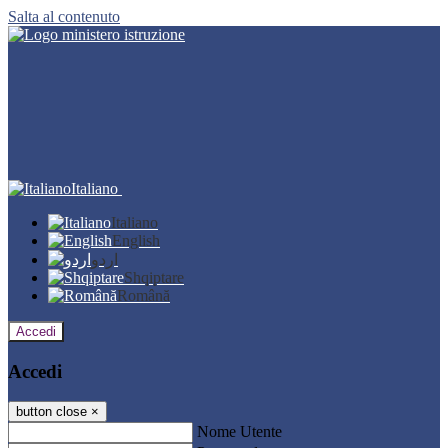
Salta al contenuto
Italiano
Italiano
English
اردو
Shqiptare
Română
Accedi
Accedi
button close
×
Nome Utente