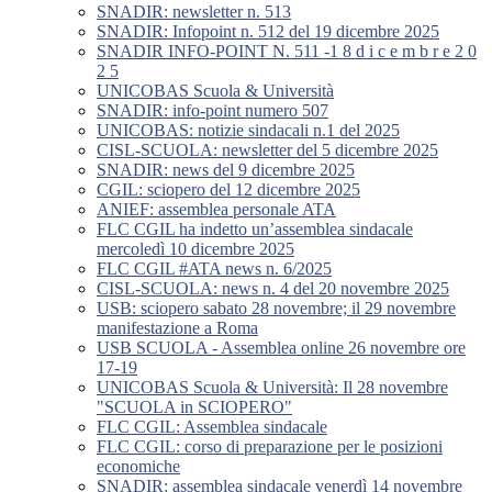
SNADIR: newsletter n. 513
SNADIR: Infopoint n. 512 del 19 dicembre 2025
SNADIR INFO-POINT N. 511 -1 8 d i c e m b r e 2 0
2 5
UNICOBAS Scuola & Università
SNADIR: info-point numero 507
UNICOBAS: notizie sindacali n.1 del 2025
CISL-SCUOLA: newsletter del 5 dicembre 2025
SNADIR: news del 9 dicembre 2025
CGIL: sciopero del 12 dicembre 2025
ANIEF: assemblea personale ATA
FLC CGIL ha indetto un’assemblea sindacale
mercoledì 10 dicembre 2025
FLC CGIL #ATA news n. 6/2025
CISL-SCUOLA: news n. 4 del 20 novembre 2025
USB: sciopero sabato 28 novembre; il 29 novembre
manifestazione a Roma
USB SCUOLA - Assemblea online 26 novembre ore
17-19
UNICOBAS Scuola & Università: Il 28 novembre
"SCUOLA in SCIOPERO"
FLC CGIL: Assemblea sindacale
FLC CGIL: corso di preparazione per le posizioni
economiche
SNADIR: assemblea sindacale venerdì 14 novembre