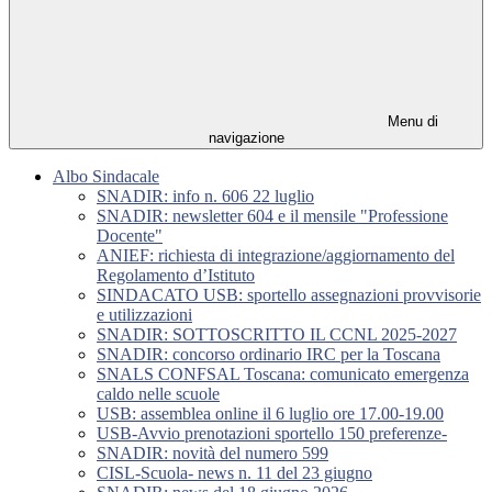
Menu di
navigazione
Albo Sindacale
SNADIR: info n. 606 22 luglio
SNADIR: newsletter 604 e il mensile "Professione
Docente"
ANIEF: richiesta di integrazione/aggiornamento del
Regolamento d’Istituto
SINDACATO USB: sportello assegnazioni provvisorie
e utilizzazioni
SNADIR: SOTTOSCRITTO IL CCNL 2025-2027
SNADIR: concorso ordinario IRC per la Toscana
SNALS CONFSAL Toscana: comunicato emergenza
caldo nelle scuole
USB: assemblea online il 6 luglio ore 17.00-19.00
USB-Avvio prenotazioni sportello 150 preferenze-
SNADIR: novità del numero 599
CISL-Scuola- news n. 11 del 23 giugno