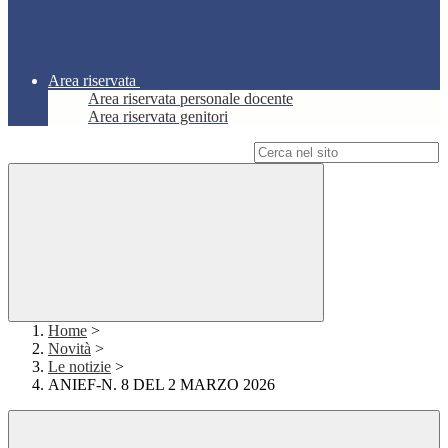
Area riservata
Area riservata personale docente
Area riservata genitori
Campo di ricerca per le pagine del sito
Home
>
Novità
>
Le notizie
>
ANIEF-N. 8 DEL 2 MARZO 2026