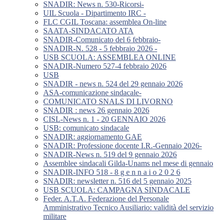
SNADIR: News n. 530-Ricorsi-
UIL Scuola - Dipartimento IRC -
FLC CGIL Toscana: assemblea On-line
SAATA-SINDACATO ATA
SNADIR-Comunicato del 6 febbraio-
SNADIR-N. 528 - 5 febbraio 2026 -
USB SCUOLA: ASSEMBLEA ONLINE
SNADIR-Numero 527-4 febbraio 2026
USB
SNADIR - news n. 524 del 29 gennaio 2026
ASA-comunicazione sindacale-
COMUNICATO SNALS DI LIVORNO
SNADIR : news 26 gennaio 2026
CISL-News n. 1 - 20 GENNAIO 2026
USB: comunicato sindacale
SNADIR: aggiornamento GAE
SNADIR: Professione docente I.R.-Gennaio 2026-
SNADIR-News n. 519 del 9 gennaio 2026
Assemblee sindacali Gilda-Unams nel mese di gennaio
SNADIR-INFO 518 - 8 g e n n a i o 2 0 2 6
SNADIR: newsletter n. 516 del 5 gennaio 2025
USB SCUOLA: CAMPAGNA SINDACALE
Feder. A.T.A. Federazione del Personale
Amministrativo Tecnico Ausiliario: validità del servizio
militare