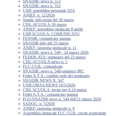
SNADIR: news n. 553
SNADIR: news n. 552
USB: assemblea personale ATA
ANIEF: n. 12/2026
Snadir: info-point del 30 marzo
CISL-SCUOLA-30 marzo
ANIEF: assemblea sindacale 8 aprile
USB SCUOLA: COMUNICATO
FENSIR: comunicato stampa
SNADIR-info del 25 marzo
ANIEF: rassegna sindacale n. 11
SNADIR: news n. 549 - 24 marzo 2026
FEDER-ATA: seminario del 23 marzo
CISL-SCUOLA-news n. 5
FLC-CGIL: comunicato
SNADIR: news n. 548-organico IRC
Feder A.T.A.: cambio sede del seminario
SNADIR NEWS N. 547
UNICOBAS-NEWS 16/3/2026
CISL SCUOLA: invito per il 24 marzo
Feder A.T.A.: comunicato stampa
FGU/SNADIR news n. 544 dell'11 marzo 2026
SADOC: n. 5/2026
ANIEF: rassegna sindacale n. 9
Assemblea sindacale FLC CGIL: uscite posticipate