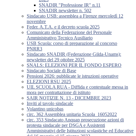
SNADIR "Professione IR" n.11
SNADIR newsletter n. 502
Sindacato USB: assemblea a Firenze mercoledì 12
novembre
Feder. A.T.A. e il decreto scuola 2025
Comunicato della Federazione del Personale
Amministrativo Tecnico Ausiliario
USB Scuola: corso di preparazione al concorso
PNRR3
Sindacato SNADIR (Federazione Gilda-Unams):
newsletter del 29 ottobre 2025
SNALS: ELEZIONI PER IL FONDO ESPERO
Sindacato Sociale di Base
Pensioni 2026: pubblicate le istruzioni operative
ELEZIONI RSU 2025
UIL SCUOLA RUA - Diffida e contestuale messa in
mora per contrattazione di istituto
SAIR NOTIZIE N. 13 - DICEMBRE 2023
Inviti al tavolo sindacale
Volantino unicobas
circ. 362 Assemblea unitaria Scuola_16052022
circ. 353 Sindacato Anquap prosecuzione azioni di
protesta sindacale per DSGA e Assistenti
Amministrativi delle Istituzioni scolastiche ed Educative