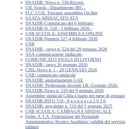
SNADIR: News n. 530-Ricorsi-
UIL Scuola - Dipartimento IRC -
FLC CGIL Toscana: assemblea On-line
SAATA-SINDACATO ATA
SNADIR-Comunicato del 6 febbraio-
SNADIR-N. 528 - 5 febbraio 2026 -
USB SCUOLA: ASSEMBLEA ONLINE
SNADIR-Numero 527-4 febbraio 2026
USB
SNADIR - news n. 524 del 29 gennaio 2026
ASA-comunicazione sindacale-
COMUNICATO SNALS DI LIVORNO
SNADIR : news 26 gennaio 2026
CISL-News n. 1 - 20 GENNAIO 2026
USB: comunicato sindacale
SNADIR: aggiornamento GAE
SNADIR: Professione docente I.R.-Gennaio 2026-
SNADIR-News n. 519 del 9 gennaio 2026
Assemblee sindacali Gilda-Unams nel mese di gennaio
SNADIR-INFO 518 - 8 g e n n a i o 2 0 2 6
SNADIR: newsletter n. 516 del 5 gennaio 2025
USB SCUOLA: CAMPAGNA SINDACALE
Feder. A.T.A. Federazione del Personale
Amministrativo Tecnico Ausiliario: validità del servizio
militare