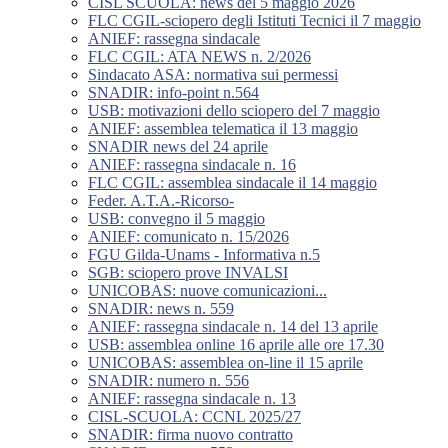
CISL SCUOLA: news del 5 maggio 2026
FLC CGIL-sciopero degli Istituti Tecnici il 7 maggio
ANIEF: rassegna sindacale
FLC CGIL: ATA NEWS n. 2/2026
Sindacato ASA: normativa sui permessi
SNADIR: info-point n.564
USB: motivazioni dello sciopero del 7 maggio
ANIEF: assemblea telematica il 13 maggio
SNADIR news del 24 aprile
ANIEF: rassegna sindacale n. 16
FLC CGIL: assemblea sindacale il 14 maggio
Feder. A.T.A.-Ricorso-
USB: convegno il 5 maggio
ANIEF: comunicato n. 15/2026
FGU Gilda-Unams - Informativa n.5
SGB: sciopero prove INVALSI
UNICOBAS: nuove comunicazioni...
SNADIR: news n. 559
ANIEF: rassegna sindacale n. 14 del 13 aprile
USB: assemblea online 16 aprile alle ore 17.30
UNICOBAS: assemblea on-line il 15 aprile
SNADIR: numero n. 556
ANIEF: rassegna sindacale n. 13
CISL-SCUOLA: CCNL 2025/27
SNADIR: firma nuovo contratto