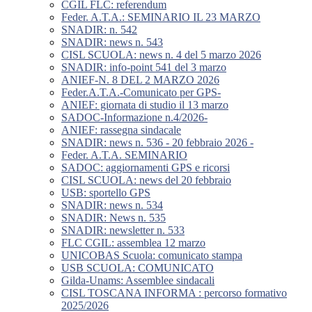
CGIL FLC: referendum
Feder. A.T.A.: SEMINARIO IL 23 MARZO
SNADIR: n. 542
SNADIR: news n. 543
CISL SCUOLA: news n. 4 del 5 marzo 2026
SNADIR: info-point 541 del 3 marzo
ANIEF-N. 8 DEL 2 MARZO 2026
Feder.A.T.A.-Comunicato per GPS-
ANIEF: giornata di studio il 13 marzo
SADOC-Informazione n.4/2026-
ANIEF: rassegna sindacale
SNADIR: news n. 536 - 20 febbraio 2026 -
Feder. A.T.A. SEMINARIO
SADOC: aggiornamenti GPS e ricorsi
CISL SCUOLA: news del 20 febbraio
USB: sportello GPS
SNADIR: news n. 534
SNADIR: News n. 535
SNADIR: newsletter n. 533
FLC CGIL: assemblea 12 marzo
UNICOBAS Scuola: comunicato stampa
USB SCUOLA: COMUNICATO
Gilda-Unams: Assemblee sindacali
CISL TOSCANA INFORMA : percorso formativo
2025/2026