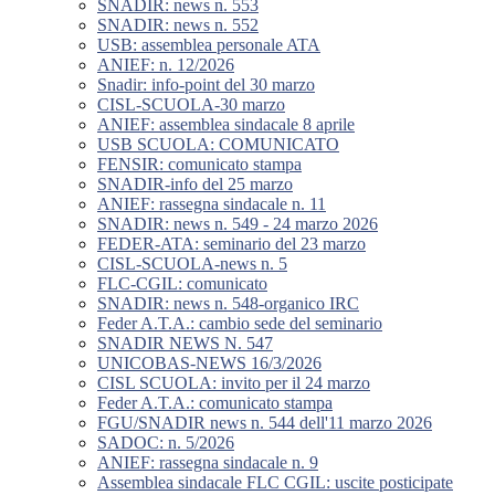
SNADIR: news n. 553
SNADIR: news n. 552
USB: assemblea personale ATA
ANIEF: n. 12/2026
Snadir: info-point del 30 marzo
CISL-SCUOLA-30 marzo
ANIEF: assemblea sindacale 8 aprile
USB SCUOLA: COMUNICATO
FENSIR: comunicato stampa
SNADIR-info del 25 marzo
ANIEF: rassegna sindacale n. 11
SNADIR: news n. 549 - 24 marzo 2026
FEDER-ATA: seminario del 23 marzo
CISL-SCUOLA-news n. 5
FLC-CGIL: comunicato
SNADIR: news n. 548-organico IRC
Feder A.T.A.: cambio sede del seminario
SNADIR NEWS N. 547
UNICOBAS-NEWS 16/3/2026
CISL SCUOLA: invito per il 24 marzo
Feder A.T.A.: comunicato stampa
FGU/SNADIR news n. 544 dell'11 marzo 2026
SADOC: n. 5/2026
ANIEF: rassegna sindacale n. 9
Assemblea sindacale FLC CGIL: uscite posticipate