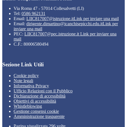
Via Roma 47 - 57014 Collesalvetti (LI)
Tel:
0586 962131
Email:
LIIC817007@istruzione.it
Link per inviare una mail
Email:
dirigente.dimartino@icanchisepicchi.edu.it
Link per
inviare una mail
PEC:
LIIC817007@pec.istruzione.it
Link per inviare una
mail
C.F.: 80006580494
Sezione Link Utili
Cookie policy
Note legali
Informativa Privacy
Ufficio Relazioni con il Pubblico
Dichiarazione di accessibilità
Obiettivi di accessibilità
Whistleblowing
Gestione consensi cookie
Amministrazione trasparente
Pagina visualizzata
296
volte