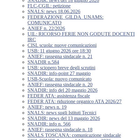
SNADIR: news del 18 giugno 2026
FLC-CGIL: petizione
SNALS: news 18.06.2026
FEDERAZIONE_GILDA_UNAMS:
COMUNICATO
ANIEF n. 22/2026
UIL: RICORSO FERIE NON GODUTE DOCENTI
IRC
CISL scuola: nuove comunicazioni
USB: 11 giugno 2026 ore 18:30
ANIEF: rassegna sindacale n. 21
SNADIR n.584
USB: sciopero breve degli scrutini
SNADIR: info-point 27 maggio
USB-Scuola: nuovo comunicato
ANIEF: rassegna sindacale n. 20
SNADIR: info del 20 maggio 2026
FEDER ATA: assistenza fiscale
FEDER ATA: riduzione organico ATA 2026/27
ANIEF: news n. 19
SNALS: news sugli Istituti Tecnici
SNADIR: news del 13 maggio 2026
SNADIR: info n. 566
ANIEF: rassegna sindacale n. 18
SNALS TOSCANA: comunicazione sindacale