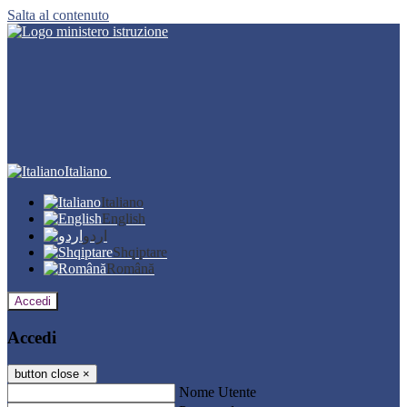
Salta al contenuto
Italiano
Italiano
English
اردو
Shqiptare
Română
Accedi
Accedi
button close
×
Nome Utente