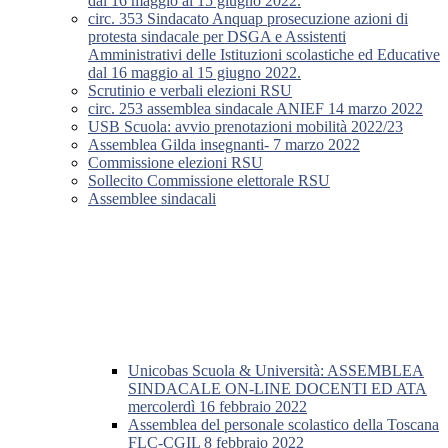
dal 16 maggio al 15 giugno 2022.
circ. 353 Sindacato Anquap prosecuzione azioni di
protesta sindacale per DSGA e Assistenti
Amministrativi delle Istituzioni scolastiche ed Educative
dal 16 maggio al 15 giugno 2022.
Scrutinio e verbali elezioni RSU
circ. 253 assemblea sindacale ANIEF 14 marzo 2022
USB Scuola: avvio prenotazioni mobilità 2022/23
Assemblea Gilda insegnanti- 7 marzo 2022
Commissione elezioni RSU
Sollecito Commissione elettorale RSU
Assemblee sindacali
Unicobas Scuola & Università: ASSEMBLEA
SINDACALE ON-LINE DOCENTI ED ATA
mercolerdì 16 febbraio 2022
Assemblea del personale scolastico della Toscana
FLC-CGIL 8 febbraio 2022