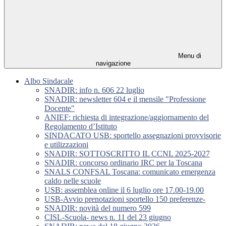
Menu di
navigazione
Albo Sindacale
SNADIR: info n. 606 22 luglio
SNADIR: newsletter 604 e il mensile "Professione
Docente"
ANIEF: richiesta di integrazione/aggiornamento del
Regolamento d’Istituto
SINDACATO USB: sportello assegnazioni provvisorie
e utilizzazioni
SNADIR: SOTTOSCRITTO IL CCNL 2025-2027
SNADIR: concorso ordinario IRC per la Toscana
SNALS CONFSAL Toscana: comunicato emergenza
caldo nelle scuole
USB: assemblea online il 6 luglio ore 17.00-19.00
USB-Avvio prenotazioni sportello 150 preferenze-
SNADIR: novità del numero 599
CISL-Scuola- news n. 11 del 23 giugno