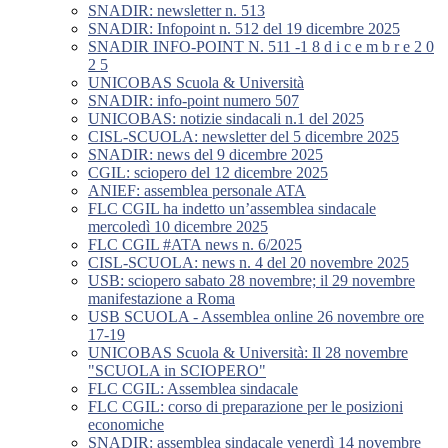
SNADIR: newsletter n. 513
SNADIR: Infopoint n. 512 del 19 dicembre 2025
SNADIR INFO-POINT N. 511 -1 8 d i c e m b r e 2 0
2 5
UNICOBAS Scuola & Università
SNADIR: info-point numero 507
UNICOBAS: notizie sindacali n.1 del 2025
CISL-SCUOLA: newsletter del 5 dicembre 2025
SNADIR: news del 9 dicembre 2025
CGIL: sciopero del 12 dicembre 2025
ANIEF: assemblea personale ATA
FLC CGIL ha indetto un’assemblea sindacale
mercoledì 10 dicembre 2025
FLC CGIL #ATA news n. 6/2025
CISL-SCUOLA: news n. 4 del 20 novembre 2025
USB: sciopero sabato 28 novembre; il 29 novembre
manifestazione a Roma
USB SCUOLA - Assemblea online 26 novembre ore
17-19
UNICOBAS Scuola & Università: Il 28 novembre
"SCUOLA in SCIOPERO"
FLC CGIL: Assemblea sindacale
FLC CGIL: corso di preparazione per le posizioni
economiche
SNADIR: assemblea sindacale venerdì 14 novembre