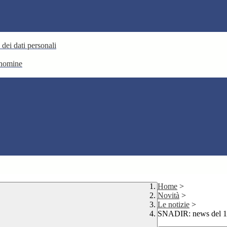
 dei dati personali
e nomine
Home
>
Novità
>
Le notizie
>
SNADIR: news del 1