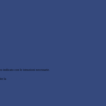
o indicato con le istruzioni necessarie.
ite la
Login Spaggiari