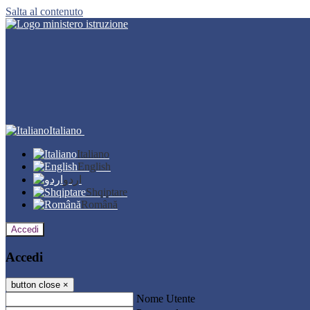
Salta al contenuto
Italiano
Italiano
English
اردو
Shqiptare
Română
Accedi
Accedi
button close
×
Nome Utente