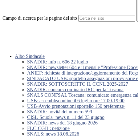
Campo di ricerca per le pagine del sito
Albo Sindacale
SNADIR: info n. 606 22 luglio
SNADIR: newsletter 604 e il mensile "Professione Doce
ANIEF: richiesta di integrazione/aggiornamento del Rego
SINDACATO USB: sportello assegnazioni provvisorie e u
SNADIR: SOTTOSCRITTO IL CCNL 2025-2027
SNADIR: concorso ordinario IRC per la Toscana
SNALS CONFSAL Toscana: comunicato emergenza caldo
USB: assemblea online il 6 luglio ore 17.00-19.00
USB-Avvio prenotazioni sportello 150 preferenze-
SNADIR: novità del numero 599
CISL-Scuola- news n. 11 del 23 giugno
SNADIR: news del 18 giugno 2026
FLC-CGIL: petizione
SNALS: news 18.06.2026