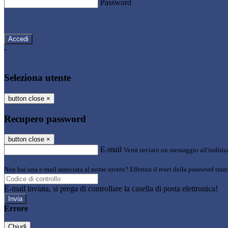
Password
Password dimenticata?
-
Entra con SPID
Entra con CIE
Seleziona utente
button close
×
Recupero password
button close
×
E-mail
Verrà inviato un messaggio all'indirizz
Non hai una e-mail associata al nome utente? Effettua il reset della password tram
E-mail inviata, si prega di controllare la casella di posta elettronica!
Errore
Chiudi