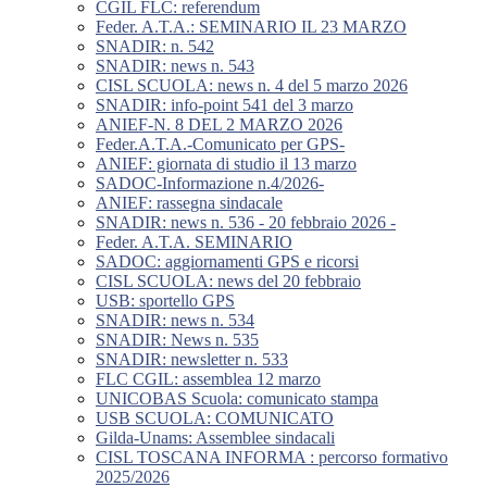
CGIL FLC: referendum
Feder. A.T.A.: SEMINARIO IL 23 MARZO
SNADIR: n. 542
SNADIR: news n. 543
CISL SCUOLA: news n. 4 del 5 marzo 2026
SNADIR: info-point 541 del 3 marzo
ANIEF-N. 8 DEL 2 MARZO 2026
Feder.A.T.A.-Comunicato per GPS-
ANIEF: giornata di studio il 13 marzo
SADOC-Informazione n.4/2026-
ANIEF: rassegna sindacale
SNADIR: news n. 536 - 20 febbraio 2026 -
Feder. A.T.A. SEMINARIO
SADOC: aggiornamenti GPS e ricorsi
CISL SCUOLA: news del 20 febbraio
USB: sportello GPS
SNADIR: news n. 534
SNADIR: News n. 535
SNADIR: newsletter n. 533
FLC CGIL: assemblea 12 marzo
UNICOBAS Scuola: comunicato stampa
USB SCUOLA: COMUNICATO
Gilda-Unams: Assemblee sindacali
CISL TOSCANA INFORMA : percorso formativo
2025/2026