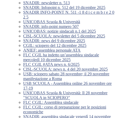
SNADIR: newsletter n. 513
SNADIR: Infopoint n. 512 del 19 dicembre 2025
SNADIR INFO-POINT N. 511 -1 8 d i c e m b r e 2 0
2 5
UNICOBAS Scuola & Università
SNADIR: info-point numero 507
UNICOBAS: notizie sindacali n.1 del 2025
CISL-SCUOLA: newsletter del 5 dicembre 2025
SNADIR: news del 9 dicembre 2025
CGIL: sciopero del 12 dicembre 2025
ANIEF: assemblea personale ATA
FLC CGIL ha indetto un’assemblea sindacale
mercoledì 10 dicembre 2025
FLC CGIL #ATA news n. 6/2025
CISL-SCUOLA: news n. 4 del 20 novembre 2025
USB: sciopero sabato 28 novembre; il 29 novembre
manifestazione a Roma
USB SCUOLA - Assemblea online 26 novembre ore
17-19
UNICOBAS Scuola & Università: Il 28 novembre
"SCUOLA in SCIOPERO"
FLC CGIL: Assemblea sindacale
FLC CGIL: corso di preparazione per le posizioni
economiche
SNADIR: assemblea sindacale venerdì 14 novembre