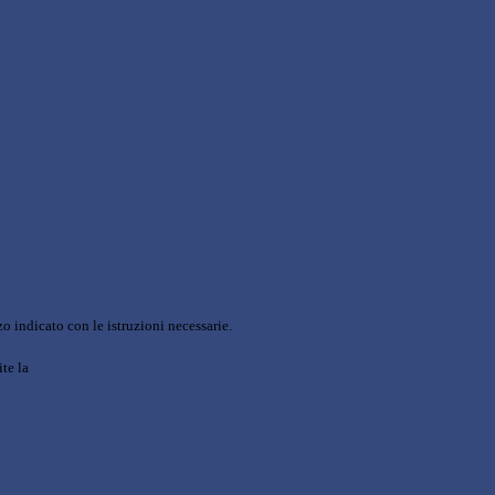
o indicato con le istruzioni necessarie.
ite la
Login Spaggiari