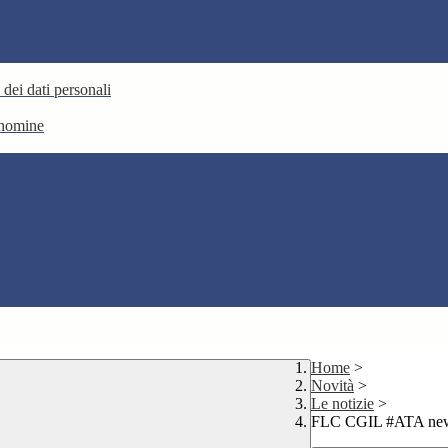
 dei dati personali
e nomine
Home
>
Novità
>
Le notizie
>
FLC CGIL #ATA new