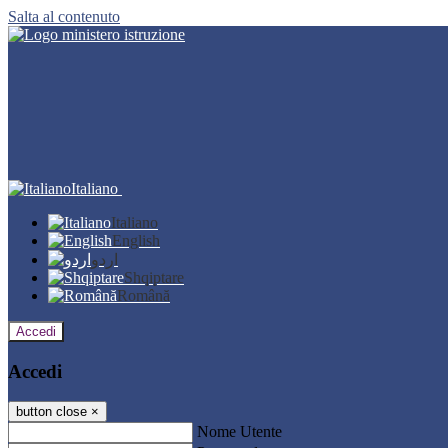
Salta al contenuto
Italiano
Italiano
English
اردو
Shqiptare
Română
Accedi
Accedi
button close
×
Nome Utente