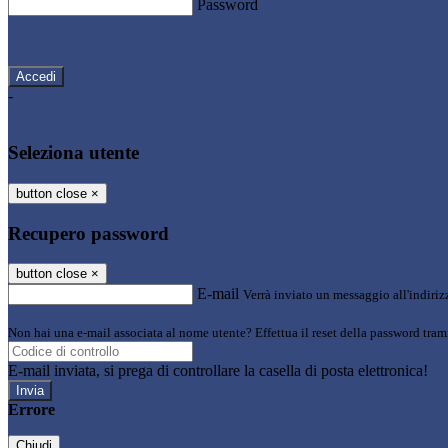
Password
Password dimenticata?
-
Entra con SPID
Entra con CIE
Seleziona utente
button close
×
Recupero password
button close
×
E-mail
Verrà inviato un messaggio all'indirizz
Non hai una e-mail associata al nome utente? Effettua il reset della password tram
E-mail inviata, si prega di controllare la casella di posta elettronica!
Errore
Chiudi