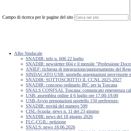
Campo di ricerca per le pagine del sito
Albo Sindacale
SNADIR: info n. 606 22 luglio
SNADIR: newsletter 604 e il mensile "Professione Doce
ANIEF: richiesta di integrazione/aggiornamento del Rego
SINDACATO USB: sportello assegnazioni provvisorie e u
SNADIR: SOTTOSCRITTO IL CCNL 2025-2027
SNADIR: concorso ordinario IRC per la Toscana
SNALS CONFSAL Toscana: comunicato emergenza caldo
USB: assemblea online il 6 luglio ore 17.00-19.00
USB-Avvio prenotazioni sportello 150 preferenze-
SNADIR: novità del numero 599
CISL-Scuola- news n. 11 del 23 giugno
SNADIR: news del 18 giugno 2026
FLC-CGIL: petizione
SNALS: news 18.06.2026