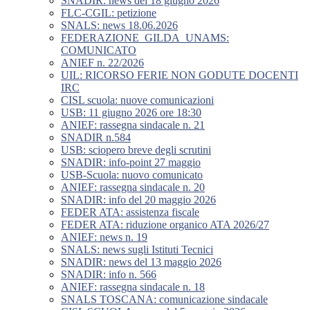
SNADIR: news del 18 giugno 2026
FLC-CGIL: petizione
SNALS: news 18.06.2026
FEDERAZIONE_GILDA_UNAMS:
COMUNICATO
ANIEF n. 22/2026
UIL: RICORSO FERIE NON GODUTE DOCENTI
IRC
CISL scuola: nuove comunicazioni
USB: 11 giugno 2026 ore 18:30
ANIEF: rassegna sindacale n. 21
SNADIR n.584
USB: sciopero breve degli scrutini
SNADIR: info-point 27 maggio
USB-Scuola: nuovo comunicato
ANIEF: rassegna sindacale n. 20
SNADIR: info del 20 maggio 2026
FEDER ATA: assistenza fiscale
FEDER ATA: riduzione organico ATA 2026/27
ANIEF: news n. 19
SNALS: news sugli Istituti Tecnici
SNADIR: news del 13 maggio 2026
SNADIR: info n. 566
ANIEF: rassegna sindacale n. 18
SNALS TOSCANA: comunicazione sindacale