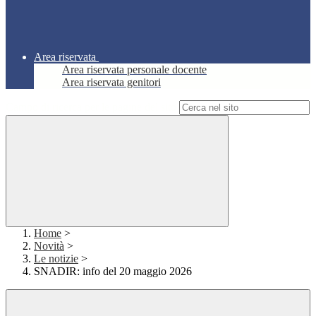
Area riservata
Area riservata personale docente
Area riservata genitori
Campo di ricerca per le pagine del sito
Home
>
Novità
>
Le notizie
>
SNADIR: info del 20 maggio 2026