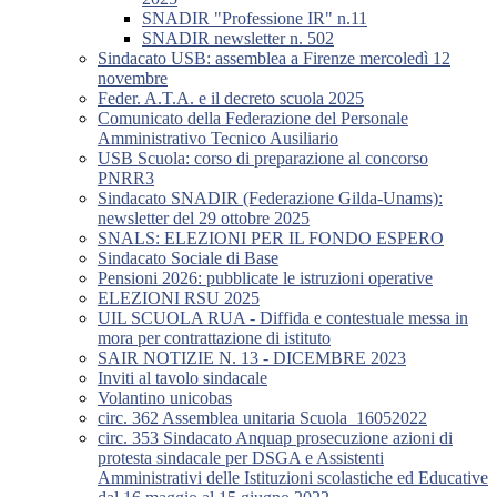
SNADIR "Professione IR" n.11
SNADIR newsletter n. 502
Sindacato USB: assemblea a Firenze mercoledì 12
novembre
Feder. A.T.A. e il decreto scuola 2025
Comunicato della Federazione del Personale
Amministrativo Tecnico Ausiliario
USB Scuola: corso di preparazione al concorso
PNRR3
Sindacato SNADIR (Federazione Gilda-Unams):
newsletter del 29 ottobre 2025
SNALS: ELEZIONI PER IL FONDO ESPERO
Sindacato Sociale di Base
Pensioni 2026: pubblicate le istruzioni operative
ELEZIONI RSU 2025
UIL SCUOLA RUA - Diffida e contestuale messa in
mora per contrattazione di istituto
SAIR NOTIZIE N. 13 - DICEMBRE 2023
Inviti al tavolo sindacale
Volantino unicobas
circ. 362 Assemblea unitaria Scuola_16052022
circ. 353 Sindacato Anquap prosecuzione azioni di
protesta sindacale per DSGA e Assistenti
Amministrativi delle Istituzioni scolastiche ed Educative