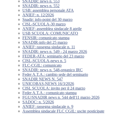
SNADIR: news n. 553
SNADIR: news n. 552
USB: assemblea personale ATA
ANIEF: n. 12/2026
Snadir: info-point del 30 marzo
CISL-SCUOLA-30 marzo
ANIEF: assemblea sindacale 8 aprile
USB SCUOLA: COMUNICATO
FENSIR: comunicato stampa
SNADIR-info del 25 marzo
ANIEF: rassegna sindacale n. 11
SNADIR: news n. 549 - 24 marzo 2026
FEDER-ATA: seminario del 23 marzo
CISL-SCUOLA-news n. 5
FLC-CGIL: comunicato
SNADIR: news n. 548-organico IRC
Feder A.T.A.: cambio sede del seminario
SNADIR NEWS N. 547
UNICOBAS-NEWS 16/3/2026
CISL SCUOLA: invito per il 24 marzo
Feder A.T.A.: comunicato stampa
FGU/SNADIR news n. 544 dell'11 marzo 2026
SADOC: n. 5/2026
ANIEF: rassegna sindacale n. 9
Assemblea sindacale FLC CGIL: uscite posticipate