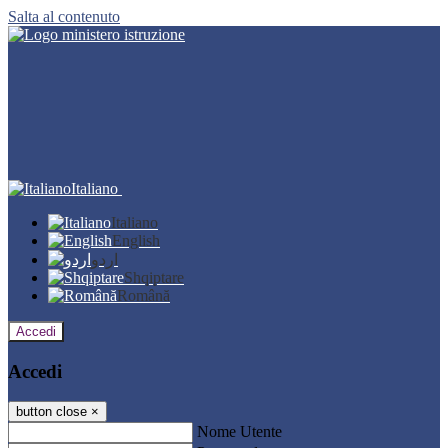
Salta al contenuto
Italiano
Italiano
English
اردو
Shqiptare
Română
Accedi
Accedi
button close
×
Nome Utente