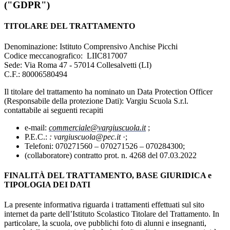
("GDPR")
TITOLARE DEL TRATTAMENTO
Denominazione: Istituto Comprensivo Anchise Picchi
Codice meccanografico:
LIIC817007
Sede: Via Roma 47 - 57014 Collesalvetti (LI)
C.F.: 80006580494
Il titolare del trattamento ha nominato un Data Protection Officer
(Responsabile della protezione Dati):
Vargiu Scuola S.r.l.
contattabile ai seguenti recapiti
e-mail:
commerciale@vargiuscuola.it
;
P.E.C.:
: vargiuscuola@pec.it
·
;
Telefoni: 070271560 – 070271526 – 070284300;
(collaboratore) contratto prot. n. 4268 del 07.03.2022
FINALITÀ DEL TRATTAMENTO, BASE GIURIDICA e
TIPOLOGIA DEI DATI
La presente informativa riguarda i trattamenti effettuati sul sito
internet da parte dell’Istituto Scolastico Titolare del Trattamento. In
particolare, la scuola, ove pubblichi foto di alunni e insegnanti,