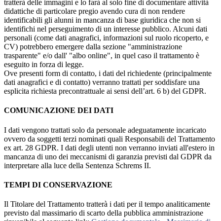
tratterà delle immagini e lo farà al solo fine di documentare attività
didattiche di particolare pregio avendo cura di non rendere
identificabili gli alunni in mancanza di base giuridica che non si
identifichi nel perseguimento di un interesse pubblico. Alcuni dati
personali (come dati anagrafici, informazioni sul ruolo ricoperto, e
CV) potrebbero emergere dalla sezione "amministrazione
trasparente" e/o dall' "albo online", in quel caso il trattamento è
eseguito in forza di legge.
Ove presenti form di contatto, i dati del richiedente (principalmente
dati anagrafici e di contatto) verranno trattati per soddisfare una
esplicita richiesta precontrattuale ai sensi dell’art. 6 b) del GDPR.
COMUNICAZIONE DEI DATI
I dati vengono trattati solo da personale adeguatamente incaricato
ovvero da soggetti terzi nominati quali Responsabili del Trattamento
ex art. 28 GDPR. I dati degli utenti non verranno inviati all'estero in
mancanza di uno dei meccanismi di garanzia previsti dal GDPR da
interpretare alla luce della Sentenza Schrems II.
TEMPI DI CONSERVAZIONE
Il Titolare del Trattamento tratterà i dati per il tempo analiticamente
previsto dal massimario di scarto della pubblica amministrazione