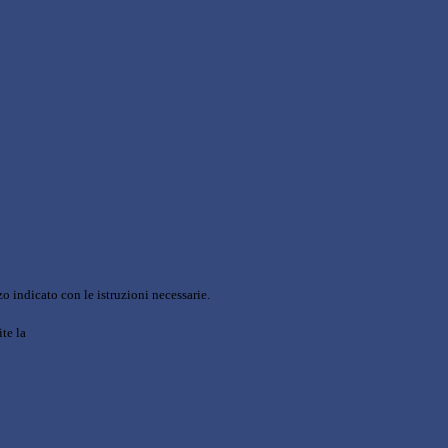
o indicato con le istruzioni necessarie.
ite la
Login Spaggiari