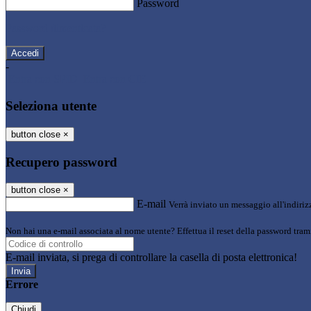
Password
Password dimenticata?
-
Entra con SPID
Entra con CIE
Seleziona utente
button close
×
Recupero password
button close
×
E-mail
Verrà inviato un messaggio all'indirizz
Non hai una e-mail associata al nome utente? Effettua il reset della password tram
E-mail inviata, si prega di controllare la casella di posta elettronica!
Errore
Chiudi