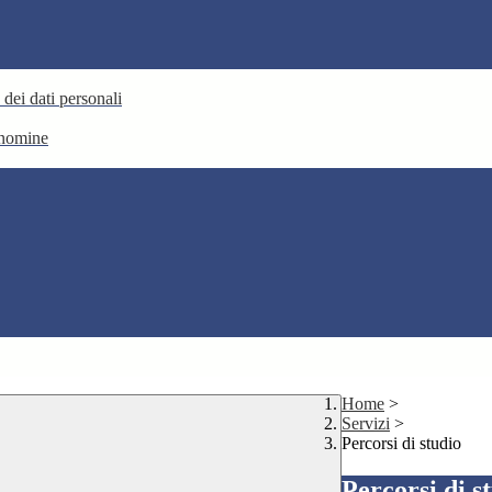
 dei dati personali
e nomine
Home
>
Servizi
>
Percorsi di studio
Percorsi di s