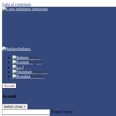
Salta al contenuto
Italiano
Italiano
English
اردو
Shqiptare
Română
Accedi
Accedi
button close
×
Nome Utente