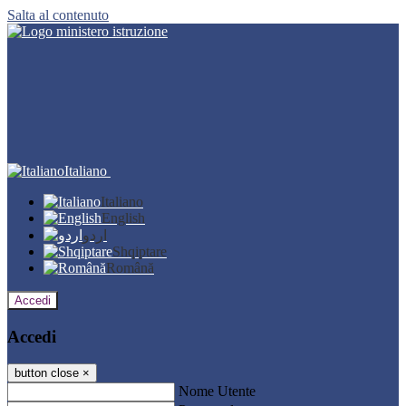
Salta al contenuto
Italiano
Italiano
English
اردو
Shqiptare
Română
Accedi
Accedi
button close
×
Nome Utente