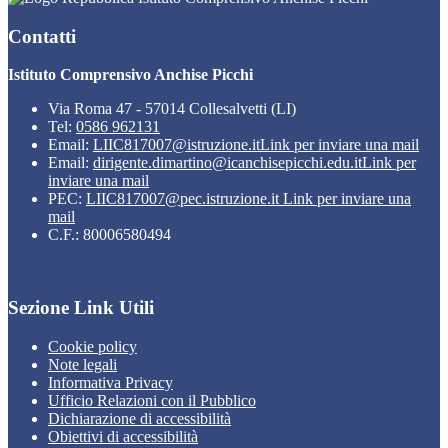
Contatti
Istituto Comprensivo Anchise Picchi
Via Roma 47 - 57014 Collesalvetti (LI)
Tel:
0586 962131
Email:
LIIC817007@istruzione.it
Link per inviare una mail
Email:
dirigente.dimartino@icanchisepicchi.edu.it
Link per
inviare una mail
PEC:
LIIC817007@pec.istruzione.it
Link per inviare una
mail
C.F.: 80006580494
Sezione Link Utili
Cookie policy
Note legali
Informativa Privacy
Ufficio Relazioni con il Pubblico
Dichiarazione di accessibilità
Obiettivi di accessibilità