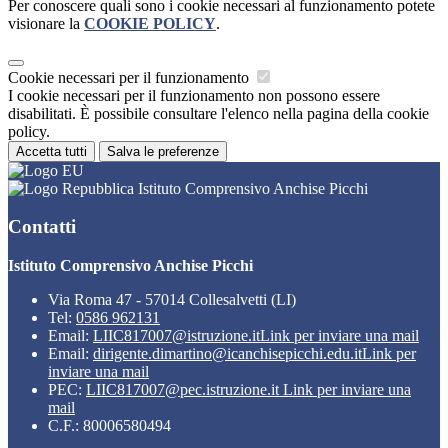
Per conoscere quali sono i cookie necessari al funzionamento potete
visionare la
COOKIE POLICY
.
Cookie necessari per il funzionamento
I cookie necessari per il funzionamento non possono essere
disabilitati. È possibile consultare l'elenco nella pagina della cookie
policy.
Accetta tutti
Salva le preferenze
Istituto Comprensivo Anchise Picchi
Contatti
Istituto Comprensivo Anchise Picchi
Via Roma 47 - 57014 Collesalvetti (LI)
Tel:
0586 962131
Email:
LIIC817007@istruzione.it
Link per inviare una mail
Email:
dirigente.dimartino@icanchisepicchi.edu.it
Link per
inviare una mail
PEC:
LIIC817007@pec.istruzione.it
Link per inviare una
mail
C.F.: 80006580494