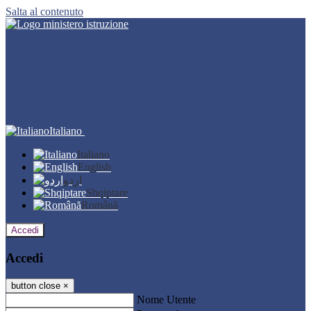
Salta al contenuto
Italiano
Italiano
English
اردو
Shqiptare
Română
Accedi
Accedi
button close
×
Nome Utente