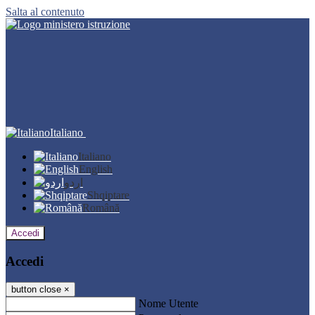
Salta al contenuto
Italiano
Italiano
English
اردو
Shqiptare
Română
Accedi
Accedi
button close
×
Nome Utente