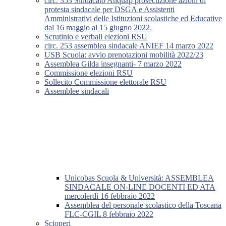
circ. 353 Sindacato Anquap prosecuzione azioni di
protesta sindacale per DSGA e Assistenti
Amministrativi delle Istituzioni scolastiche ed Educative
dal 16 maggio al 15 giugno 2022.
Scrutinio e verbali elezioni RSU
circ. 253 assemblea sindacale ANIEF 14 marzo 2022
USB Scuola: avvio prenotazioni mobilità 2022/23
Assemblea Gilda insegnanti- 7 marzo 2022
Commissione elezioni RSU
Sollecito Commissione elettorale RSU
Assemblee sindacali
Unicobas Scuola & Università: ASSEMBLEA
SINDACALE ON-LINE DOCENTI ED ATA
mercolerdì 16 febbraio 2022
Assemblea del personale scolastico della Toscana
FLC-CGIL 8 febbraio 2022
Scioperi