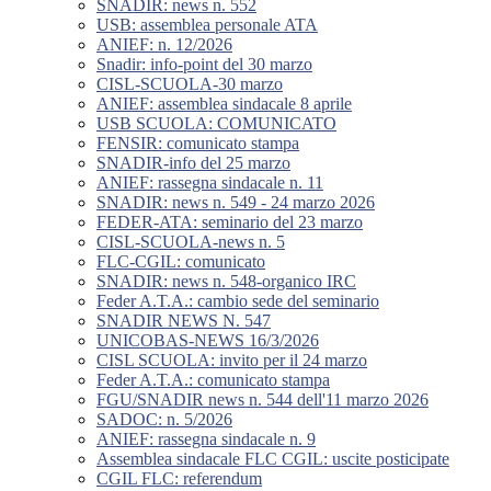
SNADIR: news n. 552
USB: assemblea personale ATA
ANIEF: n. 12/2026
Snadir: info-point del 30 marzo
CISL-SCUOLA-30 marzo
ANIEF: assemblea sindacale 8 aprile
USB SCUOLA: COMUNICATO
FENSIR: comunicato stampa
SNADIR-info del 25 marzo
ANIEF: rassegna sindacale n. 11
SNADIR: news n. 549 - 24 marzo 2026
FEDER-ATA: seminario del 23 marzo
CISL-SCUOLA-news n. 5
FLC-CGIL: comunicato
SNADIR: news n. 548-organico IRC
Feder A.T.A.: cambio sede del seminario
SNADIR NEWS N. 547
UNICOBAS-NEWS 16/3/2026
CISL SCUOLA: invito per il 24 marzo
Feder A.T.A.: comunicato stampa
FGU/SNADIR news n. 544 dell'11 marzo 2026
SADOC: n. 5/2026
ANIEF: rassegna sindacale n. 9
Assemblea sindacale FLC CGIL: uscite posticipate
CGIL FLC: referendum