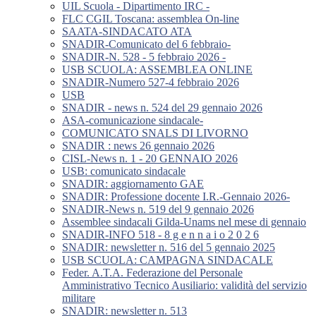
UIL Scuola - Dipartimento IRC -
FLC CGIL Toscana: assemblea On-line
SAATA-SINDACATO ATA
SNADIR-Comunicato del 6 febbraio-
SNADIR-N. 528 - 5 febbraio 2026 -
USB SCUOLA: ASSEMBLEA ONLINE
SNADIR-Numero 527-4 febbraio 2026
USB
SNADIR - news n. 524 del 29 gennaio 2026
ASA-comunicazione sindacale-
COMUNICATO SNALS DI LIVORNO
SNADIR : news 26 gennaio 2026
CISL-News n. 1 - 20 GENNAIO 2026
USB: comunicato sindacale
SNADIR: aggiornamento GAE
SNADIR: Professione docente I.R.-Gennaio 2026-
SNADIR-News n. 519 del 9 gennaio 2026
Assemblee sindacali Gilda-Unams nel mese di gennaio
SNADIR-INFO 518 - 8 g e n n a i o 2 0 2 6
SNADIR: newsletter n. 516 del 5 gennaio 2025
USB SCUOLA: CAMPAGNA SINDACALE
Feder. A.T.A. Federazione del Personale
Amministrativo Tecnico Ausiliario: validità del servizio
militare
SNADIR: newsletter n. 513