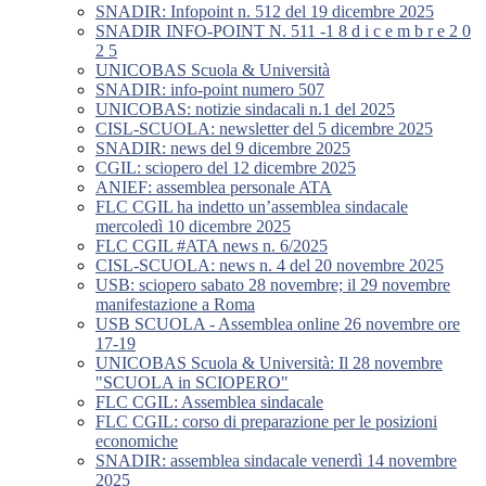
SNADIR: Infopoint n. 512 del 19 dicembre 2025
SNADIR INFO-POINT N. 511 -1 8 d i c e m b r e 2 0
2 5
UNICOBAS Scuola & Università
SNADIR: info-point numero 507
UNICOBAS: notizie sindacali n.1 del 2025
CISL-SCUOLA: newsletter del 5 dicembre 2025
SNADIR: news del 9 dicembre 2025
CGIL: sciopero del 12 dicembre 2025
ANIEF: assemblea personale ATA
FLC CGIL ha indetto un’assemblea sindacale
mercoledì 10 dicembre 2025
FLC CGIL #ATA news n. 6/2025
CISL-SCUOLA: news n. 4 del 20 novembre 2025
USB: sciopero sabato 28 novembre; il 29 novembre
manifestazione a Roma
USB SCUOLA - Assemblea online 26 novembre ore
17-19
UNICOBAS Scuola & Università: Il 28 novembre
"SCUOLA in SCIOPERO"
FLC CGIL: Assemblea sindacale
FLC CGIL: corso di preparazione per le posizioni
economiche
SNADIR: assemblea sindacale venerdì 14 novembre
2025