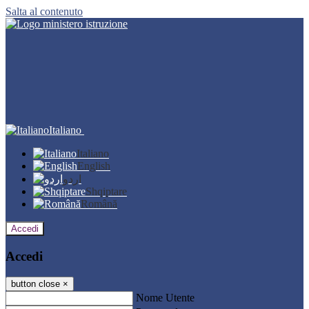
Salta al contenuto
Italiano
Italiano
English
اردو
Shqiptare
Română
Accedi
Accedi
button close
×
Nome Utente