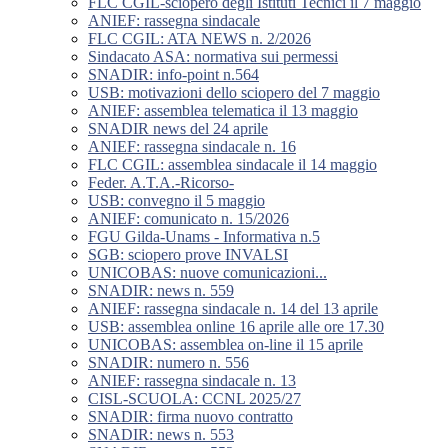
FLC CGIL-sciopero degli Istituti Tecnici il 7 maggio
ANIEF: rassegna sindacale
FLC CGIL: ATA NEWS n. 2/2026
Sindacato ASA: normativa sui permessi
SNADIR: info-point n.564
USB: motivazioni dello sciopero del 7 maggio
ANIEF: assemblea telematica il 13 maggio
SNADIR news del 24 aprile
ANIEF: rassegna sindacale n. 16
FLC CGIL: assemblea sindacale il 14 maggio
Feder. A.T.A.-Ricorso-
USB: convegno il 5 maggio
ANIEF: comunicato n. 15/2026
FGU Gilda-Unams - Informativa n.5
SGB: sciopero prove INVALSI
UNICOBAS: nuove comunicazioni...
SNADIR: news n. 559
ANIEF: rassegna sindacale n. 14 del 13 aprile
USB: assemblea online 16 aprile alle ore 17.30
UNICOBAS: assemblea on-line il 15 aprile
SNADIR: numero n. 556
ANIEF: rassegna sindacale n. 13
CISL-SCUOLA: CCNL 2025/27
SNADIR: firma nuovo contratto
SNADIR: news n. 553