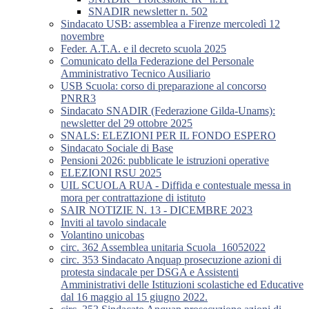
SNADIR newsletter n. 502
Sindacato USB: assemblea a Firenze mercoledì 12
novembre
Feder. A.T.A. e il decreto scuola 2025
Comunicato della Federazione del Personale
Amministrativo Tecnico Ausiliario
USB Scuola: corso di preparazione al concorso
PNRR3
Sindacato SNADIR (Federazione Gilda-Unams):
newsletter del 29 ottobre 2025
SNALS: ELEZIONI PER IL FONDO ESPERO
Sindacato Sociale di Base
Pensioni 2026: pubblicate le istruzioni operative
ELEZIONI RSU 2025
UIL SCUOLA RUA - Diffida e contestuale messa in
mora per contrattazione di istituto
SAIR NOTIZIE N. 13 - DICEMBRE 2023
Inviti al tavolo sindacale
Volantino unicobas
circ. 362 Assemblea unitaria Scuola_16052022
circ. 353 Sindacato Anquap prosecuzione azioni di
protesta sindacale per DSGA e Assistenti
Amministrativi delle Istituzioni scolastiche ed Educative
dal 16 maggio al 15 giugno 2022.