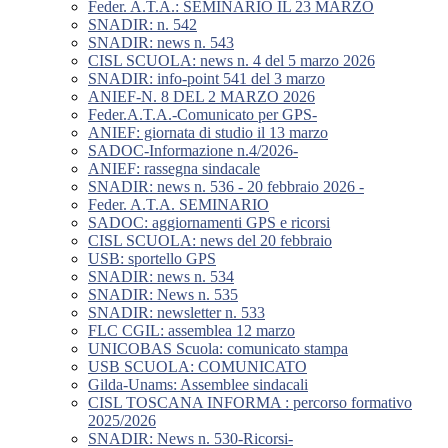
Feder. A.T.A.: SEMINARIO IL 23 MARZO
SNADIR: n. 542
SNADIR: news n. 543
CISL SCUOLA: news n. 4 del 5 marzo 2026
SNADIR: info-point 541 del 3 marzo
ANIEF-N. 8 DEL 2 MARZO 2026
Feder.A.T.A.-Comunicato per GPS-
ANIEF: giornata di studio il 13 marzo
SADOC-Informazione n.4/2026-
ANIEF: rassegna sindacale
SNADIR: news n. 536 - 20 febbraio 2026 -
Feder. A.T.A. SEMINARIO
SADOC: aggiornamenti GPS e ricorsi
CISL SCUOLA: news del 20 febbraio
USB: sportello GPS
SNADIR: news n. 534
SNADIR: News n. 535
SNADIR: newsletter n. 533
FLC CGIL: assemblea 12 marzo
UNICOBAS Scuola: comunicato stampa
USB SCUOLA: COMUNICATO
Gilda-Unams: Assemblee sindacali
CISL TOSCANA INFORMA : percorso formativo
2025/2026
SNADIR: News n. 530-Ricorsi-