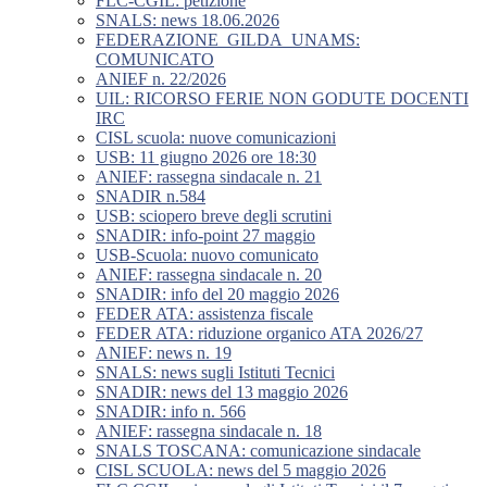
FLC-CGIL: petizione
SNALS: news 18.06.2026
FEDERAZIONE_GILDA_UNAMS:
COMUNICATO
ANIEF n. 22/2026
UIL: RICORSO FERIE NON GODUTE DOCENTI
IRC
CISL scuola: nuove comunicazioni
USB: 11 giugno 2026 ore 18:30
ANIEF: rassegna sindacale n. 21
SNADIR n.584
USB: sciopero breve degli scrutini
SNADIR: info-point 27 maggio
USB-Scuola: nuovo comunicato
ANIEF: rassegna sindacale n. 20
SNADIR: info del 20 maggio 2026
FEDER ATA: assistenza fiscale
FEDER ATA: riduzione organico ATA 2026/27
ANIEF: news n. 19
SNALS: news sugli Istituti Tecnici
SNADIR: news del 13 maggio 2026
SNADIR: info n. 566
ANIEF: rassegna sindacale n. 18
SNALS TOSCANA: comunicazione sindacale
CISL SCUOLA: news del 5 maggio 2026