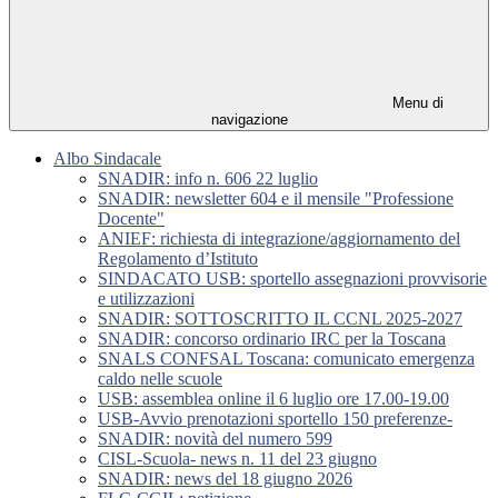
Menu di
navigazione
Albo Sindacale
SNADIR: info n. 606 22 luglio
SNADIR: newsletter 604 e il mensile "Professione
Docente"
ANIEF: richiesta di integrazione/aggiornamento del
Regolamento d’Istituto
SINDACATO USB: sportello assegnazioni provvisorie
e utilizzazioni
SNADIR: SOTTOSCRITTO IL CCNL 2025-2027
SNADIR: concorso ordinario IRC per la Toscana
SNALS CONFSAL Toscana: comunicato emergenza
caldo nelle scuole
USB: assemblea online il 6 luglio ore 17.00-19.00
USB-Avvio prenotazioni sportello 150 preferenze-
SNADIR: novità del numero 599
CISL-Scuola- news n. 11 del 23 giugno
SNADIR: news del 18 giugno 2026