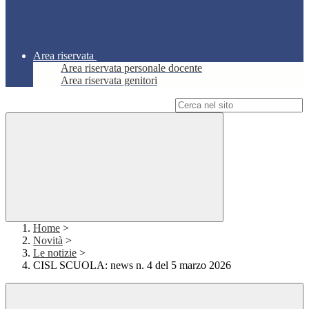
Area riservata
Area riservata personale docente
Area riservata genitori
Campo di ricerca per le pagine del sito
Home
>
Novità
>
Le notizie
>
CISL SCUOLA: news n. 4 del 5 marzo 2026