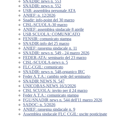
SNADIR: news n. 553
SNADIR: news n. 552
USB: assemblea personale ATA
ANIEF: n. 12/2026
Snadir: info-point del 30 marzo
CISL-SCUOLA-30 marzo
ANIEF: assemblea sindacale 8 aprile
USB SCUOLA: COMUNICATO
FENSIR: comunicato stampa
SNADIR-info del 25 marzo
ANIEF: rassegna sindacale n. 11
SNADIR: news n. 549 - 24 marzo 2026
FEDER-ATA: seminario del 23 marzo
CISL-SCUOLA-news n. 5
FLC-CGIL: comunicato
SNADIR: news n. 548-organico IRC
Feder A.T.A.: cambio sede del seminario
SNADIR NEWS N. 547
UNICOBAS-NEWS 16/3/2026
CISL SCUOLA: invito per il 24 marzo
Feder A.T.A.: comunicato stampa
FGU/SNADIR news n. 544 dell'11 marzo 2026
SADOC: n. 5/2026
ANIEF: rassegna sindacale n. 9
Assemblea sindacale FLC CGIL: uscite posticipate