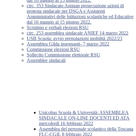
dal 16 maggio al 15 giugno 2022.
circ. 353 Sindacato Anquap prosecuzione azioni di
protesta sindacale per DSGA e Assistenti
Amministrativi delle Istituzioni scolastiche ed Educative
dal 16 maggio al 15 giugno 2022.
Scrutinio e verbali elezioni RSU
circ. 253 assemblea sindacale ANIEF 14 marzo 2022
USB Scuola: avvio prenotazioni mobilità 2022/23
Assemblea Gilda insegnanti- 7 marzo 2022
Commissione elezioni RSU
Sollecito Commissione elettorale RSU
Assemblee sindacali
Unicobas Scuola & Università: ASSEMBLEA
SINDACALE ON-LINE DOCENTI ED ATA
mercolerdì 16 febbraio 2022
Assemblea del personale scolastico della Toscana
FLC-CGIL 8 febbraio 2022