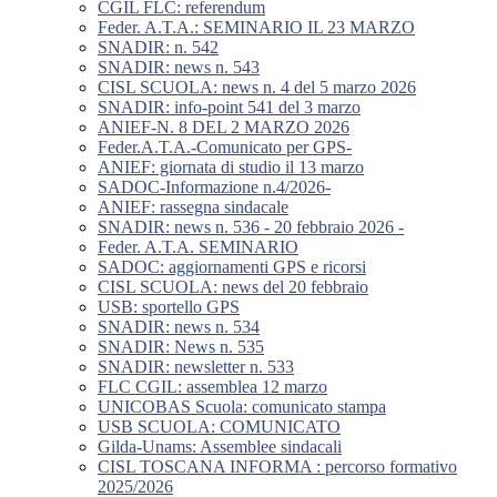
CGIL FLC: referendum
Feder. A.T.A.: SEMINARIO IL 23 MARZO
SNADIR: n. 542
SNADIR: news n. 543
CISL SCUOLA: news n. 4 del 5 marzo 2026
SNADIR: info-point 541 del 3 marzo
ANIEF-N. 8 DEL 2 MARZO 2026
Feder.A.T.A.-Comunicato per GPS-
ANIEF: giornata di studio il 13 marzo
SADOC-Informazione n.4/2026-
ANIEF: rassegna sindacale
SNADIR: news n. 536 - 20 febbraio 2026 -
Feder. A.T.A. SEMINARIO
SADOC: aggiornamenti GPS e ricorsi
CISL SCUOLA: news del 20 febbraio
USB: sportello GPS
SNADIR: news n. 534
SNADIR: News n. 535
SNADIR: newsletter n. 533
FLC CGIL: assemblea 12 marzo
UNICOBAS Scuola: comunicato stampa
USB SCUOLA: COMUNICATO
Gilda-Unams: Assemblee sindacali
CISL TOSCANA INFORMA : percorso formativo
2025/2026