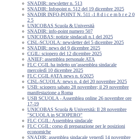
SNADIR: newsletter n. 513
SNADIR: Infopoint n. 512 del 19 dicembre 2025
SNADIR INFO-POINT N. 511 -1 8 d i c e m b r e 2 0
2 5
UNICOBAS Scuola & Università
SNADIR: info-point numero 507
UNICOBAS: notizie sindacali n.1 del 2025
CISL-SCUOLA: newsletter del 5 dicembre 2025
SNADIR: news del 9 dicembre 2025
CGIL: sciopero del 12 dicembre 2025
ANIEF: assemblea personale ATA
FLC CGIL ha indetto un’assemblea sindacale
mercoledì 10 dicembre 2025
FLC CGIL #ATA news n. 6/2025
CISL-SCUOLA: news n. 4 del 20 novembre 2025
USB: sciopero sabato 28 novembre; il 29 novembre
manifestazione a Roma
USB SCUOLA - Assemblea online 26 novembre ore
17-19
UNICOBAS Scuola & Università: Il 28 novembre
"SCUOLA in SCIOPERO"
FLC CGIL: Assemblea sindacale
FLC CGIL: corso di preparazione per le posizioni
economiche
SNADIR: assemblea sindacale venerdì 14 novembre