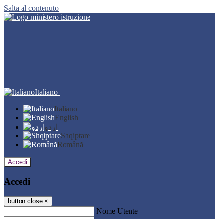
Salta al contenuto
Italiano
Italiano
English
اردو
Shqiptare
Română
Accedi
Accedi
button close
×
Nome Utente