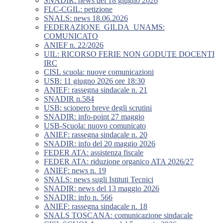
SNADIR: news del 18 giugno 2026
FLC-CGIL: petizione
SNALS: news 18.06.2026
FEDERAZIONE_GILDA_UNAMS:
COMUNICATO
ANIEF n. 22/2026
UIL: RICORSO FERIE NON GODUTE DOCENTI
IRC
CISL scuola: nuove comunicazioni
USB: 11 giugno 2026 ore 18:30
ANIEF: rassegna sindacale n. 21
SNADIR n.584
USB: sciopero breve degli scrutini
SNADIR: info-point 27 maggio
USB-Scuola: nuovo comunicato
ANIEF: rassegna sindacale n. 20
SNADIR: info del 20 maggio 2026
FEDER ATA: assistenza fiscale
FEDER ATA: riduzione organico ATA 2026/27
ANIEF: news n. 19
SNALS: news sugli Istituti Tecnici
SNADIR: news del 13 maggio 2026
SNADIR: info n. 566
ANIEF: rassegna sindacale n. 18
SNALS TOSCANA: comunicazione sindacale