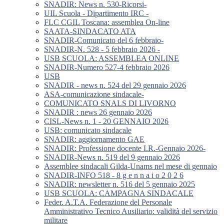
SNADIR: News n. 530-Ricorsi-
UIL Scuola - Dipartimento IRC -
FLC CGIL Toscana: assemblea On-line
SAATA-SINDACATO ATA
SNADIR-Comunicato del 6 febbraio-
SNADIR-N. 528 - 5 febbraio 2026 -
USB SCUOLA: ASSEMBLEA ONLINE
SNADIR-Numero 527-4 febbraio 2026
USB
SNADIR - news n. 524 del 29 gennaio 2026
ASA-comunicazione sindacale-
COMUNICATO SNALS DI LIVORNO
SNADIR : news 26 gennaio 2026
CISL-News n. 1 - 20 GENNAIO 2026
USB: comunicato sindacale
SNADIR: aggiornamento GAE
SNADIR: Professione docente I.R.-Gennaio 2026-
SNADIR-News n. 519 del 9 gennaio 2026
Assemblee sindacali Gilda-Unams nel mese di gennaio
SNADIR-INFO 518 - 8 g e n n a i o 2 0 2 6
SNADIR: newsletter n. 516 del 5 gennaio 2025
USB SCUOLA: CAMPAGNA SINDACALE
Feder. A.T.A. Federazione del Personale
Amministrativo Tecnico Ausiliario: validità del servizio
militare