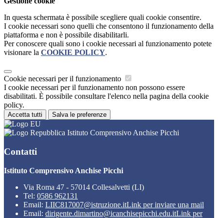
Gestione cookie
In questa schermata è possibile scegliere quali cookie consentire.
I cookie necessari sono quelli che consentono il funzionamento della
piattaforma e non è possibile disabilitarli.
Per conoscere quali sono i cookie necessari al funzionamento potete
visionare la
COOKIE POLICY
.
Cookie necessari per il funzionamento
I cookie necessari per il funzionamento non possono essere
disabilitati. È possibile consultare l'elenco nella pagina della cookie
policy.
Accetta tutti
Salva le preferenze
Istituto Comprensivo Anchise Picchi
Contatti
Istituto Comprensivo Anchise Picchi
Via Roma 47 - 57014 Collesalvetti (LI)
Tel:
0586 962131
Email:
LIIC817007@istruzione.it
Link per inviare una mail
Email:
dirigente.dimartino@icanchisepicchi.edu.it
Link per