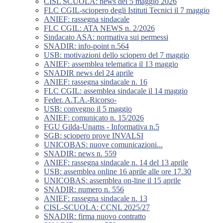
CISL SCUOLA: news del 5 maggio 2026
FLC CGIL-sciopero degli Istituti Tecnici il 7 maggio
ANIEF: rassegna sindacale
FLC CGIL: ATA NEWS n. 2/2026
Sindacato ASA: normativa sui permessi
SNADIR: info-point n.564
USB: motivazioni dello sciopero del 7 maggio
ANIEF: assemblea telematica il 13 maggio
SNADIR news del 24 aprile
ANIEF: rassegna sindacale n. 16
FLC CGIL: assemblea sindacale il 14 maggio
Feder. A.T.A.-Ricorso-
USB: convegno il 5 maggio
ANIEF: comunicato n. 15/2026
FGU Gilda-Unams - Informativa n.5
SGB: sciopero prove INVALSI
UNICOBAS: nuove comunicazioni...
SNADIR: news n. 559
ANIEF: rassegna sindacale n. 14 del 13 aprile
USB: assemblea online 16 aprile alle ore 17.30
UNICOBAS: assemblea on-line il 15 aprile
SNADIR: numero n. 556
ANIEF: rassegna sindacale n. 13
CISL-SCUOLA: CCNL 2025/27
SNADIR: firma nuovo contratto