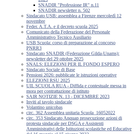
SNADIR "Professione IR" n.11
SNADIR newsletter n. 502
Sindacato USB: assemblea a Firenze mercoledì 12
novembre
Feder. A.T.A. e il decreto scuola 2025
Comunicato della Federazione del Personale
Amministrativo Tecnico Ausiliario
USB Scuola: corso di preparazione al concorso
PNRR3
Sindacato SNADIR (Federazione Gilda-Unams):
newsletter del 29 ottobre 2025
SNALS: ELEZIONI PER IL FONDO ESPERO
Sindacato Sociale di Base
Pensioni 2026: pubblicate le istruzioni operative
ELEZIONI RSU 2025
UIL SCUOLA RUA - Diffida e contestuale messa in
mora per contrattazione di istituto
SAIR NOTIZIE N. 13 - DICEMBRE 2023
Inviti al tavolo sindacale
Volantino unicobas
circ. 362 Assemblea unitaria Scuola_16052022
circ. 353 Sindacato Anquap prosecuzione azioni di
protesta sindacale per DSGA e Assistenti
Amministrativi delle Istituzioni scolastiche ed Educative