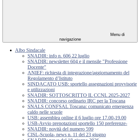
Menu di
navigazione
Albo Sindacale
SNADIR: info n. 606 22 luglio
SNADIR: newsletter 604 e il mensile "Professione
Docente"
ANIEF: richiesta di integrazione/aggiornamento del
Regolamento d’Istituto
SINDACATO USB: sportello assegnazioni provvisorie
e utilizzazioni
SNADIR: SOTTOSCRITTO IL CCNL 2025-2027
SNADIR: concorso ordinario IRC per la Toscana
SNALS CONFSAL Toscana: comunicato emergenza
caldo nelle scuole
USB: assemblea online il 6 luglio ore 17.00-19.00
USB-Avvio prenotazioni sportello 150 preferenze-
SNADIR: novità del numero 599
CISL-Scuola- news n. 11 del 23 giugno