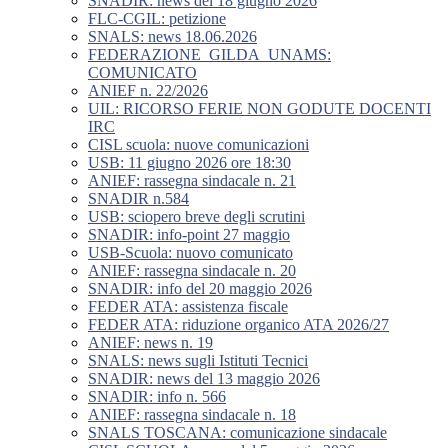
SNADIR: news del 18 giugno 2026
FLC-CGIL: petizione
SNALS: news 18.06.2026
FEDERAZIONE_GILDA_UNAMS:
COMUNICATO
ANIEF n. 22/2026
UIL: RICORSO FERIE NON GODUTE DOCENTI
IRC
CISL scuola: nuove comunicazioni
USB: 11 giugno 2026 ore 18:30
ANIEF: rassegna sindacale n. 21
SNADIR n.584
USB: sciopero breve degli scrutini
SNADIR: info-point 27 maggio
USB-Scuola: nuovo comunicato
ANIEF: rassegna sindacale n. 20
SNADIR: info del 20 maggio 2026
FEDER ATA: assistenza fiscale
FEDER ATA: riduzione organico ATA 2026/27
ANIEF: news n. 19
SNALS: news sugli Istituti Tecnici
SNADIR: news del 13 maggio 2026
SNADIR: info n. 566
ANIEF: rassegna sindacale n. 18
SNALS TOSCANA: comunicazione sindacale