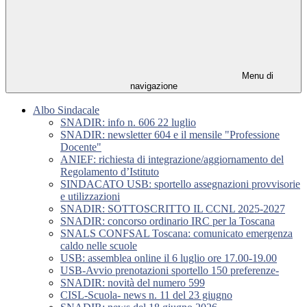
Menu di
navigazione
Albo Sindacale
SNADIR: info n. 606 22 luglio
SNADIR: newsletter 604 e il mensile "Professione
Docente"
ANIEF: richiesta di integrazione/aggiornamento del
Regolamento d’Istituto
SINDACATO USB: sportello assegnazioni provvisorie
e utilizzazioni
SNADIR: SOTTOSCRITTO IL CCNL 2025-2027
SNADIR: concorso ordinario IRC per la Toscana
SNALS CONFSAL Toscana: comunicato emergenza
caldo nelle scuole
USB: assemblea online il 6 luglio ore 17.00-19.00
USB-Avvio prenotazioni sportello 150 preferenze-
SNADIR: novità del numero 599
CISL-Scuola- news n. 11 del 23 giugno