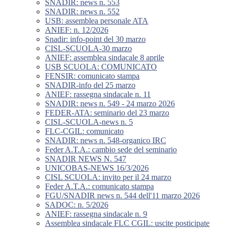
SNADIR: news n. 553
SNADIR: news n. 552
USB: assemblea personale ATA
ANIEF: n. 12/2026
Snadir: info-point del 30 marzo
CISL-SCUOLA-30 marzo
ANIEF: assemblea sindacale 8 aprile
USB SCUOLA: COMUNICATO
FENSIR: comunicato stampa
SNADIR-info del 25 marzo
ANIEF: rassegna sindacale n. 11
SNADIR: news n. 549 - 24 marzo 2026
FEDER-ATA: seminario del 23 marzo
CISL-SCUOLA-news n. 5
FLC-CGIL: comunicato
SNADIR: news n. 548-organico IRC
Feder A.T.A.: cambio sede del seminario
SNADIR NEWS N. 547
UNICOBAS-NEWS 16/3/2026
CISL SCUOLA: invito per il 24 marzo
Feder A.T.A.: comunicato stampa
FGU/SNADIR news n. 544 dell'11 marzo 2026
SADOC: n. 5/2026
ANIEF: rassegna sindacale n. 9
Assemblea sindacale FLC CGIL: uscite posticipate