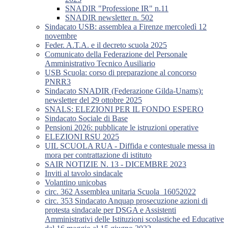
SNADIR "Professione IR" n.11
SNADIR newsletter n. 502
Sindacato USB: assemblea a Firenze mercoledì 12
novembre
Feder. A.T.A. e il decreto scuola 2025
Comunicato della Federazione del Personale
Amministrativo Tecnico Ausiliario
USB Scuola: corso di preparazione al concorso
PNRR3
Sindacato SNADIR (Federazione Gilda-Unams):
newsletter del 29 ottobre 2025
SNALS: ELEZIONI PER IL FONDO ESPERO
Sindacato Sociale di Base
Pensioni 2026: pubblicate le istruzioni operative
ELEZIONI RSU 2025
UIL SCUOLA RUA - Diffida e contestuale messa in
mora per contrattazione di istituto
SAIR NOTIZIE N. 13 - DICEMBRE 2023
Inviti al tavolo sindacale
Volantino unicobas
circ. 362 Assemblea unitaria Scuola_16052022
circ. 353 Sindacato Anquap prosecuzione azioni di
protesta sindacale per DSGA e Assistenti
Amministrativi delle Istituzioni scolastiche ed Educative