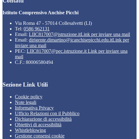
Contatti
Istituto Comprensivo Anchise Picchi
Via Roma 47 - 57014 Collesalvetti (LI)
Tel:
0586 962131
Email:
LIIC817007@istruzione.it
Link per inviare una mail
Email:
dirigente.dimartino@icanchisepicchi.edu.it
Link per
inviare una mail
PEC:
LIIC817007@pec.istruzione.it
Link per inviare una
mail
C.F.: 80006580494
Sezione Link Utili
Cookie policy
Note legali
Informativa Privacy
Ufficio Relazioni con il Pubblico
Dichiarazione di accessibilità
Obiettivi di accessibilità
Whistleblowing
Gestione consensi cookie