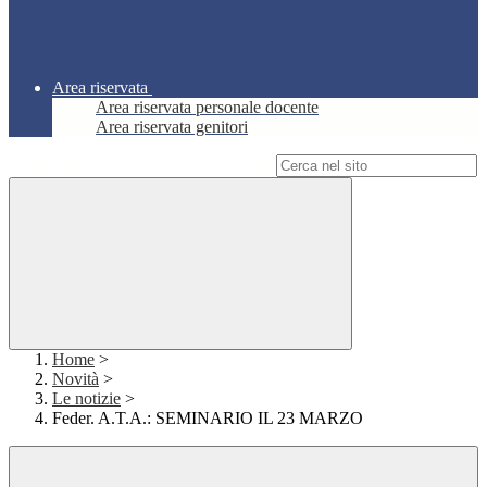
Area riservata
Area riservata personale docente
Area riservata genitori
Campo di ricerca per le pagine del sito
Home
>
Novità
>
Le notizie
>
Feder. A.T.A.: SEMINARIO IL 23 MARZO