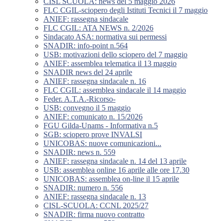
CISL SCUOLA: news del 5 maggio 2026
FLC CGIL-sciopero degli Istituti Tecnici il 7 maggio
ANIEF: rassegna sindacale
FLC CGIL: ATA NEWS n. 2/2026
Sindacato ASA: normativa sui permessi
SNADIR: info-point n.564
USB: motivazioni dello sciopero del 7 maggio
ANIEF: assemblea telematica il 13 maggio
SNADIR news del 24 aprile
ANIEF: rassegna sindacale n. 16
FLC CGIL: assemblea sindacale il 14 maggio
Feder. A.T.A.-Ricorso-
USB: convegno il 5 maggio
ANIEF: comunicato n. 15/2026
FGU Gilda-Unams - Informativa n.5
SGB: sciopero prove INVALSI
UNICOBAS: nuove comunicazioni...
SNADIR: news n. 559
ANIEF: rassegna sindacale n. 14 del 13 aprile
USB: assemblea online 16 aprile alle ore 17.30
UNICOBAS: assemblea on-line il 15 aprile
SNADIR: numero n. 556
ANIEF: rassegna sindacale n. 13
CISL-SCUOLA: CCNL 2025/27
SNADIR: firma nuovo contratto