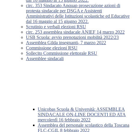
dal 16 maggio al 15 giugno 2022.
circ. 353 Sindacato Anquap prosecuzione azioni di
protesta sindacale per DSGA e Assistenti
Amministrativi delle Istituzioni scolastiche ed Educative
dal 16 maggio al 15 giugno 2022.
Scrutinio e verbali elezioni RSU
circ. 253 assemblea sindacale ANIEF 14 marzo 2022
USB Scuola: avvio prenotazioni mobilità 2022/23
Assemblea Gilda insegnanti- 7 marzo 2022
Commissione elezioni RSU
Sollecito Commissione elettorale RSU
Assemblee sindacali
Unicobas Scuola & Università: ASSEMBLEA
SINDACALE ON-LINE DOCENTI ED ATA
mercolerdì 16 febbraio 2022
Assemblea del personale scolastico della Toscana
FLC-CGIL 8 febbraio 2022