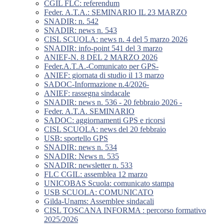
CGIL FLC: referendum
Feder. A.T.A.: SEMINARIO IL 23 MARZO
SNADIR: n. 542
SNADIR: news n. 543
CISL SCUOLA: news n. 4 del 5 marzo 2026
SNADIR: info-point 541 del 3 marzo
ANIEF-N. 8 DEL 2 MARZO 2026
Feder.A.T.A.-Comunicato per GPS-
ANIEF: giornata di studio il 13 marzo
SADOC-Informazione n.4/2026-
ANIEF: rassegna sindacale
SNADIR: news n. 536 - 20 febbraio 2026 -
Feder. A.T.A. SEMINARIO
SADOC: aggiornamenti GPS e ricorsi
CISL SCUOLA: news del 20 febbraio
USB: sportello GPS
SNADIR: news n. 534
SNADIR: News n. 535
SNADIR: newsletter n. 533
FLC CGIL: assemblea 12 marzo
UNICOBAS Scuola: comunicato stampa
USB SCUOLA: COMUNICATO
Gilda-Unams: Assemblee sindacali
CISL TOSCANA INFORMA : percorso formativo
2025/2026