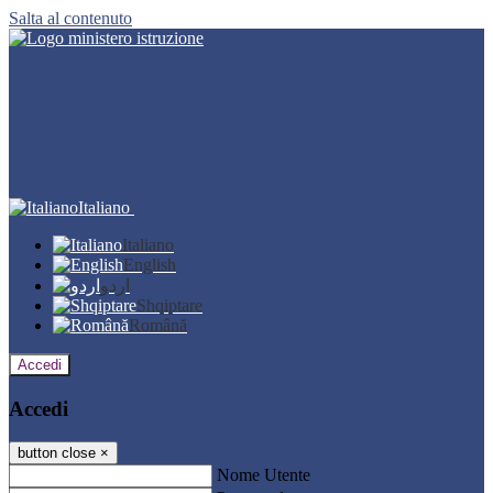
Salta al contenuto
Italiano
Italiano
English
اردو
Shqiptare
Română
Accedi
Accedi
button close
×
Nome Utente