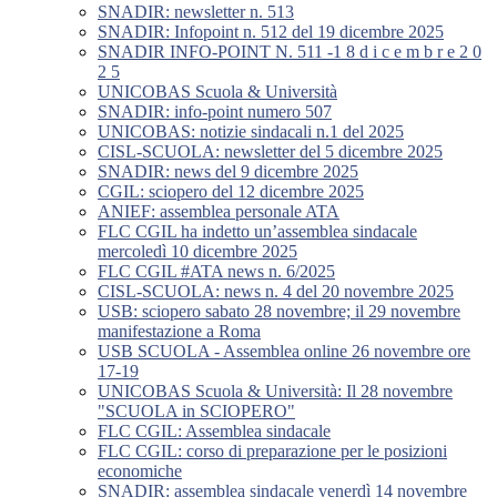
SNADIR: newsletter n. 513
SNADIR: Infopoint n. 512 del 19 dicembre 2025
SNADIR INFO-POINT N. 511 -1 8 d i c e m b r e 2 0
2 5
UNICOBAS Scuola & Università
SNADIR: info-point numero 507
UNICOBAS: notizie sindacali n.1 del 2025
CISL-SCUOLA: newsletter del 5 dicembre 2025
SNADIR: news del 9 dicembre 2025
CGIL: sciopero del 12 dicembre 2025
ANIEF: assemblea personale ATA
FLC CGIL ha indetto un’assemblea sindacale
mercoledì 10 dicembre 2025
FLC CGIL #ATA news n. 6/2025
CISL-SCUOLA: news n. 4 del 20 novembre 2025
USB: sciopero sabato 28 novembre; il 29 novembre
manifestazione a Roma
USB SCUOLA - Assemblea online 26 novembre ore
17-19
UNICOBAS Scuola & Università: Il 28 novembre
"SCUOLA in SCIOPERO"
FLC CGIL: Assemblea sindacale
FLC CGIL: corso di preparazione per le posizioni
economiche
SNADIR: assemblea sindacale venerdì 14 novembre