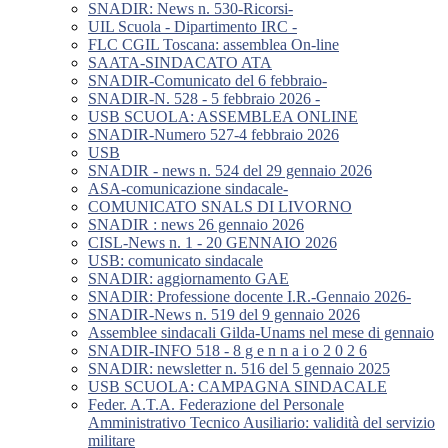
SNADIR: News n. 530-Ricorsi-
UIL Scuola - Dipartimento IRC -
FLC CGIL Toscana: assemblea On-line
SAATA-SINDACATO ATA
SNADIR-Comunicato del 6 febbraio-
SNADIR-N. 528 - 5 febbraio 2026 -
USB SCUOLA: ASSEMBLEA ONLINE
SNADIR-Numero 527-4 febbraio 2026
USB
SNADIR - news n. 524 del 29 gennaio 2026
ASA-comunicazione sindacale-
COMUNICATO SNALS DI LIVORNO
SNADIR : news 26 gennaio 2026
CISL-News n. 1 - 20 GENNAIO 2026
USB: comunicato sindacale
SNADIR: aggiornamento GAE
SNADIR: Professione docente I.R.-Gennaio 2026-
SNADIR-News n. 519 del 9 gennaio 2026
Assemblee sindacali Gilda-Unams nel mese di gennaio
SNADIR-INFO 518 - 8 g e n n a i o 2 0 2 6
SNADIR: newsletter n. 516 del 5 gennaio 2025
USB SCUOLA: CAMPAGNA SINDACALE
Feder. A.T.A. Federazione del Personale
Amministrativo Tecnico Ausiliario: validità del servizio
militare