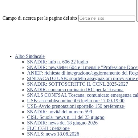
Campo di ricerca per le pagine del sito
Albo Sindacale
SNADIR: info n. 606 22 luglio
SNADIR: newsletter 604 e il mensile "Professione Doce
ANIEF: richiesta di integrazione/aggiornamento del Rego
SINDACATO USB: sportello assegnazioni provvisorie e u
SNADIR: SOTTOSCRITTO IL CCNL 2025-2027
SNADIR: concorso ordinario IRC per la Toscana
SNALS CONFSAL Toscana: comunicato emergenza caldo
USB: assemblea online il 6 luglio ore 17.00-19.00
USB-Avvio prenotazioni sportello 150 preferenze-
SNADIR: novità del numero 599
CISL-Scuola- news n. 11 del 23 giugno
SNADIR: news del 18 giugno 2026
FLC-CGIL: petizione
SNALS: news 18.06.2026