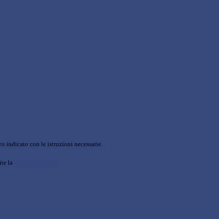
o indicato con le istruzioni necessarie.
ite la
Login Spaggiari