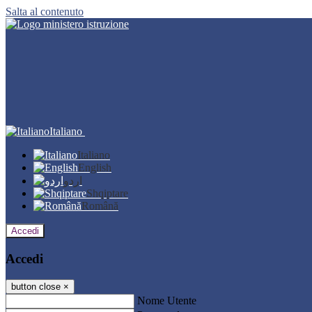
Salta al contenuto
Italiano
Italiano
English
اردو
Shqiptare
Română
Accedi
Accedi
button close
×
Nome Utente