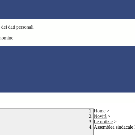
 dei dati personali
e nomine
Home
>
Novità
>
Le notizie
>
Assemblea sindacale 