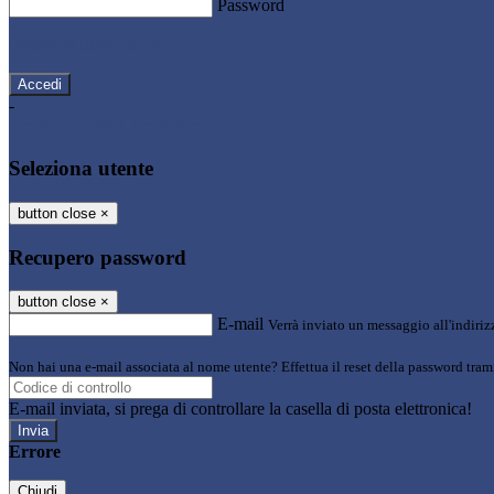
Password
Password dimenticata?
-
Entra con SPID
Entra con CIE
Seleziona utente
button close
×
Recupero password
button close
×
E-mail
Verrà inviato un messaggio all'indirizz
Non hai una e-mail associata al nome utente? Effettua il reset della password tram
E-mail inviata, si prega di controllare la casella di posta elettronica!
Errore
Chiudi