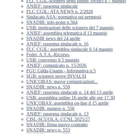
FLC CGIL-sciopero degli Istituti Tecnici il 7 maggio
ANIEF: rassegna sindacale
FLC CGIL: ATA NEWS n. 2/2026
Sindacato ASA: normativa sui permessi
SNADIR: info-point n.564
USB: motivazioni dello sciopero del 7 maggio
ANIEF: assemblea telematica il 13 maggio
SNADIR news del 24 aprile
ANIEF: rassegna sindacale n. 16
FLC CGIL: assemblea sindacale il 14 maggio
Feder. A.T.A.-Ricorso-
USB: convegno il 5 maggio
ANIEF: comunicato n. 15/2026
FGU Gilda-Unams - Informativa n.5
SGB: sciopero prove INVALSI
UNICOBAS: nuove comunicazioni...
SNADIR: news n. 559
ANIEF: rassegna sindacale n. 14 del 13 aprile
USB: assemblea online 16 aprile alle ore 17.30
UNICOBAS: assemblea on-line il 15 aprile
SNADIR: numero n. 556
ANIEF: rassegna sindacale n. 13
CISL-SCUOLA: CCNL 2025/27
SNADIR: firma nuovo contratto
SNADIR: news n. 553