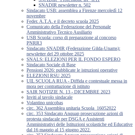
SNADIR newsletter n. 502
Sindacato USB: assemblea a Firenze mercoledì 12
novembre
Feder. A.T.A. e il decreto scuola 2025
Comunicato della Federazione del Personale
Amministrativo Tecnico Ausiliario
USB Scuola: corso di preparazione al concorso
PNRR3
Sindacato SNADIR (Federazione Gilda-Unams):
newsletter del 29 ottobre 2025
SNALS: ELEZIONI PER IL FONDO ESPERO
Sindacato Sociale di Base
Pensioni 2026: pubblicate le istruzioni operative
ELEZIONI RSU 2025
UIL SCUOLA RUA - Diffida e contestuale messa in
mora per contrattazione di istituto
SAIR NOTIZIE N. 13 - DICEMBRE 2023
Inviti al tavolo sindacale
Volantino unicobas
circ. 362 Assemblea unitaria Scuola_16052022
circ. 353 Sindacato Anquap prosecuzione azioni di
protesta sindacale per DSGA e Assistenti
Amministrativi delle Istituzioni scolastiche ed Educative
dal 16 maggio al 15 giugno 2022.