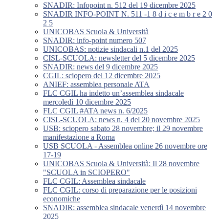
SNADIR: Infopoint n. 512 del 19 dicembre 2025
SNADIR INFO-POINT N. 511 -1 8 d i c e m b r e 2 0
2 5
UNICOBAS Scuola & Università
SNADIR: info-point numero 507
UNICOBAS: notizie sindacali n.1 del 2025
CISL-SCUOLA: newsletter del 5 dicembre 2025
SNADIR: news del 9 dicembre 2025
CGIL: sciopero del 12 dicembre 2025
ANIEF: assemblea personale ATA
FLC CGIL ha indetto un’assemblea sindacale
mercoledì 10 dicembre 2025
FLC CGIL #ATA news n. 6/2025
CISL-SCUOLA: news n. 4 del 20 novembre 2025
USB: sciopero sabato 28 novembre; il 29 novembre
manifestazione a Roma
USB SCUOLA - Assemblea online 26 novembre ore
17-19
UNICOBAS Scuola & Università: Il 28 novembre
"SCUOLA in SCIOPERO"
FLC CGIL: Assemblea sindacale
FLC CGIL: corso di preparazione per le posizioni
economiche
SNADIR: assemblea sindacale venerdì 14 novembre
2025