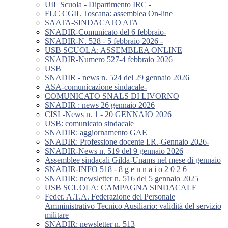
UIL Scuola - Dipartimento IRC -
FLC CGIL Toscana: assemblea On-line
SAATA-SINDACATO ATA
SNADIR-Comunicato del 6 febbraio-
SNADIR-N. 528 - 5 febbraio 2026 -
USB SCUOLA: ASSEMBLEA ONLINE
SNADIR-Numero 527-4 febbraio 2026
USB
SNADIR - news n. 524 del 29 gennaio 2026
ASA-comunicazione sindacale-
COMUNICATO SNALS DI LIVORNO
SNADIR : news 26 gennaio 2026
CISL-News n. 1 - 20 GENNAIO 2026
USB: comunicato sindacale
SNADIR: aggiornamento GAE
SNADIR: Professione docente I.R.-Gennaio 2026-
SNADIR-News n. 519 del 9 gennaio 2026
Assemblee sindacali Gilda-Unams nel mese di gennaio
SNADIR-INFO 518 - 8 g e n n a i o 2 0 2 6
SNADIR: newsletter n. 516 del 5 gennaio 2025
USB SCUOLA: CAMPAGNA SINDACALE
Feder. A.T.A. Federazione del Personale
Amministrativo Tecnico Ausiliario: validità del servizio
militare
SNADIR: newsletter n. 513