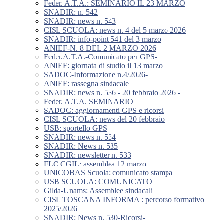
Feder. A.T.A.: SEMINARIO IL 23 MARZO
SNADIR: n. 542
SNADIR: news n. 543
CISL SCUOLA: news n. 4 del 5 marzo 2026
SNADIR: info-point 541 del 3 marzo
ANIEF-N. 8 DEL 2 MARZO 2026
Feder.A.T.A.-Comunicato per GPS-
ANIEF: giornata di studio il 13 marzo
SADOC-Informazione n.4/2026-
ANIEF: rassegna sindacale
SNADIR: news n. 536 - 20 febbraio 2026 -
Feder. A.T.A. SEMINARIO
SADOC: aggiornamenti GPS e ricorsi
CISL SCUOLA: news del 20 febbraio
USB: sportello GPS
SNADIR: news n. 534
SNADIR: News n. 535
SNADIR: newsletter n. 533
FLC CGIL: assemblea 12 marzo
UNICOBAS Scuola: comunicato stampa
USB SCUOLA: COMUNICATO
Gilda-Unams: Assemblee sindacali
CISL TOSCANA INFORMA : percorso formativo
2025/2026
SNADIR: News n. 530-Ricorsi-