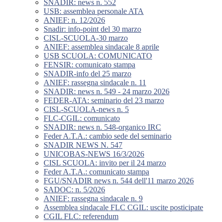
SNADIR: news n. 552
USB: assemblea personale ATA
ANIEF: n. 12/2026
Snadir: info-point del 30 marzo
CISL-SCUOLA-30 marzo
ANIEF: assemblea sindacale 8 aprile
USB SCUOLA: COMUNICATO
FENSIR: comunicato stampa
SNADIR-info del 25 marzo
ANIEF: rassegna sindacale n. 11
SNADIR: news n. 549 - 24 marzo 2026
FEDER-ATA: seminario del 23 marzo
CISL-SCUOLA-news n. 5
FLC-CGIL: comunicato
SNADIR: news n. 548-organico IRC
Feder A.T.A.: cambio sede del seminario
SNADIR NEWS N. 547
UNICOBAS-NEWS 16/3/2026
CISL SCUOLA: invito per il 24 marzo
Feder A.T.A.: comunicato stampa
FGU/SNADIR news n. 544 dell'11 marzo 2026
SADOC: n. 5/2026
ANIEF: rassegna sindacale n. 9
Assemblea sindacale FLC CGIL: uscite posticipate
CGIL FLC: referendum