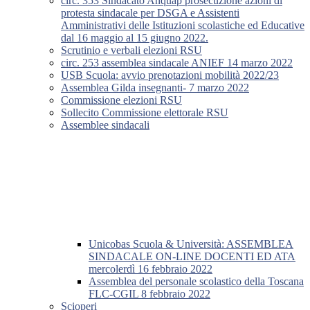
circ. 353 Sindacato Anquap prosecuzione azioni di
protesta sindacale per DSGA e Assistenti
Amministrativi delle Istituzioni scolastiche ed Educative
dal 16 maggio al 15 giugno 2022.
Scrutinio e verbali elezioni RSU
circ. 253 assemblea sindacale ANIEF 14 marzo 2022
USB Scuola: avvio prenotazioni mobilità 2022/23
Assemblea Gilda insegnanti- 7 marzo 2022
Commissione elezioni RSU
Sollecito Commissione elettorale RSU
Assemblee sindacali
Unicobas Scuola & Università: ASSEMBLEA
SINDACALE ON-LINE DOCENTI ED ATA
mercolerdì 16 febbraio 2022
Assemblea del personale scolastico della Toscana
FLC-CGIL 8 febbraio 2022
Scioperi