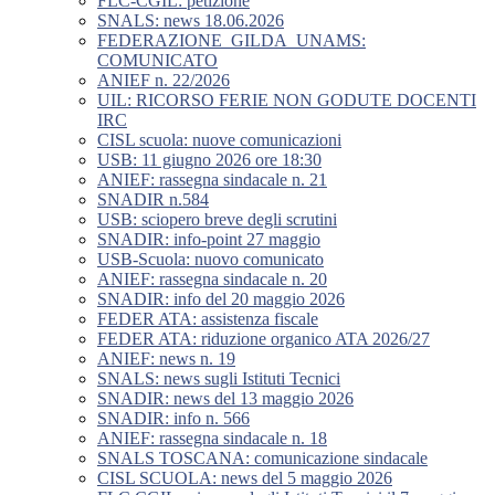
FLC-CGIL: petizione
SNALS: news 18.06.2026
FEDERAZIONE_GILDA_UNAMS:
COMUNICATO
ANIEF n. 22/2026
UIL: RICORSO FERIE NON GODUTE DOCENTI
IRC
CISL scuola: nuove comunicazioni
USB: 11 giugno 2026 ore 18:30
ANIEF: rassegna sindacale n. 21
SNADIR n.584
USB: sciopero breve degli scrutini
SNADIR: info-point 27 maggio
USB-Scuola: nuovo comunicato
ANIEF: rassegna sindacale n. 20
SNADIR: info del 20 maggio 2026
FEDER ATA: assistenza fiscale
FEDER ATA: riduzione organico ATA 2026/27
ANIEF: news n. 19
SNALS: news sugli Istituti Tecnici
SNADIR: news del 13 maggio 2026
SNADIR: info n. 566
ANIEF: rassegna sindacale n. 18
SNALS TOSCANA: comunicazione sindacale
CISL SCUOLA: news del 5 maggio 2026