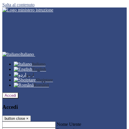
Salta al contenuto
Italiano
Italiano
English
اردو
Shqiptare
Română
Accedi
Accedi
button close
×
Nome Utente