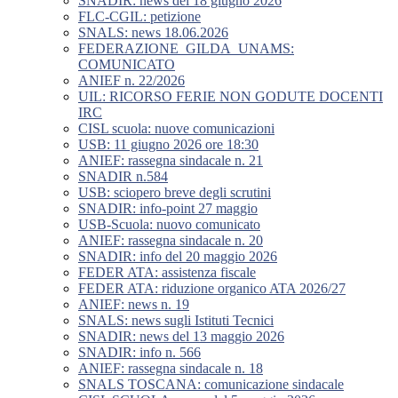
SNADIR: news del 18 giugno 2026
FLC-CGIL: petizione
SNALS: news 18.06.2026
FEDERAZIONE_GILDA_UNAMS:
COMUNICATO
ANIEF n. 22/2026
UIL: RICORSO FERIE NON GODUTE DOCENTI
IRC
CISL scuola: nuove comunicazioni
USB: 11 giugno 2026 ore 18:30
ANIEF: rassegna sindacale n. 21
SNADIR n.584
USB: sciopero breve degli scrutini
SNADIR: info-point 27 maggio
USB-Scuola: nuovo comunicato
ANIEF: rassegna sindacale n. 20
SNADIR: info del 20 maggio 2026
FEDER ATA: assistenza fiscale
FEDER ATA: riduzione organico ATA 2026/27
ANIEF: news n. 19
SNALS: news sugli Istituti Tecnici
SNADIR: news del 13 maggio 2026
SNADIR: info n. 566
ANIEF: rassegna sindacale n. 18
SNALS TOSCANA: comunicazione sindacale