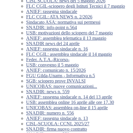
CISL SCUOLA: news del 5 maggio 2026
FLC CGIL-sciopero degli Istituti Tecnici il 7 maggio
ANIEF: rassegna sindacale
FLC CGIL: ATA NEWS n. 2/2026
Sindacato ASA: normativa sui permessi
SNADIR: info-point n.564
USB: motivazioni dello sciopero del 7 maggio
ANIEF: assemblea telematica il 13 maggio
SNADIR news del 24 aprile
ANIEF: rassegna sindacale n. 16
FLC CGIL: assemblea sindacale il 14 maggio
Feder. A.T.A.-Ricorso-
USB: convegno il 5 maggio
ANIEF: comunicato n. 15/2026
FGU Gilda-Unams - Informativa n.5
SGB: sciopero prove INVALSI
UNICOBAS: nuove comunicazioni...
SNADIR: news n. 559
ANIEF: rassegna sindacale n. 14 del 13 aprile
USB: assemblea online 16 aprile alle ore 17.30
UNICOBAS: assemblea on-line il 15 aprile
SNADIR: numero n. 556
ANIEF: rassegna sindacale n. 13
CISL-SCUOLA: CCNL 2025/27
SNADIR: firma nuovo contratto