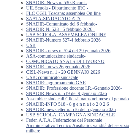
SNADIR: News n. 530-Ricorsi-
UIL Scuola - Dipartimento IRC -
FLC CGIL Toscana: assemblea On-line
SAATA-SINDACATO ATA
SNADIR-Comunicato del 6 febbraio-
SNADIR-N. 528 - 5 febbraio 2026 -
USB SCUOLA: ASSEMBLEA ONLINE
SNADIR-Numero 527-4 febbraio 2026
USB
SNADIR - news n. 524 del 29 gennaio 2026
ASA-comunicazione sindacale-
COMUNICATO SNALS DI LIVORNO
SNADIR : news 26 gennaio 2026
CISL-News n. 1 - 20 GENNAIO 2026
USB: comunicato sindacale
SNADIR: aggiornamento GAE
SNADIR: Professione docente I.R.-Gennaio 2026-
SNADIR-News n. 519 del 9 gennaio 2026
Assemblee sindacali Gilda-Unams nel mese di gennaio
SNADIR-INFO 518 - 8 g e n n a i o 2 0 2 6
SNADIR: newsletter n. 516 del 5 gennaio 2025
USB SCUOLA: CAMPAGNA SINDACALE
Feder. A.T.A. Federazione del Personale
Amministrativo Tecnico Ausiliario: validità del servizio
militare