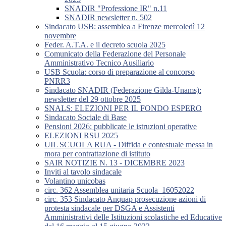
SNADIR "Professione IR" n.11
SNADIR newsletter n. 502
Sindacato USB: assemblea a Firenze mercoledì 12
novembre
Feder. A.T.A. e il decreto scuola 2025
Comunicato della Federazione del Personale
Amministrativo Tecnico Ausiliario
USB Scuola: corso di preparazione al concorso
PNRR3
Sindacato SNADIR (Federazione Gilda-Unams):
newsletter del 29 ottobre 2025
SNALS: ELEZIONI PER IL FONDO ESPERO
Sindacato Sociale di Base
Pensioni 2026: pubblicate le istruzioni operative
ELEZIONI RSU 2025
UIL SCUOLA RUA - Diffida e contestuale messa in
mora per contrattazione di istituto
SAIR NOTIZIE N. 13 - DICEMBRE 2023
Inviti al tavolo sindacale
Volantino unicobas
circ. 362 Assemblea unitaria Scuola_16052022
circ. 353 Sindacato Anquap prosecuzione azioni di
protesta sindacale per DSGA e Assistenti
Amministrativi delle Istituzioni scolastiche ed Educative