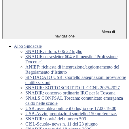
Menu di
navigazione
Albo Sindacale
SNADIR: info n. 606 22 luglio
SNADIR: newsletter 604 e il mensile "Professione
Docente"
ANIEF: richiesta di integrazione/aggiornamento del
Regolamento d’Istituto
SINDACATO USB: sportello assegnazioni provvisorie
e utilizzazioni
SNADIR: SOTTOSCRITTO IL CCNL 2025-2027
SNADIR: concorso ordinario IRC per la Toscana
SNALS CONFSAL Toscana: comunicato emergenza
caldo nelle scuole
USB: assemblea online il 6 luglio ore 17.00-19.00
USB-Avvio prenotazioni sportello 150 preferenze-
SNADIR: novità del numero 599
CISL-Scuola- news n. 11 del 23 giugno