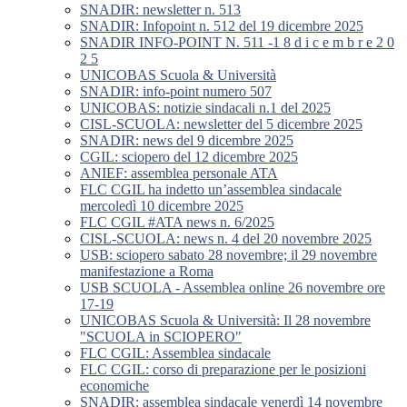
SNADIR: newsletter n. 513
SNADIR: Infopoint n. 512 del 19 dicembre 2025
SNADIR INFO-POINT N. 511 -1 8 d i c e m b r e 2 0
2 5
UNICOBAS Scuola & Università
SNADIR: info-point numero 507
UNICOBAS: notizie sindacali n.1 del 2025
CISL-SCUOLA: newsletter del 5 dicembre 2025
SNADIR: news del 9 dicembre 2025
CGIL: sciopero del 12 dicembre 2025
ANIEF: assemblea personale ATA
FLC CGIL ha indetto un’assemblea sindacale
mercoledì 10 dicembre 2025
FLC CGIL #ATA news n. 6/2025
CISL-SCUOLA: news n. 4 del 20 novembre 2025
USB: sciopero sabato 28 novembre; il 29 novembre
manifestazione a Roma
USB SCUOLA - Assemblea online 26 novembre ore
17-19
UNICOBAS Scuola & Università: Il 28 novembre
"SCUOLA in SCIOPERO"
FLC CGIL: Assemblea sindacale
FLC CGIL: corso di preparazione per le posizioni
economiche
SNADIR: assemblea sindacale venerdì 14 novembre