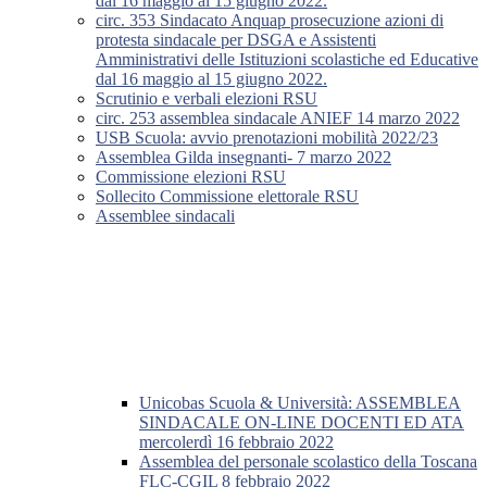
dal 16 maggio al 15 giugno 2022.
circ. 353 Sindacato Anquap prosecuzione azioni di
protesta sindacale per DSGA e Assistenti
Amministrativi delle Istituzioni scolastiche ed Educative
dal 16 maggio al 15 giugno 2022.
Scrutinio e verbali elezioni RSU
circ. 253 assemblea sindacale ANIEF 14 marzo 2022
USB Scuola: avvio prenotazioni mobilità 2022/23
Assemblea Gilda insegnanti- 7 marzo 2022
Commissione elezioni RSU
Sollecito Commissione elettorale RSU
Assemblee sindacali
Unicobas Scuola & Università: ASSEMBLEA
SINDACALE ON-LINE DOCENTI ED ATA
mercolerdì 16 febbraio 2022
Assemblea del personale scolastico della Toscana
FLC-CGIL 8 febbraio 2022