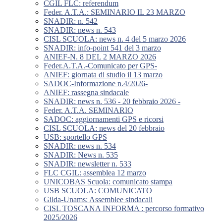
CGIL FLC: referendum
Feder. A.T.A.: SEMINARIO IL 23 MARZO
SNADIR: n. 542
SNADIR: news n. 543
CISL SCUOLA: news n. 4 del 5 marzo 2026
SNADIR: info-point 541 del 3 marzo
ANIEF-N. 8 DEL 2 MARZO 2026
Feder.A.T.A.-Comunicato per GPS-
ANIEF: giornata di studio il 13 marzo
SADOC-Informazione n.4/2026-
ANIEF: rassegna sindacale
SNADIR: news n. 536 - 20 febbraio 2026 -
Feder. A.T.A. SEMINARIO
SADOC: aggiornamenti GPS e ricorsi
CISL SCUOLA: news del 20 febbraio
USB: sportello GPS
SNADIR: news n. 534
SNADIR: News n. 535
SNADIR: newsletter n. 533
FLC CGIL: assemblea 12 marzo
UNICOBAS Scuola: comunicato stampa
USB SCUOLA: COMUNICATO
Gilda-Unams: Assemblee sindacali
CISL TOSCANA INFORMA : percorso formativo
2025/2026