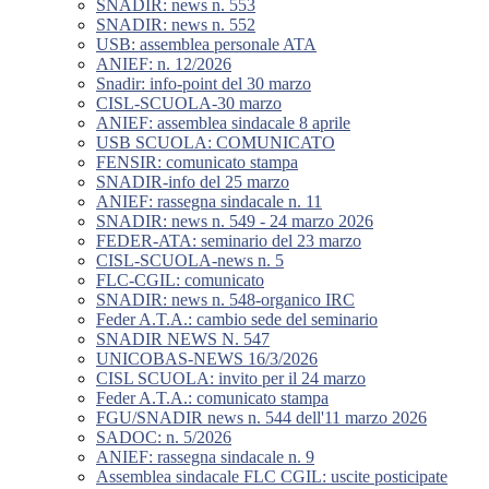
SNADIR: news n. 553
SNADIR: news n. 552
USB: assemblea personale ATA
ANIEF: n. 12/2026
Snadir: info-point del 30 marzo
CISL-SCUOLA-30 marzo
ANIEF: assemblea sindacale 8 aprile
USB SCUOLA: COMUNICATO
FENSIR: comunicato stampa
SNADIR-info del 25 marzo
ANIEF: rassegna sindacale n. 11
SNADIR: news n. 549 - 24 marzo 2026
FEDER-ATA: seminario del 23 marzo
CISL-SCUOLA-news n. 5
FLC-CGIL: comunicato
SNADIR: news n. 548-organico IRC
Feder A.T.A.: cambio sede del seminario
SNADIR NEWS N. 547
UNICOBAS-NEWS 16/3/2026
CISL SCUOLA: invito per il 24 marzo
Feder A.T.A.: comunicato stampa
FGU/SNADIR news n. 544 dell'11 marzo 2026
SADOC: n. 5/2026
ANIEF: rassegna sindacale n. 9
Assemblea sindacale FLC CGIL: uscite posticipate