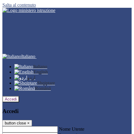
Salta al contenuto
Italiano
Italiano
English
اردو
Shqiptare
Română
Accedi
Accedi
button close
×
Nome Utente