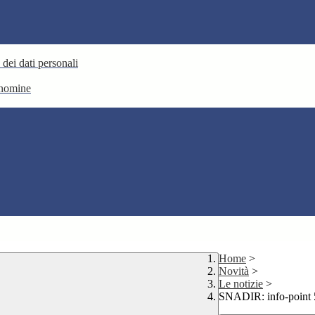
 dei dati personali
e nomine
Home
>
Novità
>
Le notizie
>
SNADIR: info-point 