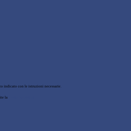
o indicato con le istruzioni necessarie.
ite la
Login Spaggiari