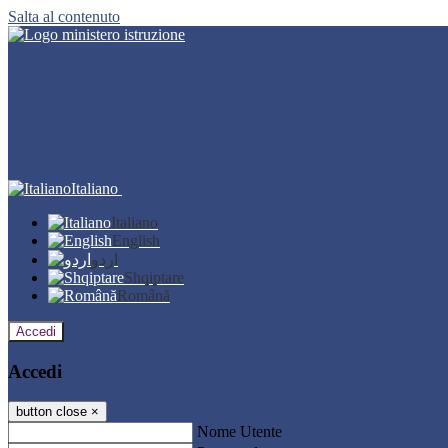
Salta al contenuto
Italiano
Italiano
English
اردو
Shqiptare
Română
Accedi
Accedi
button close
×
Nome Utente