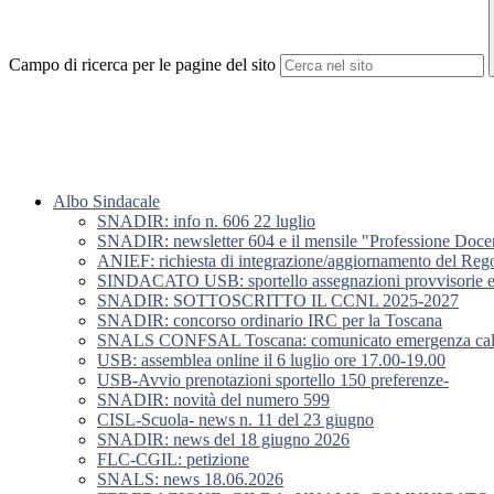
Campo di ricerca per le pagine del sito
Albo Sindacale
SNADIR: info n. 606 22 luglio
SNADIR: newsletter 604 e il mensile "Professione Doce
ANIEF: richiesta di integrazione/aggiornamento del Rego
SINDACATO USB: sportello assegnazioni provvisorie e u
SNADIR: SOTTOSCRITTO IL CCNL 2025-2027
SNADIR: concorso ordinario IRC per la Toscana
SNALS CONFSAL Toscana: comunicato emergenza caldo
USB: assemblea online il 6 luglio ore 17.00-19.00
USB-Avvio prenotazioni sportello 150 preferenze-
SNADIR: novità del numero 599
CISL-Scuola- news n. 11 del 23 giugno
SNADIR: news del 18 giugno 2026
FLC-CGIL: petizione
SNALS: news 18.06.2026