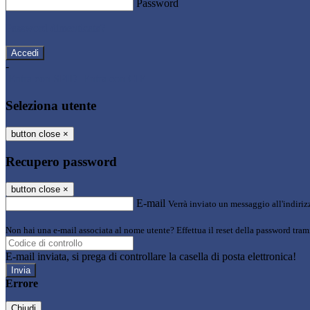
Password
Password dimenticata?
-
Entra con SPID
Entra con CIE
Seleziona utente
button close
×
Recupero password
button close
×
E-mail
Verrà inviato un messaggio all'indirizz
Non hai una e-mail associata al nome utente? Effettua il reset della password tram
E-mail inviata, si prega di controllare la casella di posta elettronica!
Errore
Chiudi