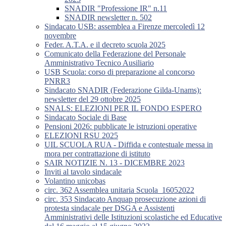
SNADIR "Professione IR" n.11
SNADIR newsletter n. 502
Sindacato USB: assemblea a Firenze mercoledì 12
novembre
Feder. A.T.A. e il decreto scuola 2025
Comunicato della Federazione del Personale
Amministrativo Tecnico Ausiliario
USB Scuola: corso di preparazione al concorso
PNRR3
Sindacato SNADIR (Federazione Gilda-Unams):
newsletter del 29 ottobre 2025
SNALS: ELEZIONI PER IL FONDO ESPERO
Sindacato Sociale di Base
Pensioni 2026: pubblicate le istruzioni operative
ELEZIONI RSU 2025
UIL SCUOLA RUA - Diffida e contestuale messa in
mora per contrattazione di istituto
SAIR NOTIZIE N. 13 - DICEMBRE 2023
Inviti al tavolo sindacale
Volantino unicobas
circ. 362 Assemblea unitaria Scuola_16052022
circ. 353 Sindacato Anquap prosecuzione azioni di
protesta sindacale per DSGA e Assistenti
Amministrativi delle Istituzioni scolastiche ed Educative