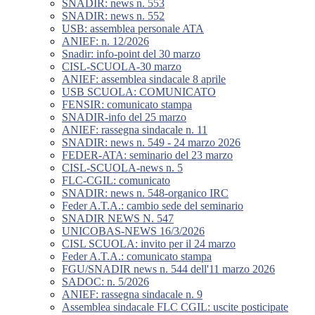
SNADIR: news n. 553
SNADIR: news n. 552
USB: assemblea personale ATA
ANIEF: n. 12/2026
Snadir: info-point del 30 marzo
CISL-SCUOLA-30 marzo
ANIEF: assemblea sindacale 8 aprile
USB SCUOLA: COMUNICATO
FENSIR: comunicato stampa
SNADIR-info del 25 marzo
ANIEF: rassegna sindacale n. 11
SNADIR: news n. 549 - 24 marzo 2026
FEDER-ATA: seminario del 23 marzo
CISL-SCUOLA-news n. 5
FLC-CGIL: comunicato
SNADIR: news n. 548-organico IRC
Feder A.T.A.: cambio sede del seminario
SNADIR NEWS N. 547
UNICOBAS-NEWS 16/3/2026
CISL SCUOLA: invito per il 24 marzo
Feder A.T.A.: comunicato stampa
FGU/SNADIR news n. 544 dell'11 marzo 2026
SADOC: n. 5/2026
ANIEF: rassegna sindacale n. 9
Assemblea sindacale FLC CGIL: uscite posticipate