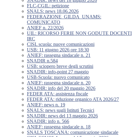
SNADIR: news del 18 giugno 2026
FLC-CGIL: petizione
SNALS: news 18.06.2026
FEDERAZIONE_GILDA_UNAMS:
COMUNICATO
ANIEF n. 22/2026
UIL: RICORSO FERIE NON GODUTE DOCENTI
IRC
CISL scuola: nuove comunicazioni
USB: 11 giugno 2026 ore 18:30
ANIEF: rassegna sindacale n. 21
SNADIR n.584
USB: sciopero breve degli scrutini
SNADIR: info-point 27 maggio
USB-Scuola: nuovo comunicato
ANIEF: rassegna sindacale n. 20
SNADIR: info del 20 maggio 2026
FEDER ATA: assistenza fiscale
FEDER ATA: riduzione organico ATA 2026/27
ANIEF: news n. 19
SNALS: news sugli Istituti Tecnici
SNADIR: news del 13 maggio 2026
SNADIR: info n. 566
ANIEF: rassegna sindacale n. 18
SNALS TOSCANA: comunicazione sindacale