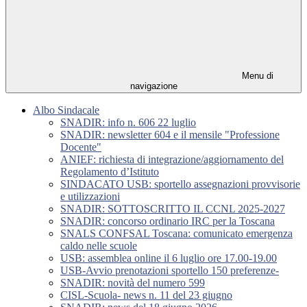
Menu di
navigazione
Albo Sindacale
SNADIR: info n. 606 22 luglio
SNADIR: newsletter 604 e il mensile "Professione
Docente"
ANIEF: richiesta di integrazione/aggiornamento del
Regolamento d’Istituto
SINDACATO USB: sportello assegnazioni provvisorie
e utilizzazioni
SNADIR: SOTTOSCRITTO IL CCNL 2025-2027
SNADIR: concorso ordinario IRC per la Toscana
SNALS CONFSAL Toscana: comunicato emergenza
caldo nelle scuole
USB: assemblea online il 6 luglio ore 17.00-19.00
USB-Avvio prenotazioni sportello 150 preferenze-
SNADIR: novità del numero 599
CISL-Scuola- news n. 11 del 23 giugno