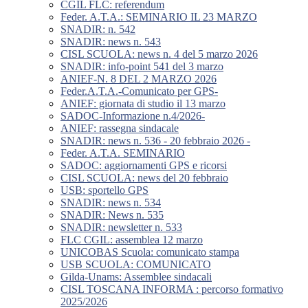
CGIL FLC: referendum
Feder. A.T.A.: SEMINARIO IL 23 MARZO
SNADIR: n. 542
SNADIR: news n. 543
CISL SCUOLA: news n. 4 del 5 marzo 2026
SNADIR: info-point 541 del 3 marzo
ANIEF-N. 8 DEL 2 MARZO 2026
Feder.A.T.A.-Comunicato per GPS-
ANIEF: giornata di studio il 13 marzo
SADOC-Informazione n.4/2026-
ANIEF: rassegna sindacale
SNADIR: news n. 536 - 20 febbraio 2026 -
Feder. A.T.A. SEMINARIO
SADOC: aggiornamenti GPS e ricorsi
CISL SCUOLA: news del 20 febbraio
USB: sportello GPS
SNADIR: news n. 534
SNADIR: News n. 535
SNADIR: newsletter n. 533
FLC CGIL: assemblea 12 marzo
UNICOBAS Scuola: comunicato stampa
USB SCUOLA: COMUNICATO
Gilda-Unams: Assemblee sindacali
CISL TOSCANA INFORMA : percorso formativo
2025/2026