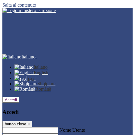
Salta al contenuto
Italiano
Italiano
English
اردو
Shqiptare
Română
Accedi
Accedi
button close
×
Nome Utente