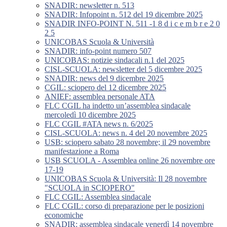
SNADIR: newsletter n. 513
SNADIR: Infopoint n. 512 del 19 dicembre 2025
SNADIR INFO-POINT N. 511 -1 8 d i c e m b r e 2 0
2 5
UNICOBAS Scuola & Università
SNADIR: info-point numero 507
UNICOBAS: notizie sindacali n.1 del 2025
CISL-SCUOLA: newsletter del 5 dicembre 2025
SNADIR: news del 9 dicembre 2025
CGIL: sciopero del 12 dicembre 2025
ANIEF: assemblea personale ATA
FLC CGIL ha indetto un’assemblea sindacale
mercoledì 10 dicembre 2025
FLC CGIL #ATA news n. 6/2025
CISL-SCUOLA: news n. 4 del 20 novembre 2025
USB: sciopero sabato 28 novembre; il 29 novembre
manifestazione a Roma
USB SCUOLA - Assemblea online 26 novembre ore
17-19
UNICOBAS Scuola & Università: Il 28 novembre
"SCUOLA in SCIOPERO"
FLC CGIL: Assemblea sindacale
FLC CGIL: corso di preparazione per le posizioni
economiche
SNADIR: assemblea sindacale venerdì 14 novembre