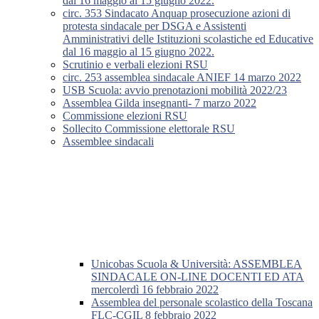
dal 16 maggio al 15 giugno 2022.
circ. 353 Sindacato Anquap prosecuzione azioni di
protesta sindacale per DSGA e Assistenti
Amministrativi delle Istituzioni scolastiche ed Educative
dal 16 maggio al 15 giugno 2022.
Scrutinio e verbali elezioni RSU
circ. 253 assemblea sindacale ANIEF 14 marzo 2022
USB Scuola: avvio prenotazioni mobilità 2022/23
Assemblea Gilda insegnanti- 7 marzo 2022
Commissione elezioni RSU
Sollecito Commissione elettorale RSU
Assemblee sindacali
Unicobas Scuola & Università: ASSEMBLEA
SINDACALE ON-LINE DOCENTI ED ATA
mercolerdì 16 febbraio 2022
Assemblea del personale scolastico della Toscana
FLC-CGIL 8 febbraio 2022