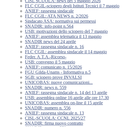
CISL SCUOLA: news del 5 maggio 2026
FLC CGIL-sciopero degli Istituti Tecnici il 7 maggio
ANIEF: rassegna sindacale
FLC CGIL: ATA NEWS n. 2/2026
Sindacato ASA: normativa sui permessi
SNADIR: info-point n.564
USB: motivazioni dello sciopero del 7 maggio
ANIEF: assemblea telematica il 13 maggio
SNADIR news del 24 aprile
ANIEF: rassegna sindacale n. 16
FLC CGIL: assemblea sindacale il 14 maggio
Feder. A.T.A.-Ricorso-
USB: convegno il 5 maggio
ANIEF: comunicato n. 15/2026
FGU Gilda-Unams - Informativa n.5
SGB: sciopero prove INVALSI
UNICOBAS: nuove comunicazioni...
SNADIR: news n. 559
ANIEF: rassegna sindacale n. 14 del 13 aprile
USB: assemblea online 16 aprile alle ore 17.30
UNICOBAS: assemblea on-line il 15 aprile
SNADIR: numero n. 556
ANIEF: rassegna sindacale n. 13
CISL-SCUOLA: CCNL 2025/27
SNADIR: firma nuovo contratto