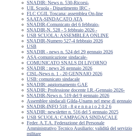
SNADIR: News n. 530-Ricorsi-
UIL Scuola - Dipartimento IRC -
FLC CGIL Toscana: assemblea On-line
SAATA-SINDACATO ATA
SNADIR-Comunicato del 6 febbraio-
SNADIR-N. 528 - 5 febbraio 2026 -
USB SCUOLA: ASSEMBLEA ONLINE
SNADIR-Numero 527-4 febbraio 2026
USB
SNADIR - news n. 524 del 29 gennaio 2026
ASA-comunicazione sindacale-
COMUNICATO SNALS DI LIVORNO
SNADIR : news 26 gennaio 2026
CISL-News n. 1 - 20 GENNAIO 2026
USB: comunicato sindacale
SNADIR: aggiornamento GAE
SNADIR: Professione docente I.R.-Gennaio 2026-
SNADIR-News n. 519 del 9 gennaio 2026
Assemblee sindacali Gilda-Unams nel mese di gennaio
SNADIR-INFO 518 - 8 g e n n a i o 2 0 2 6
SNADIR: newsletter n. 516 del 5 gennaio 2025
USB SCUOLA: CAMPAGNA SINDACALE
Feder. A.T.A. Federazione del Personale
Amministrativo Tecnico Ausiliario: validità del servizio
militare