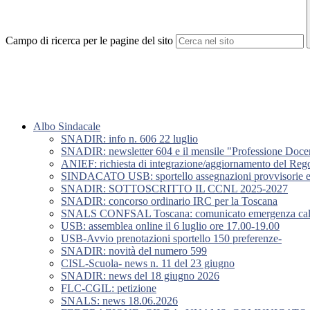
Campo di ricerca per le pagine del sito
Albo Sindacale
SNADIR: info n. 606 22 luglio
SNADIR: newsletter 604 e il mensile "Professione Doce
ANIEF: richiesta di integrazione/aggiornamento del Rego
SINDACATO USB: sportello assegnazioni provvisorie e u
SNADIR: SOTTOSCRITTO IL CCNL 2025-2027
SNADIR: concorso ordinario IRC per la Toscana
SNALS CONFSAL Toscana: comunicato emergenza caldo
USB: assemblea online il 6 luglio ore 17.00-19.00
USB-Avvio prenotazioni sportello 150 preferenze-
SNADIR: novità del numero 599
CISL-Scuola- news n. 11 del 23 giugno
SNADIR: news del 18 giugno 2026
FLC-CGIL: petizione
SNALS: news 18.06.2026