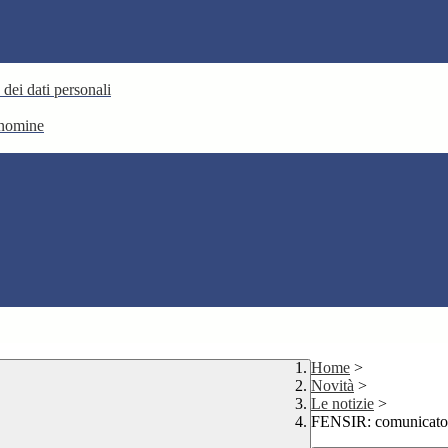
 dei dati personali
e nomine
Home
>
Novità
>
Le notizie
>
FENSIR: comunicato