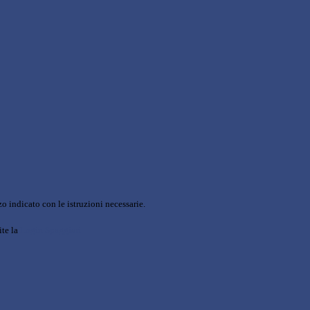
o indicato con le istruzioni necessarie.
ite la
Login Spaggiari