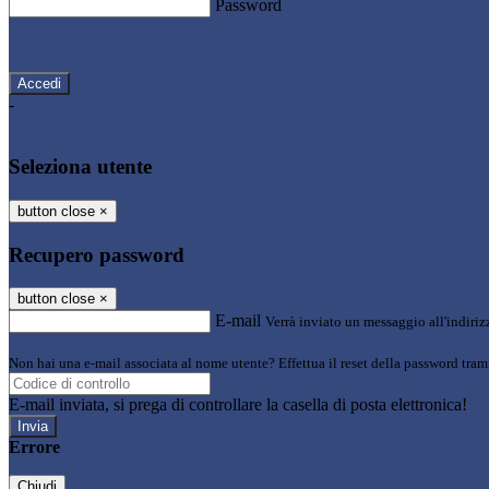
Password
Password dimenticata?
-
Entra con SPID
Entra con CIE
Seleziona utente
button close
×
Recupero password
button close
×
E-mail
Verrà inviato un messaggio all'indirizz
Non hai una e-mail associata al nome utente? Effettua il reset della password tram
E-mail inviata, si prega di controllare la casella di posta elettronica!
Errore
Chiudi