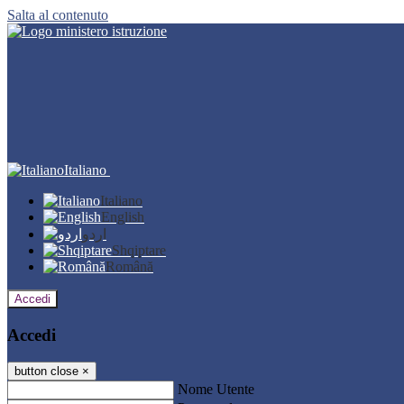
Salta al contenuto
Italiano
Italiano
English
اردو
Shqiptare
Română
Accedi
Accedi
button close
×
Nome Utente