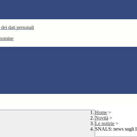
 dei dati personali
e nomine
Home
>
Novità
>
Le notizie
>
SNALS: news sugli Ist