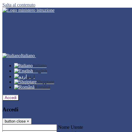
Salta al contenuto
Italiano
Italiano
English
اردو
Shqiptare
Română
Accedi
Accedi
button close
×
Nome Utente