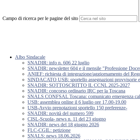
Campo di ricerca per le pagine del sito
Albo Sindacale
SNADIR: info n. 606 22 luglio
SNADIR: newsletter 604 e il mensile "Professione Doce
ANIEF: richiesta di integrazione/aggiornamento del Rego
SINDACATO USB: sportello assegnazioni provvisorie e u
SNADIR: SOTTOSCRITTO IL CCNL 2025-2027
SNADIR: concorso ordinario IRC per la Toscana
SNALS CONFSAL Toscana: comunicato emergenza caldo
USB: assemblea online il 6 luglio ore 17.00-19.00
USB-Avvio prenotazioni sportello 150 preferenze-
SNADIR: novità del numero 599
CISL-Scuola- news n. 11 del 23 giugno
SNADIR: news del 18 giugno 2026
FLC-CGIL: petizione
SNALS: news 18.06.2026