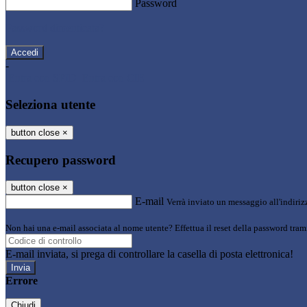
Password
Password dimenticata?
-
Entra con SPID
Entra con CIE
Seleziona utente
button close
×
Recupero password
button close
×
E-mail
Verrà inviato un messaggio all'indirizz
Non hai una e-mail associata al nome utente? Effettua il reset della password tram
E-mail inviata, si prega di controllare la casella di posta elettronica!
Errore
Chiudi