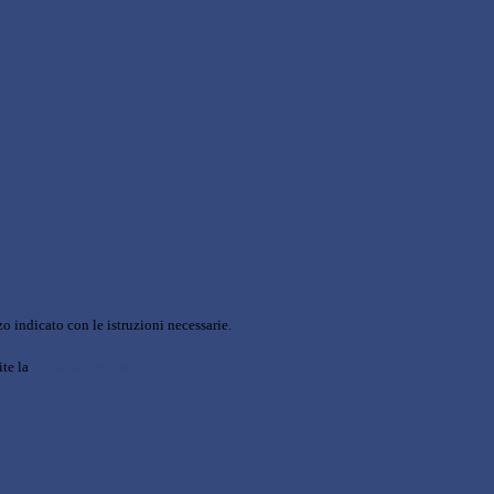
o indicato con le istruzioni necessarie.
ite la
Login Spaggiari