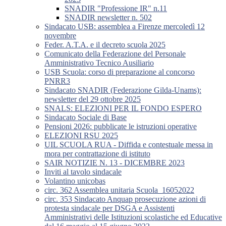
SNADIR "Professione IR" n.11
SNADIR newsletter n. 502
Sindacato USB: assemblea a Firenze mercoledì 12
novembre
Feder. A.T.A. e il decreto scuola 2025
Comunicato della Federazione del Personale
Amministrativo Tecnico Ausiliario
USB Scuola: corso di preparazione al concorso
PNRR3
Sindacato SNADIR (Federazione Gilda-Unams):
newsletter del 29 ottobre 2025
SNALS: ELEZIONI PER IL FONDO ESPERO
Sindacato Sociale di Base
Pensioni 2026: pubblicate le istruzioni operative
ELEZIONI RSU 2025
UIL SCUOLA RUA - Diffida e contestuale messa in
mora per contrattazione di istituto
SAIR NOTIZIE N. 13 - DICEMBRE 2023
Inviti al tavolo sindacale
Volantino unicobas
circ. 362 Assemblea unitaria Scuola_16052022
circ. 353 Sindacato Anquap prosecuzione azioni di
protesta sindacale per DSGA e Assistenti
Amministrativi delle Istituzioni scolastiche ed Educative