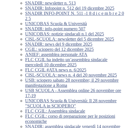
SNADIR: newsletter n. 513
SNADIR: Infopoint n. 512 del 19 dicembre 2025
SNADIR INFO-POINT N. 511 -1 8 d i c e m b r e 2 0
2 5
UNICOBAS Scuola & Università
SNADIR: info-point numero 507
UNICOBAS: notizie sindacali n.1 del 2025
CISL-SCUOLA: newsletter del 5 dicembre 2025
SNADIR: news del 9 dicembre 2025
CGIL: sciopero del 12 dicembre 2025
ANIEF: assemblea personale ATA
FLC CGIL ha indetto un’assemblea sindacale
mercoledì 10 dicembre 2025
FLC CGIL #ATA news n. 6/2025
CISL-SCUOLA: news n. 4 del 20 novembre 2025
USB: sciopero sabato 28 novembre; il 29 novembre
manifestazione a Roma
USB SCUOLA - Assemblea online 26 novembre ore
17-19
UNICOBAS Scuola & Università: Il 28 novembre
"SCUOLA in SCIOPERO"
FLC CGIL: Assemblea sindacale
FLC CGIL: corso di preparazione per le posizioni
economiche
SNADIR: assemblea sindacale venerdì 14 novembre