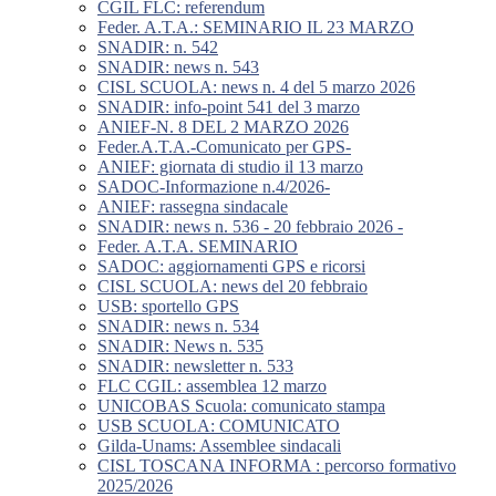
CGIL FLC: referendum
Feder. A.T.A.: SEMINARIO IL 23 MARZO
SNADIR: n. 542
SNADIR: news n. 543
CISL SCUOLA: news n. 4 del 5 marzo 2026
SNADIR: info-point 541 del 3 marzo
ANIEF-N. 8 DEL 2 MARZO 2026
Feder.A.T.A.-Comunicato per GPS-
ANIEF: giornata di studio il 13 marzo
SADOC-Informazione n.4/2026-
ANIEF: rassegna sindacale
SNADIR: news n. 536 - 20 febbraio 2026 -
Feder. A.T.A. SEMINARIO
SADOC: aggiornamenti GPS e ricorsi
CISL SCUOLA: news del 20 febbraio
USB: sportello GPS
SNADIR: news n. 534
SNADIR: News n. 535
SNADIR: newsletter n. 533
FLC CGIL: assemblea 12 marzo
UNICOBAS Scuola: comunicato stampa
USB SCUOLA: COMUNICATO
Gilda-Unams: Assemblee sindacali
CISL TOSCANA INFORMA : percorso formativo
2025/2026