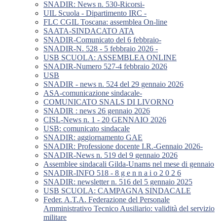
SNADIR: News n. 530-Ricorsi-
UIL Scuola - Dipartimento IRC -
FLC CGIL Toscana: assemblea On-line
SAATA-SINDACATO ATA
SNADIR-Comunicato del 6 febbraio-
SNADIR-N. 528 - 5 febbraio 2026 -
USB SCUOLA: ASSEMBLEA ONLINE
SNADIR-Numero 527-4 febbraio 2026
USB
SNADIR - news n. 524 del 29 gennaio 2026
ASA-comunicazione sindacale-
COMUNICATO SNALS DI LIVORNO
SNADIR : news 26 gennaio 2026
CISL-News n. 1 - 20 GENNAIO 2026
USB: comunicato sindacale
SNADIR: aggiornamento GAE
SNADIR: Professione docente I.R.-Gennaio 2026-
SNADIR-News n. 519 del 9 gennaio 2026
Assemblee sindacali Gilda-Unams nel mese di gennaio
SNADIR-INFO 518 - 8 g e n n a i o 2 0 2 6
SNADIR: newsletter n. 516 del 5 gennaio 2025
USB SCUOLA: CAMPAGNA SINDACALE
Feder. A.T.A. Federazione del Personale
Amministrativo Tecnico Ausiliario: validità del servizio
militare