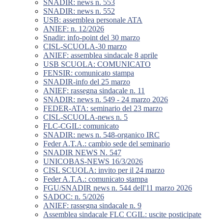
SNADIR: news n. 553
SNADIR: news n. 552
USB: assemblea personale ATA
ANIEF: n. 12/2026
Snadir: info-point del 30 marzo
CISL-SCUOLA-30 marzo
ANIEF: assemblea sindacale 8 aprile
USB SCUOLA: COMUNICATO
FENSIR: comunicato stampa
SNADIR-info del 25 marzo
ANIEF: rassegna sindacale n. 11
SNADIR: news n. 549 - 24 marzo 2026
FEDER-ATA: seminario del 23 marzo
CISL-SCUOLA-news n. 5
FLC-CGIL: comunicato
SNADIR: news n. 548-organico IRC
Feder A.T.A.: cambio sede del seminario
SNADIR NEWS N. 547
UNICOBAS-NEWS 16/3/2026
CISL SCUOLA: invito per il 24 marzo
Feder A.T.A.: comunicato stampa
FGU/SNADIR news n. 544 dell'11 marzo 2026
SADOC: n. 5/2026
ANIEF: rassegna sindacale n. 9
Assemblea sindacale FLC CGIL: uscite posticipate