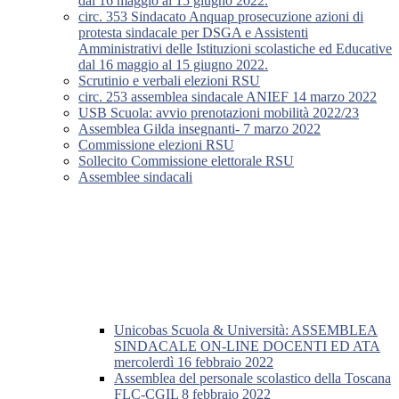
dal 16 maggio al 15 giugno 2022.
circ. 353 Sindacato Anquap prosecuzione azioni di
protesta sindacale per DSGA e Assistenti
Amministrativi delle Istituzioni scolastiche ed Educative
dal 16 maggio al 15 giugno 2022.
Scrutinio e verbali elezioni RSU
circ. 253 assemblea sindacale ANIEF 14 marzo 2022
USB Scuola: avvio prenotazioni mobilità 2022/23
Assemblea Gilda insegnanti- 7 marzo 2022
Commissione elezioni RSU
Sollecito Commissione elettorale RSU
Assemblee sindacali
Unicobas Scuola & Università: ASSEMBLEA
SINDACALE ON-LINE DOCENTI ED ATA
mercolerdì 16 febbraio 2022
Assemblea del personale scolastico della Toscana
FLC-CGIL 8 febbraio 2022