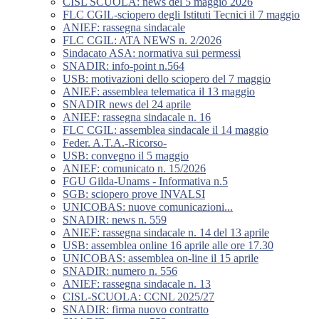
CISL SCUOLA: news del 5 maggio 2026
FLC CGIL-sciopero degli Istituti Tecnici il 7 maggio
ANIEF: rassegna sindacale
FLC CGIL: ATA NEWS n. 2/2026
Sindacato ASA: normativa sui permessi
SNADIR: info-point n.564
USB: motivazioni dello sciopero del 7 maggio
ANIEF: assemblea telematica il 13 maggio
SNADIR news del 24 aprile
ANIEF: rassegna sindacale n. 16
FLC CGIL: assemblea sindacale il 14 maggio
Feder. A.T.A.-Ricorso-
USB: convegno il 5 maggio
ANIEF: comunicato n. 15/2026
FGU Gilda-Unams - Informativa n.5
SGB: sciopero prove INVALSI
UNICOBAS: nuove comunicazioni...
SNADIR: news n. 559
ANIEF: rassegna sindacale n. 14 del 13 aprile
USB: assemblea online 16 aprile alle ore 17.30
UNICOBAS: assemblea on-line il 15 aprile
SNADIR: numero n. 556
ANIEF: rassegna sindacale n. 13
CISL-SCUOLA: CCNL 2025/27
SNADIR: firma nuovo contratto