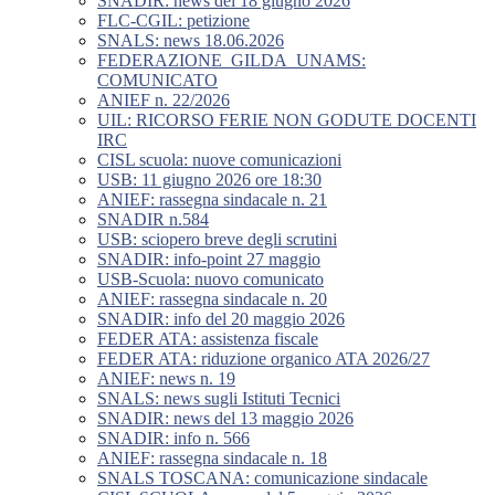
SNADIR: news del 18 giugno 2026
FLC-CGIL: petizione
SNALS: news 18.06.2026
FEDERAZIONE_GILDA_UNAMS:
COMUNICATO
ANIEF n. 22/2026
UIL: RICORSO FERIE NON GODUTE DOCENTI
IRC
CISL scuola: nuove comunicazioni
USB: 11 giugno 2026 ore 18:30
ANIEF: rassegna sindacale n. 21
SNADIR n.584
USB: sciopero breve degli scrutini
SNADIR: info-point 27 maggio
USB-Scuola: nuovo comunicato
ANIEF: rassegna sindacale n. 20
SNADIR: info del 20 maggio 2026
FEDER ATA: assistenza fiscale
FEDER ATA: riduzione organico ATA 2026/27
ANIEF: news n. 19
SNALS: news sugli Istituti Tecnici
SNADIR: news del 13 maggio 2026
SNADIR: info n. 566
ANIEF: rassegna sindacale n. 18
SNALS TOSCANA: comunicazione sindacale