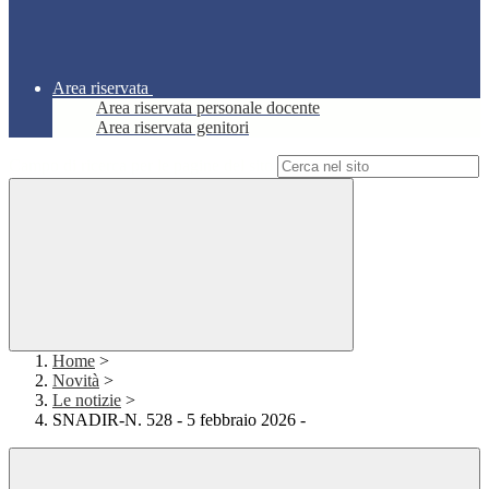
Area riservata
Area riservata personale docente
Area riservata genitori
Campo di ricerca per le pagine del sito
Home
>
Novità
>
Le notizie
>
SNADIR-N. 528 - 5 febbraio 2026 -