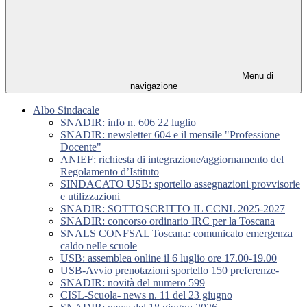
Menu di
navigazione
Albo Sindacale
SNADIR: info n. 606 22 luglio
SNADIR: newsletter 604 e il mensile "Professione
Docente"
ANIEF: richiesta di integrazione/aggiornamento del
Regolamento d’Istituto
SINDACATO USB: sportello assegnazioni provvisorie
e utilizzazioni
SNADIR: SOTTOSCRITTO IL CCNL 2025-2027
SNADIR: concorso ordinario IRC per la Toscana
SNALS CONFSAL Toscana: comunicato emergenza
caldo nelle scuole
USB: assemblea online il 6 luglio ore 17.00-19.00
USB-Avvio prenotazioni sportello 150 preferenze-
SNADIR: novità del numero 599
CISL-Scuola- news n. 11 del 23 giugno