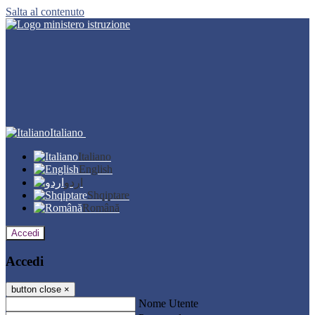
Salta al contenuto
Italiano
Italiano
English
اردو
Shqiptare
Română
Accedi
Accedi
button close
×
Nome Utente