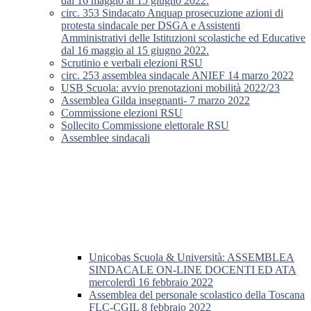
dal 16 maggio al 15 giugno 2022.
circ. 353 Sindacato Anquap prosecuzione azioni di
protesta sindacale per DSGA e Assistenti
Amministrativi delle Istituzioni scolastiche ed Educative
dal 16 maggio al 15 giugno 2022.
Scrutinio e verbali elezioni RSU
circ. 253 assemblea sindacale ANIEF 14 marzo 2022
USB Scuola: avvio prenotazioni mobilità 2022/23
Assemblea Gilda insegnanti- 7 marzo 2022
Commissione elezioni RSU
Sollecito Commissione elettorale RSU
Assemblee sindacali
Unicobas Scuola & Università: ASSEMBLEA
SINDACALE ON-LINE DOCENTI ED ATA
mercolerdì 16 febbraio 2022
Assemblea del personale scolastico della Toscana
FLC-CGIL 8 febbraio 2022