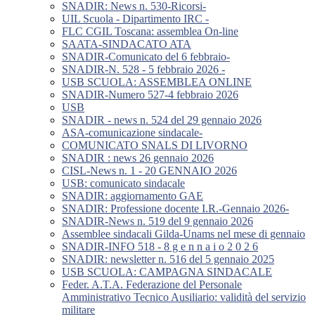
SNADIR: News n. 530-Ricorsi-
UIL Scuola - Dipartimento IRC -
FLC CGIL Toscana: assemblea On-line
SAATA-SINDACATO ATA
SNADIR-Comunicato del 6 febbraio-
SNADIR-N. 528 - 5 febbraio 2026 -
USB SCUOLA: ASSEMBLEA ONLINE
SNADIR-Numero 527-4 febbraio 2026
USB
SNADIR - news n. 524 del 29 gennaio 2026
ASA-comunicazione sindacale-
COMUNICATO SNALS DI LIVORNO
SNADIR : news 26 gennaio 2026
CISL-News n. 1 - 20 GENNAIO 2026
USB: comunicato sindacale
SNADIR: aggiornamento GAE
SNADIR: Professione docente I.R.-Gennaio 2026-
SNADIR-News n. 519 del 9 gennaio 2026
Assemblee sindacali Gilda-Unams nel mese di gennaio
SNADIR-INFO 518 - 8 g e n n a i o 2 0 2 6
SNADIR: newsletter n. 516 del 5 gennaio 2025
USB SCUOLA: CAMPAGNA SINDACALE
Feder. A.T.A. Federazione del Personale
Amministrativo Tecnico Ausiliario: validità del servizio
militare