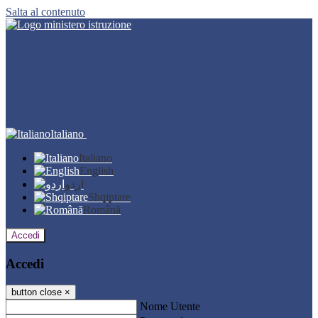
Salta al contenuto
Italiano
Italiano
English
اردو
Shqiptare
Română
Accedi
Accedi
button close
×
Nome Utente