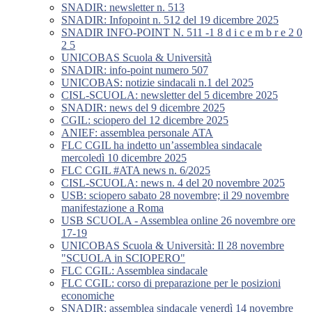
SNADIR: newsletter n. 513
SNADIR: Infopoint n. 512 del 19 dicembre 2025
SNADIR INFO-POINT N. 511 -1 8 d i c e m b r e 2 0
2 5
UNICOBAS Scuola & Università
SNADIR: info-point numero 507
UNICOBAS: notizie sindacali n.1 del 2025
CISL-SCUOLA: newsletter del 5 dicembre 2025
SNADIR: news del 9 dicembre 2025
CGIL: sciopero del 12 dicembre 2025
ANIEF: assemblea personale ATA
FLC CGIL ha indetto un’assemblea sindacale
mercoledì 10 dicembre 2025
FLC CGIL #ATA news n. 6/2025
CISL-SCUOLA: news n. 4 del 20 novembre 2025
USB: sciopero sabato 28 novembre; il 29 novembre
manifestazione a Roma
USB SCUOLA - Assemblea online 26 novembre ore
17-19
UNICOBAS Scuola & Università: Il 28 novembre
"SCUOLA in SCIOPERO"
FLC CGIL: Assemblea sindacale
FLC CGIL: corso di preparazione per le posizioni
economiche
SNADIR: assemblea sindacale venerdì 14 novembre