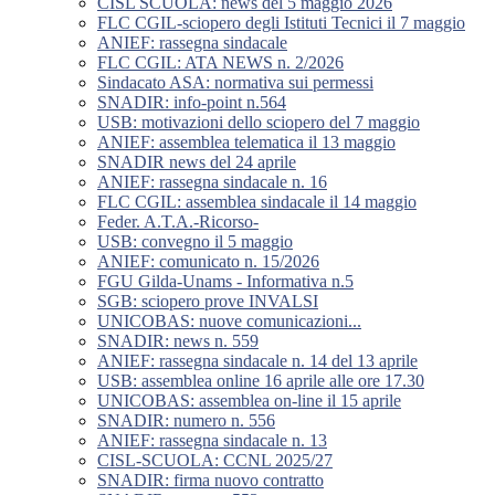
CISL SCUOLA: news del 5 maggio 2026
FLC CGIL-sciopero degli Istituti Tecnici il 7 maggio
ANIEF: rassegna sindacale
FLC CGIL: ATA NEWS n. 2/2026
Sindacato ASA: normativa sui permessi
SNADIR: info-point n.564
USB: motivazioni dello sciopero del 7 maggio
ANIEF: assemblea telematica il 13 maggio
SNADIR news del 24 aprile
ANIEF: rassegna sindacale n. 16
FLC CGIL: assemblea sindacale il 14 maggio
Feder. A.T.A.-Ricorso-
USB: convegno il 5 maggio
ANIEF: comunicato n. 15/2026
FGU Gilda-Unams - Informativa n.5
SGB: sciopero prove INVALSI
UNICOBAS: nuove comunicazioni...
SNADIR: news n. 559
ANIEF: rassegna sindacale n. 14 del 13 aprile
USB: assemblea online 16 aprile alle ore 17.30
UNICOBAS: assemblea on-line il 15 aprile
SNADIR: numero n. 556
ANIEF: rassegna sindacale n. 13
CISL-SCUOLA: CCNL 2025/27
SNADIR: firma nuovo contratto