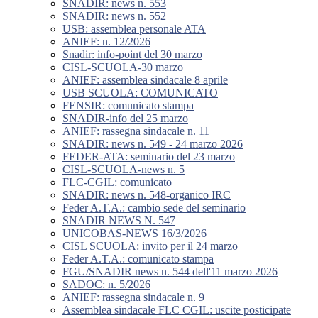
SNADIR: news n. 553
SNADIR: news n. 552
USB: assemblea personale ATA
ANIEF: n. 12/2026
Snadir: info-point del 30 marzo
CISL-SCUOLA-30 marzo
ANIEF: assemblea sindacale 8 aprile
USB SCUOLA: COMUNICATO
FENSIR: comunicato stampa
SNADIR-info del 25 marzo
ANIEF: rassegna sindacale n. 11
SNADIR: news n. 549 - 24 marzo 2026
FEDER-ATA: seminario del 23 marzo
CISL-SCUOLA-news n. 5
FLC-CGIL: comunicato
SNADIR: news n. 548-organico IRC
Feder A.T.A.: cambio sede del seminario
SNADIR NEWS N. 547
UNICOBAS-NEWS 16/3/2026
CISL SCUOLA: invito per il 24 marzo
Feder A.T.A.: comunicato stampa
FGU/SNADIR news n. 544 dell'11 marzo 2026
SADOC: n. 5/2026
ANIEF: rassegna sindacale n. 9
Assemblea sindacale FLC CGIL: uscite posticipate