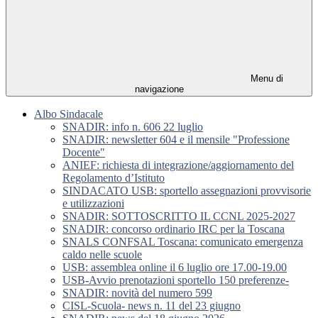
Menu di
navigazione
Albo Sindacale
SNADIR: info n. 606 22 luglio
SNADIR: newsletter 604 e il mensile "Professione
Docente"
ANIEF: richiesta di integrazione/aggiornamento del
Regolamento d’Istituto
SINDACATO USB: sportello assegnazioni provvisorie
e utilizzazioni
SNADIR: SOTTOSCRITTO IL CCNL 2025-2027
SNADIR: concorso ordinario IRC per la Toscana
SNALS CONFSAL Toscana: comunicato emergenza
caldo nelle scuole
USB: assemblea online il 6 luglio ore 17.00-19.00
USB-Avvio prenotazioni sportello 150 preferenze-
SNADIR: novità del numero 599
CISL-Scuola- news n. 11 del 23 giugno