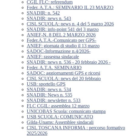
CGIL FLC: referendum
Feder. A.T.A.: SEMINARIO IL 23 MARZO
SNADIR: n. 542
SNADIR: news n. 543
CISL SCUOLA: news n. 4 del 5 marzo 2026
SNADIR: info-point 541 del 3 marzo
ANIEF-N. 8 DEL 2 MARZO 2026
Feder.A.T.A.-Comunicato per GPS-
ANIEF: giornata di studio il 13 marzo
SADOC-Informazione n.4/2026-
ANIEF: rassegna sindacale
SNADIR: news n. 536 - 20 febbraio 2026 -
Feder. A.T.A. SEMINARIO
SADOC: aggiornamenti GPS e ricorsi
CISL SCUOLA: news del 20 febbraio
USB: sportello GPS
SNADIR: news n. 534
SNADIR: News n. 535
SNADIR: newsletter n. 533
FLC CGIL: assemblea 12 marzo
UNICOBAS Scuola: comunicato stampa
USB SCUOLA: COMUNICATO
Gilda-Unams: Assemblee sindacali
CISL TOSCANA INFORMA : percorso formativo
2025/2026