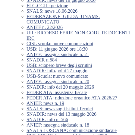
SNADIR: news del 18 giugno 2026
FLC-CGIL: petizione
SNALS: news 18.06.2026
FEDERAZIONE_GILDA_UNAMS:
COMUNICATO
ANIEF n. 22/2026
UIL: RICORSO FERIE NON GODUTE DOCENTI
IRC
CISL scuola: nuove comunicazioni
USB: 11 giugno 2026 ore 18:30
ANIEF: rassegna sindacale n. 21
SNADIR n.584
USB: sciopero breve degli scrutini
SNADIR: info-point 27 maggio
USB-Scuola: nuovo comunicato
ANIEF: rassegna sindacale n. 20
SNADIR: info del 20 maggio 2026
FEDER ATA: assistenza fiscale
FEDER ATA: riduzione organico ATA 2026/27
ANIEF: news n. 19
SNALS: news sugli Istituti Tecnici
SNADIR: news del 13 maggio 2026
SNADIR: info n. 566
ANIEF: rassegna sindacale n. 18
SNALS TOSCANA: comunicazione sindacale