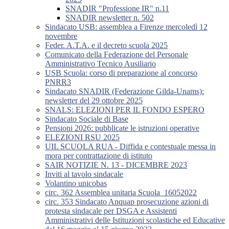
SNADIR "Professione IR" n.11
SNADIR newsletter n. 502
Sindacato USB: assemblea a Firenze mercoledì 12
novembre
Feder. A.T.A. e il decreto scuola 2025
Comunicato della Federazione del Personale
Amministrativo Tecnico Ausiliario
USB Scuola: corso di preparazione al concorso
PNRR3
Sindacato SNADIR (Federazione Gilda-Unams):
newsletter del 29 ottobre 2025
SNALS: ELEZIONI PER IL FONDO ESPERO
Sindacato Sociale di Base
Pensioni 2026: pubblicate le istruzioni operative
ELEZIONI RSU 2025
UIL SCUOLA RUA - Diffida e contestuale messa in
mora per contrattazione di istituto
SAIR NOTIZIE N. 13 - DICEMBRE 2023
Inviti al tavolo sindacale
Volantino unicobas
circ. 362 Assemblea unitaria Scuola_16052022
circ. 353 Sindacato Anquap prosecuzione azioni di
protesta sindacale per DSGA e Assistenti
Amministrativi delle Istituzioni scolastiche ed Educative