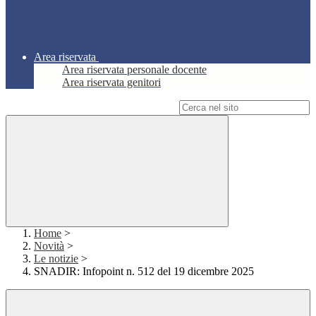
Area riservata
Area riservata personale docente
Area riservata genitori
Campo di ricerca per le pagine del sito
Home
>
Novità
>
Le notizie
>
SNADIR: Infopoint n. 512 del 19 dicembre 2025