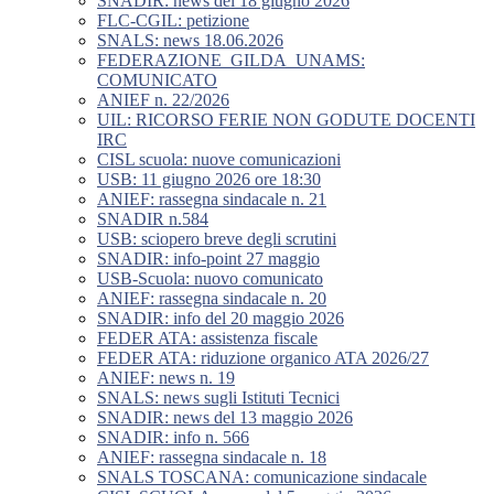
SNADIR: news del 18 giugno 2026
FLC-CGIL: petizione
SNALS: news 18.06.2026
FEDERAZIONE_GILDA_UNAMS:
COMUNICATO
ANIEF n. 22/2026
UIL: RICORSO FERIE NON GODUTE DOCENTI
IRC
CISL scuola: nuove comunicazioni
USB: 11 giugno 2026 ore 18:30
ANIEF: rassegna sindacale n. 21
SNADIR n.584
USB: sciopero breve degli scrutini
SNADIR: info-point 27 maggio
USB-Scuola: nuovo comunicato
ANIEF: rassegna sindacale n. 20
SNADIR: info del 20 maggio 2026
FEDER ATA: assistenza fiscale
FEDER ATA: riduzione organico ATA 2026/27
ANIEF: news n. 19
SNALS: news sugli Istituti Tecnici
SNADIR: news del 13 maggio 2026
SNADIR: info n. 566
ANIEF: rassegna sindacale n. 18
SNALS TOSCANA: comunicazione sindacale