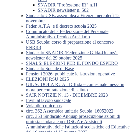
SNADIR "Professione IR" n.11
SNADIR newsletter n. 502
Sindacato USB: assemblea a Firenze mercoledì 12
novembre
Feder. A.T.A. e il decreto scuola 2025
Comunicato della Federazione del Personale
Amministrativo Tecnico Ausiliario
USB Scuola: corso di preparazione al concorso
PNRR3
Sindacato SNADIR (Federazione Gilda-Unams):
newsletter del 29 ottobre 2025
SNALS: ELEZIONI PER IL FONDO ESPERO
Sindacato Sociale di Base
Pensioni 2026: pubblicate le istruzioni operative
ELEZIONI RSU 2025
UIL SCUOLA RUA - Diffida e contestuale messa in
mora per contrattazione di istituto
SAIR NOTIZIE N. 13 - DICEMBRE 2023
Inviti al tavolo sindacale
Volantino unicobas
circ. 362 Assemblea unitaria Scuola_16052022
circ. 353 Sindacato Anquap prosecuzione azioni di
protesta sindacale per DSGA e Assistenti
Amministrativi delle Istituzioni scolastiche ed Educative