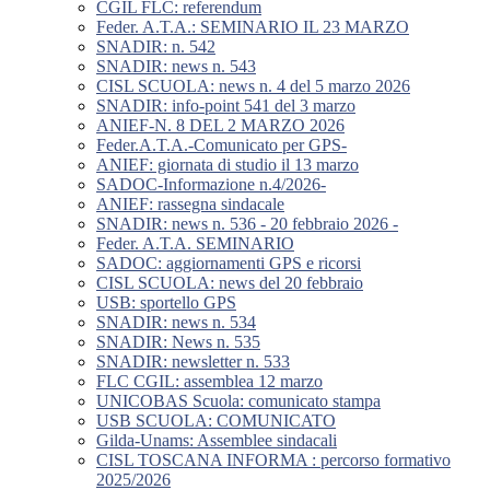
CGIL FLC: referendum
Feder. A.T.A.: SEMINARIO IL 23 MARZO
SNADIR: n. 542
SNADIR: news n. 543
CISL SCUOLA: news n. 4 del 5 marzo 2026
SNADIR: info-point 541 del 3 marzo
ANIEF-N. 8 DEL 2 MARZO 2026
Feder.A.T.A.-Comunicato per GPS-
ANIEF: giornata di studio il 13 marzo
SADOC-Informazione n.4/2026-
ANIEF: rassegna sindacale
SNADIR: news n. 536 - 20 febbraio 2026 -
Feder. A.T.A. SEMINARIO
SADOC: aggiornamenti GPS e ricorsi
CISL SCUOLA: news del 20 febbraio
USB: sportello GPS
SNADIR: news n. 534
SNADIR: News n. 535
SNADIR: newsletter n. 533
FLC CGIL: assemblea 12 marzo
UNICOBAS Scuola: comunicato stampa
USB SCUOLA: COMUNICATO
Gilda-Unams: Assemblee sindacali
CISL TOSCANA INFORMA : percorso formativo
2025/2026