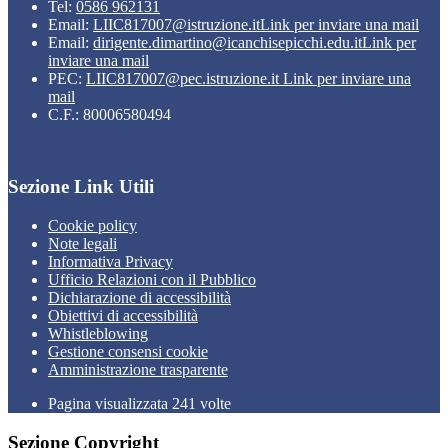
Tel:
0586 962131
Email:
LIIC817007@istruzione.it
Link per inviare una mail
Email:
dirigente.dimartino@icanchisepicchi.edu.it
Link per
inviare una mail
PEC:
LIIC817007@pec.istruzione.it
Link per inviare una
mail
C.F.: 80006580494
Sezione Link Utili
Cookie policy
Note legali
Informativa Privacy
Ufficio Relazioni con il Pubblico
Dichiarazione di accessibilità
Obiettivi di accessibilità
Whistleblowing
Gestione consensi cookie
Amministrazione trasparente
Pagina visualizzata
241
volte
Sezione Copyright