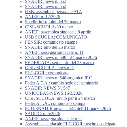
SNADIR: news n. 553
SNADIR: news n. 552
USB: assemblea personale ATA
ANIEF: n. 12/2026
Snadir: info-point del 30 marzo
CISL-SCUOLA-30 marzo
ANIEF: assemblea sindacale 8 aprile
USB SCUOLA: COMUNICATO
FENSIR: comunicato stampa
SNADIR-info del 25 marzo
ANIEF: rassegna sindacale n. 11
SNADIR: news n. 549 - 24 marzo 2026
FEDER-ATA: seminario del 23 marzo
CISL-SCUOLA-news n. 5
FLC-CGIL: comunicato
SNADIR: news n. 548-organico IRC
Feder A.T.A.: cambio sede del seminario
SNADIR NEWS N. 547
UNICOBAS-NEWS 16/3/2026
CISL SCUOLA: invito per il 24 marzo
Feder A.T.A.: comunicato stampa
FGU/SNADIR news n. 544 dell'11 marzo 2026
SADOC: n. 5/2026
ANIEF: rassegna sindacale n. 9
Assemblea sindacale FLC CGIL: uscite posticipate