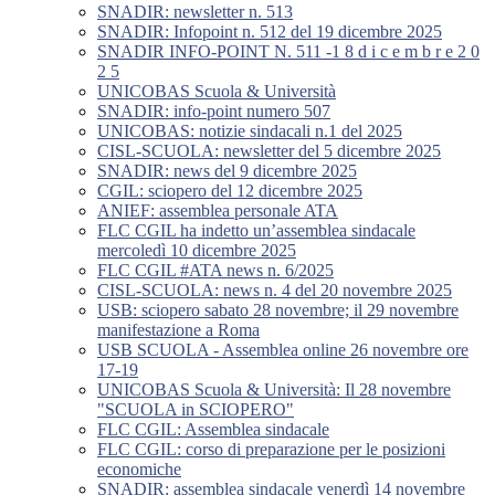
SNADIR: newsletter n. 513
SNADIR: Infopoint n. 512 del 19 dicembre 2025
SNADIR INFO-POINT N. 511 -1 8 d i c e m b r e 2 0
2 5
UNICOBAS Scuola & Università
SNADIR: info-point numero 507
UNICOBAS: notizie sindacali n.1 del 2025
CISL-SCUOLA: newsletter del 5 dicembre 2025
SNADIR: news del 9 dicembre 2025
CGIL: sciopero del 12 dicembre 2025
ANIEF: assemblea personale ATA
FLC CGIL ha indetto un’assemblea sindacale
mercoledì 10 dicembre 2025
FLC CGIL #ATA news n. 6/2025
CISL-SCUOLA: news n. 4 del 20 novembre 2025
USB: sciopero sabato 28 novembre; il 29 novembre
manifestazione a Roma
USB SCUOLA - Assemblea online 26 novembre ore
17-19
UNICOBAS Scuola & Università: Il 28 novembre
"SCUOLA in SCIOPERO"
FLC CGIL: Assemblea sindacale
FLC CGIL: corso di preparazione per le posizioni
economiche
SNADIR: assemblea sindacale venerdì 14 novembre