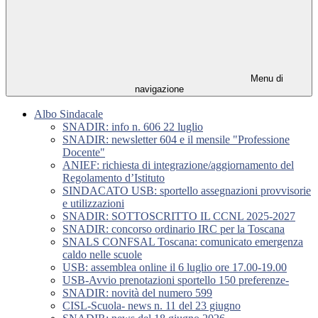
Menu di
navigazione
Albo Sindacale
SNADIR: info n. 606 22 luglio
SNADIR: newsletter 604 e il mensile "Professione
Docente"
ANIEF: richiesta di integrazione/aggiornamento del
Regolamento d’Istituto
SINDACATO USB: sportello assegnazioni provvisorie
e utilizzazioni
SNADIR: SOTTOSCRITTO IL CCNL 2025-2027
SNADIR: concorso ordinario IRC per la Toscana
SNALS CONFSAL Toscana: comunicato emergenza
caldo nelle scuole
USB: assemblea online il 6 luglio ore 17.00-19.00
USB-Avvio prenotazioni sportello 150 preferenze-
SNADIR: novità del numero 599
CISL-Scuola- news n. 11 del 23 giugno