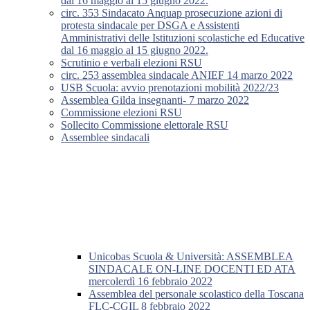
dal 16 maggio al 15 giugno 2022.
circ. 353 Sindacato Anquap prosecuzione azioni di
protesta sindacale per DSGA e Assistenti
Amministrativi delle Istituzioni scolastiche ed Educative
dal 16 maggio al 15 giugno 2022.
Scrutinio e verbali elezioni RSU
circ. 253 assemblea sindacale ANIEF 14 marzo 2022
USB Scuola: avvio prenotazioni mobilità 2022/23
Assemblea Gilda insegnanti- 7 marzo 2022
Commissione elezioni RSU
Sollecito Commissione elettorale RSU
Assemblee sindacali
Unicobas Scuola & Università: ASSEMBLEA
SINDACALE ON-LINE DOCENTI ED ATA
mercolerdì 16 febbraio 2022
Assemblea del personale scolastico della Toscana
FLC-CGIL 8 febbraio 2022