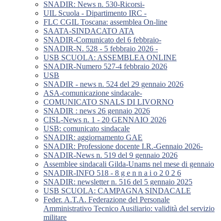
SNADIR: News n. 530-Ricorsi-
UIL Scuola - Dipartimento IRC -
FLC CGIL Toscana: assemblea On-line
SAATA-SINDACATO ATA
SNADIR-Comunicato del 6 febbraio-
SNADIR-N. 528 - 5 febbraio 2026 -
USB SCUOLA: ASSEMBLEA ONLINE
SNADIR-Numero 527-4 febbraio 2026
USB
SNADIR - news n. 524 del 29 gennaio 2026
ASA-comunicazione sindacale-
COMUNICATO SNALS DI LIVORNO
SNADIR : news 26 gennaio 2026
CISL-News n. 1 - 20 GENNAIO 2026
USB: comunicato sindacale
SNADIR: aggiornamento GAE
SNADIR: Professione docente I.R.-Gennaio 2026-
SNADIR-News n. 519 del 9 gennaio 2026
Assemblee sindacali Gilda-Unams nel mese di gennaio
SNADIR-INFO 518 - 8 g e n n a i o 2 0 2 6
SNADIR: newsletter n. 516 del 5 gennaio 2025
USB SCUOLA: CAMPAGNA SINDACALE
Feder. A.T.A. Federazione del Personale
Amministrativo Tecnico Ausiliario: validità del servizio
militare