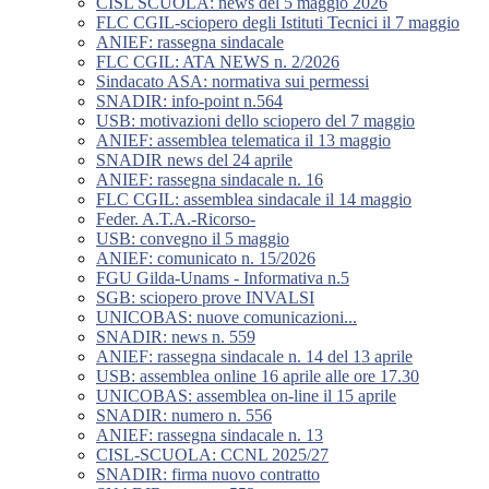
CISL SCUOLA: news del 5 maggio 2026
FLC CGIL-sciopero degli Istituti Tecnici il 7 maggio
ANIEF: rassegna sindacale
FLC CGIL: ATA NEWS n. 2/2026
Sindacato ASA: normativa sui permessi
SNADIR: info-point n.564
USB: motivazioni dello sciopero del 7 maggio
ANIEF: assemblea telematica il 13 maggio
SNADIR news del 24 aprile
ANIEF: rassegna sindacale n. 16
FLC CGIL: assemblea sindacale il 14 maggio
Feder. A.T.A.-Ricorso-
USB: convegno il 5 maggio
ANIEF: comunicato n. 15/2026
FGU Gilda-Unams - Informativa n.5
SGB: sciopero prove INVALSI
UNICOBAS: nuove comunicazioni...
SNADIR: news n. 559
ANIEF: rassegna sindacale n. 14 del 13 aprile
USB: assemblea online 16 aprile alle ore 17.30
UNICOBAS: assemblea on-line il 15 aprile
SNADIR: numero n. 556
ANIEF: rassegna sindacale n. 13
CISL-SCUOLA: CCNL 2025/27
SNADIR: firma nuovo contratto