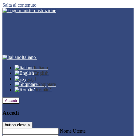
Salta al contenuto
Italiano
Italiano
English
اردو
Shqiptare
Română
Accedi
Accedi
button close
×
Nome Utente