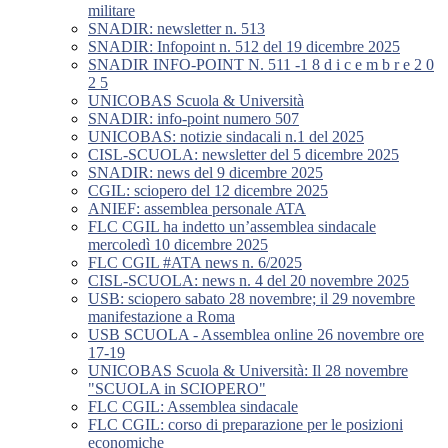
militare
SNADIR: newsletter n. 513
SNADIR: Infopoint n. 512 del 19 dicembre 2025
SNADIR INFO-POINT N. 511 -1 8 d i c e m b r e 2 0
2 5
UNICOBAS Scuola & Università
SNADIR: info-point numero 507
UNICOBAS: notizie sindacali n.1 del 2025
CISL-SCUOLA: newsletter del 5 dicembre 2025
SNADIR: news del 9 dicembre 2025
CGIL: sciopero del 12 dicembre 2025
ANIEF: assemblea personale ATA
FLC CGIL ha indetto un’assemblea sindacale
mercoledì 10 dicembre 2025
FLC CGIL #ATA news n. 6/2025
CISL-SCUOLA: news n. 4 del 20 novembre 2025
USB: sciopero sabato 28 novembre; il 29 novembre
manifestazione a Roma
USB SCUOLA - Assemblea online 26 novembre ore
17-19
UNICOBAS Scuola & Università: Il 28 novembre
"SCUOLA in SCIOPERO"
FLC CGIL: Assemblea sindacale
FLC CGIL: corso di preparazione per le posizioni
economiche