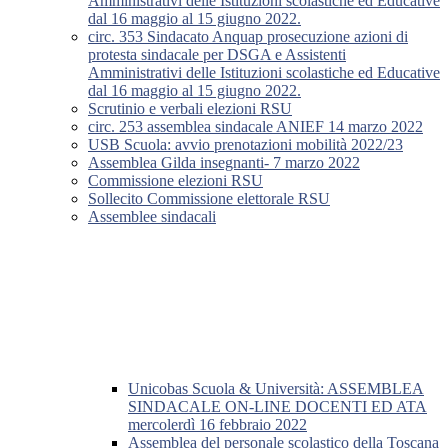
Amministrativi delle Istituzioni scolastiche ed Educative
dal 16 maggio al 15 giugno 2022.
circ. 353 Sindacato Anquap prosecuzione azioni di
protesta sindacale per DSGA e Assistenti
Amministrativi delle Istituzioni scolastiche ed Educative
dal 16 maggio al 15 giugno 2022.
Scrutinio e verbali elezioni RSU
circ. 253 assemblea sindacale ANIEF 14 marzo 2022
USB Scuola: avvio prenotazioni mobilità 2022/23
Assemblea Gilda insegnanti- 7 marzo 2022
Commissione elezioni RSU
Sollecito Commissione elettorale RSU
Assemblee sindacali
Unicobas Scuola & Università: ASSEMBLEA
SINDACALE ON-LINE DOCENTI ED ATA
mercolerdì 16 febbraio 2022
Assemblea del personale scolastico della Toscana