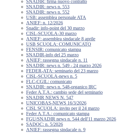
SNADIR: firma nuovo contratto
SNADIR: news n. 553
SNADIR: news n. 552
USB: assemblea personale ATA
ANIEF: n. 12/2026
Snadir: info-point del 30 marzo
CISL-SCUOLA-30 marzo
ANIEF: assemblea sindacale 8 aprile
USB SCUOLA: COMUNICATO
FENSIR: comunicato stampa
SNADIR-info del 25 marzo
ANIEF: rassegna sindacale n. 11
SNADIR: news n. 549 - 24 marzo 2026
FEDER-ATA: seminario del 23 marzo
CISL-SCUOLA-news n. 5
FLC-CGIL: comunicato
SNADIR: news n. 548-organico IRC
Feder A.T.A.: cambio sede del seminario
SNADIR NEWS N. 547
UNICOBAS-NEWS 16/3/2026
CISL SCUOLA: invito per il 24 marzo
Feder A.T.A.: comunicato stampa
FGU/SNADIR news n. 544 dell'11 marzo 2026
SADOC: n. 5/2026
ANIEF: rassegna sindacale n. 9