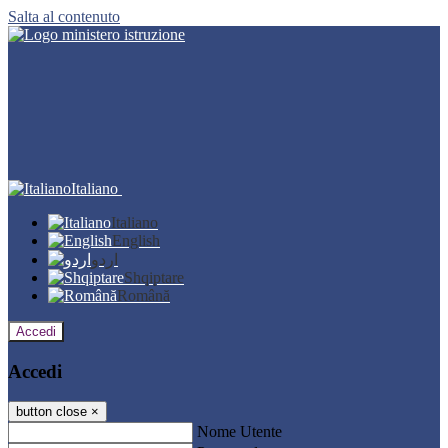
Salta al contenuto
Italiano
Italiano
English
اردو
Shqiptare
Română
Accedi
Accedi
button close
×
Nome Utente