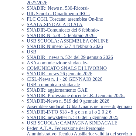
2025/2026
SNADIR: News n. 530-Ricorsi-
UIL Scuola - Dipartimento IRC -
FLC CGIL Toscana: assemblea On-line
SAATA-SINDACATO ATA
SNADIR-Comunicato del 6 febbraio-
SNADIR-N. 528 - 5 febbraio 2026 -
USB SCUOLA: ASSEMBLEA ONLINE
SNADIR-Numero 527-4 febbraio 2026
USB
SNADIR - news n. 524 del 29 gennaio 2026
ASA-comunicazione sindacale-
COMUNICATO SNALS DI LIVORNO
SNADIR : news 26 gennaio 2026
CISL-News n. 1 - 20 GENNAIO 2026
USB: comunicato sindacale
SNADIR: aggiornamento GAE
SNADIR: Professione docente I.R.-Gennaio 2026-
SNADIR-News n. 519 del 9 gennaio 2026
Assemblee sindacali Gilda-Unams nel mese di gennaio
SNADIR-INFO 518 - 8 g e n n a i o 2 0 2 6
SNADIR: newsletter n. 516 del 5 gennaio 2025
USB SCUOLA: CAMPAGNA SINDACALE
Feder. A.T.A. Federazione del Personale
Amministrativo Tecnico Ausiliario: validità del servizio