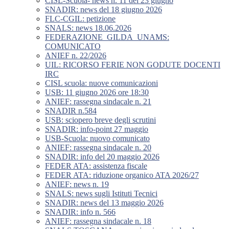
CISL-Scuola- news n. 11 del 23 giugno
SNADIR: news del 18 giugno 2026
FLC-CGIL: petizione
SNALS: news 18.06.2026
FEDERAZIONE_GILDA_UNAMS:
COMUNICATO
ANIEF n. 22/2026
UIL: RICORSO FERIE NON GODUTE DOCENTI
IRC
CISL scuola: nuove comunicazioni
USB: 11 giugno 2026 ore 18:30
ANIEF: rassegna sindacale n. 21
SNADIR n.584
USB: sciopero breve degli scrutini
SNADIR: info-point 27 maggio
USB-Scuola: nuovo comunicato
ANIEF: rassegna sindacale n. 20
SNADIR: info del 20 maggio 2026
FEDER ATA: assistenza fiscale
FEDER ATA: riduzione organico ATA 2026/27
ANIEF: news n. 19
SNALS: news sugli Istituti Tecnici
SNADIR: news del 13 maggio 2026
SNADIR: info n. 566
ANIEF: rassegna sindacale n. 18