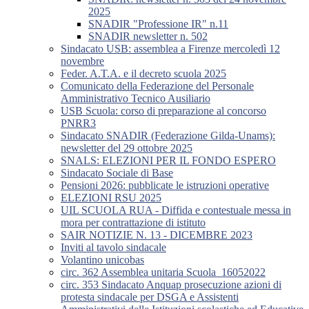
2025
SNADIR "Professione IR" n.11
SNADIR newsletter n. 502
Sindacato USB: assemblea a Firenze mercoledì 12
novembre
Feder. A.T.A. e il decreto scuola 2025
Comunicato della Federazione del Personale
Amministrativo Tecnico Ausiliario
USB Scuola: corso di preparazione al concorso
PNRR3
Sindacato SNADIR (Federazione Gilda-Unams):
newsletter del 29 ottobre 2025
SNALS: ELEZIONI PER IL FONDO ESPERO
Sindacato Sociale di Base
Pensioni 2026: pubblicate le istruzioni operative
ELEZIONI RSU 2025
UIL SCUOLA RUA - Diffida e contestuale messa in
mora per contrattazione di istituto
SAIR NOTIZIE N. 13 - DICEMBRE 2023
Inviti al tavolo sindacale
Volantino unicobas
circ. 362 Assemblea unitaria Scuola_16052022
circ. 353 Sindacato Anquap prosecuzione azioni di
protesta sindacale per DSGA e Assistenti