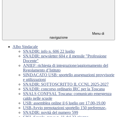
Menu di
navigazione
Albo Sindacale
SNADIR: info n. 606 22 luglio
SNADIR: newsletter 604 e il mensile "Professione
Docente"
ANIEF: richiesta di integrazione/aggiornamento del
Regolamento d’Istituto
SINDACATO USB: sportello assegnazioni provvisorie
e utilizzazioni
SNADIR: SOTTOSCRITTO IL CCNL 2025-2027
SNADIR: concorso ordinario IRC per la Toscana
SNALS CONFSAL Toscana: comunicato emergenza
caldo nelle scuole
USB: assemblea online il 6 luglio ore 17.00-19.00
USB-Avvio prenotazioni sportello 150 preferenze-
SNADIR: novità del numero 599