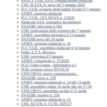
SNALS TOSCANA: comunicazione sindacale
CISL SCUOLA: news del 5 maggio 2026
FLC CGIL-sciopero degli Istituti Tecnici il 7 maggio
ANIEF: rassegna sindacale
FLC CGIL: ATA NEWS n. 2/2026
Sindacato ASA: normativa sui permessi
SNADIR: info-point n.564
USB: motivazioni dello sciopero del 7 maggio
ANIEF: assemblea telematica il 13 maggio
SNADIR news del 24 aprile
ANIEF: rassegna sindacale n. 16
FLC CGIL: assemblea sindacale il 14 maggio
Feder. A.T.A.-Ricorso-
USB: convegno il 5 maggio
ANIEF: comunicato n. 15/2026
FGU Gilda-Unams - Informativa n.5
SGB: sciopero prove INVALSI
UNICOBAS: nuove comunicazioni...
SNADIR: news n. 559
ANIEF: rassegna sindacale n. 14 del 13 aprile
USB: assemblea online 16 aprile alle ore 17.30
UNICOBAS: assemblea on-line il 15 aprile
SNADIR: numero n. 556
ANIEF: rassegna sindacale n. 13
CISL-SCUOLA: CCNL 2025/27