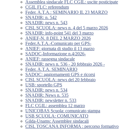
Assemblea sindacale FLC CGIL: uscite posticipate
CGIL FLC: referendum
Feder. A.T.A.: SEMINARIO IL 23 MARZO
SNADIR: n. 542
SNADIR: news n. 543
CISL SCUOLA: news n. 4 del 5 marzo 2026
SNADIR: info-point 541 del 3 marzo
ANIEF-N. 8 DEL 2 MARZO 2026
Feder.A.T.A.-Comunicato per GPS-
ANIEF: giornata di studio il 13 marzo
SADOC-Informazione n.4/2026-
ANIEF: rassegna sindacale
SNADIR: news n. 536 - 20 febbraio 2026 -
Feder. A.T.A. SEMINARIO
SADOC: aggiornamenti GPS e ricorsi
CISL SCUOLA: news del 20 febbraio
USB: sportello GPS
SNADIR: news n. 534
SNADIR: News n. 535
SNADIR: newsletter n. 533
FLC CGIL: assemblea 12 marzo
UNICOBAS Scuola: comunicato stampa
USB SCUOLA: COMUNICATO
Gilda-Unams: Assemblee sindacali
CISL TOSCANA INFORMA : percorso formativo