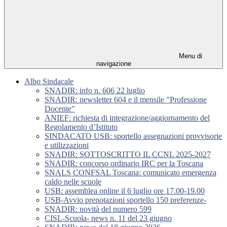
Menu di
navigazione
Albo Sindacale
SNADIR: info n. 606 22 luglio
SNADIR: newsletter 604 e il mensile "Professione
Docente"
ANIEF: richiesta di integrazione/aggiornamento del
Regolamento d’Istituto
SINDACATO USB: sportello assegnazioni provvisorie
e utilizzazioni
SNADIR: SOTTOSCRITTO IL CCNL 2025-2027
SNADIR: concorso ordinario IRC per la Toscana
SNALS CONFSAL Toscana: comunicato emergenza
caldo nelle scuole
USB: assemblea online il 6 luglio ore 17.00-19.00
USB-Avvio prenotazioni sportello 150 preferenze-
SNADIR: novità del numero 599
CISL-Scuola- news n. 11 del 23 giugno