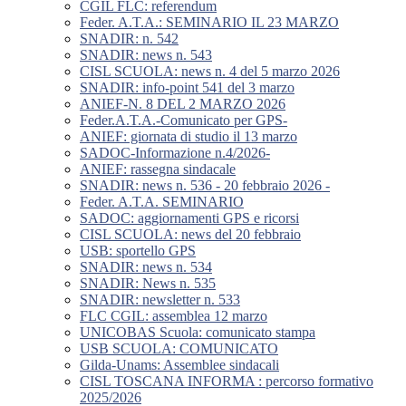
CGIL FLC: referendum
Feder. A.T.A.: SEMINARIO IL 23 MARZO
SNADIR: n. 542
SNADIR: news n. 543
CISL SCUOLA: news n. 4 del 5 marzo 2026
SNADIR: info-point 541 del 3 marzo
ANIEF-N. 8 DEL 2 MARZO 2026
Feder.A.T.A.-Comunicato per GPS-
ANIEF: giornata di studio il 13 marzo
SADOC-Informazione n.4/2026-
ANIEF: rassegna sindacale
SNADIR: news n. 536 - 20 febbraio 2026 -
Feder. A.T.A. SEMINARIO
SADOC: aggiornamenti GPS e ricorsi
CISL SCUOLA: news del 20 febbraio
USB: sportello GPS
SNADIR: news n. 534
SNADIR: News n. 535
SNADIR: newsletter n. 533
FLC CGIL: assemblea 12 marzo
UNICOBAS Scuola: comunicato stampa
USB SCUOLA: COMUNICATO
Gilda-Unams: Assemblee sindacali
CISL TOSCANA INFORMA : percorso formativo
2025/2026