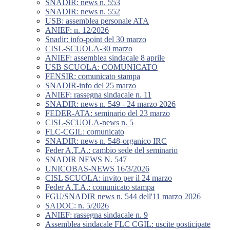
SNADIR: news n. 553
SNADIR: news n. 552
USB: assemblea personale ATA
ANIEF: n. 12/2026
Snadir: info-point del 30 marzo
CISL-SCUOLA-30 marzo
ANIEF: assemblea sindacale 8 aprile
USB SCUOLA: COMUNICATO
FENSIR: comunicato stampa
SNADIR-info del 25 marzo
ANIEF: rassegna sindacale n. 11
SNADIR: news n. 549 - 24 marzo 2026
FEDER-ATA: seminario del 23 marzo
CISL-SCUOLA-news n. 5
FLC-CGIL: comunicato
SNADIR: news n. 548-organico IRC
Feder A.T.A.: cambio sede del seminario
SNADIR NEWS N. 547
UNICOBAS-NEWS 16/3/2026
CISL SCUOLA: invito per il 24 marzo
Feder A.T.A.: comunicato stampa
FGU/SNADIR news n. 544 dell'11 marzo 2026
SADOC: n. 5/2026
ANIEF: rassegna sindacale n. 9
Assemblea sindacale FLC CGIL: uscite posticipate