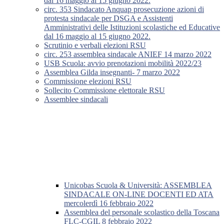
dal 16 maggio al 15 giugno 2022.
circ. 353 Sindacato Anquap prosecuzione azioni di
protesta sindacale per DSGA e Assistenti
Amministrativi delle Istituzioni scolastiche ed Educative
dal 16 maggio al 15 giugno 2022.
Scrutinio e verbali elezioni RSU
circ. 253 assemblea sindacale ANIEF 14 marzo 2022
USB Scuola: avvio prenotazioni mobilità 2022/23
Assemblea Gilda insegnanti- 7 marzo 2022
Commissione elezioni RSU
Sollecito Commissione elettorale RSU
Assemblee sindacali
Unicobas Scuola & Università: ASSEMBLEA
SINDACALE ON-LINE DOCENTI ED ATA
mercolerdì 16 febbraio 2022
Assemblea del personale scolastico della Toscana
FLC-CGIL 8 febbraio 2022