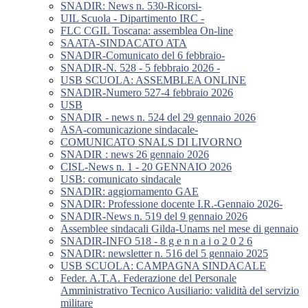
SNADIR: News n. 530-Ricorsi-
UIL Scuola - Dipartimento IRC -
FLC CGIL Toscana: assemblea On-line
SAATA-SINDACATO ATA
SNADIR-Comunicato del 6 febbraio-
SNADIR-N. 528 - 5 febbraio 2026 -
USB SCUOLA: ASSEMBLEA ONLINE
SNADIR-Numero 527-4 febbraio 2026
USB
SNADIR - news n. 524 del 29 gennaio 2026
ASA-comunicazione sindacale-
COMUNICATO SNALS DI LIVORNO
SNADIR : news 26 gennaio 2026
CISL-News n. 1 - 20 GENNAIO 2026
USB: comunicato sindacale
SNADIR: aggiornamento GAE
SNADIR: Professione docente I.R.-Gennaio 2026-
SNADIR-News n. 519 del 9 gennaio 2026
Assemblee sindacali Gilda-Unams nel mese di gennaio
SNADIR-INFO 518 - 8 g e n n a i o 2 0 2 6
SNADIR: newsletter n. 516 del 5 gennaio 2025
USB SCUOLA: CAMPAGNA SINDACALE
Feder. A.T.A. Federazione del Personale
Amministrativo Tecnico Ausiliario: validità del servizio
militare