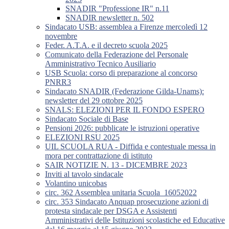
SNADIR "Professione IR" n.11
SNADIR newsletter n. 502
Sindacato USB: assemblea a Firenze mercoledì 12
novembre
Feder. A.T.A. e il decreto scuola 2025
Comunicato della Federazione del Personale
Amministrativo Tecnico Ausiliario
USB Scuola: corso di preparazione al concorso
PNRR3
Sindacato SNADIR (Federazione Gilda-Unams):
newsletter del 29 ottobre 2025
SNALS: ELEZIONI PER IL FONDO ESPERO
Sindacato Sociale di Base
Pensioni 2026: pubblicate le istruzioni operative
ELEZIONI RSU 2025
UIL SCUOLA RUA - Diffida e contestuale messa in
mora per contrattazione di istituto
SAIR NOTIZIE N. 13 - DICEMBRE 2023
Inviti al tavolo sindacale
Volantino unicobas
circ. 362 Assemblea unitaria Scuola_16052022
circ. 353 Sindacato Anquap prosecuzione azioni di
protesta sindacale per DSGA e Assistenti
Amministrativi delle Istituzioni scolastiche ed Educative