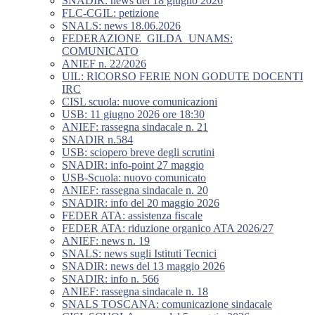
SNADIR: news del 18 giugno 2026
FLC-CGIL: petizione
SNALS: news 18.06.2026
FEDERAZIONE_GILDA_UNAMS:
COMUNICATO
ANIEF n. 22/2026
UIL: RICORSO FERIE NON GODUTE DOCENTI
IRC
CISL scuola: nuove comunicazioni
USB: 11 giugno 2026 ore 18:30
ANIEF: rassegna sindacale n. 21
SNADIR n.584
USB: sciopero breve degli scrutini
SNADIR: info-point 27 maggio
USB-Scuola: nuovo comunicato
ANIEF: rassegna sindacale n. 20
SNADIR: info del 20 maggio 2026
FEDER ATA: assistenza fiscale
FEDER ATA: riduzione organico ATA 2026/27
ANIEF: news n. 19
SNALS: news sugli Istituti Tecnici
SNADIR: news del 13 maggio 2026
SNADIR: info n. 566
ANIEF: rassegna sindacale n. 18
SNALS TOSCANA: comunicazione sindacale