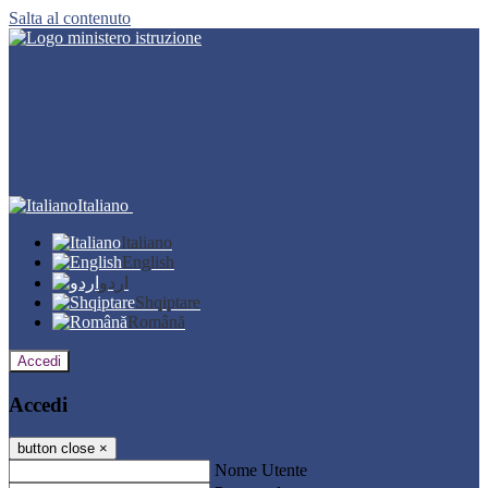
Salta al contenuto
Italiano
Italiano
English
اردو
Shqiptare
Română
Accedi
Accedi
button close
×
Nome Utente