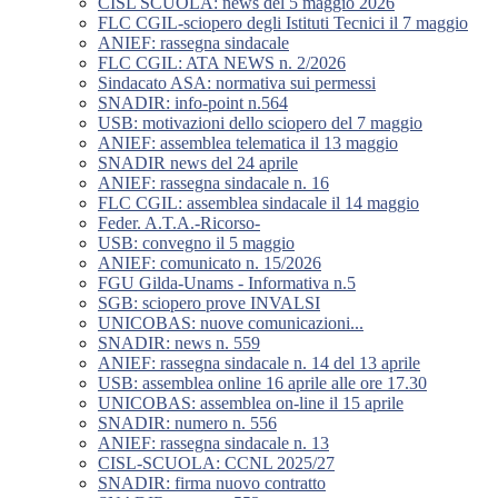
CISL SCUOLA: news del 5 maggio 2026
FLC CGIL-sciopero degli Istituti Tecnici il 7 maggio
ANIEF: rassegna sindacale
FLC CGIL: ATA NEWS n. 2/2026
Sindacato ASA: normativa sui permessi
SNADIR: info-point n.564
USB: motivazioni dello sciopero del 7 maggio
ANIEF: assemblea telematica il 13 maggio
SNADIR news del 24 aprile
ANIEF: rassegna sindacale n. 16
FLC CGIL: assemblea sindacale il 14 maggio
Feder. A.T.A.-Ricorso-
USB: convegno il 5 maggio
ANIEF: comunicato n. 15/2026
FGU Gilda-Unams - Informativa n.5
SGB: sciopero prove INVALSI
UNICOBAS: nuove comunicazioni...
SNADIR: news n. 559
ANIEF: rassegna sindacale n. 14 del 13 aprile
USB: assemblea online 16 aprile alle ore 17.30
UNICOBAS: assemblea on-line il 15 aprile
SNADIR: numero n. 556
ANIEF: rassegna sindacale n. 13
CISL-SCUOLA: CCNL 2025/27
SNADIR: firma nuovo contratto