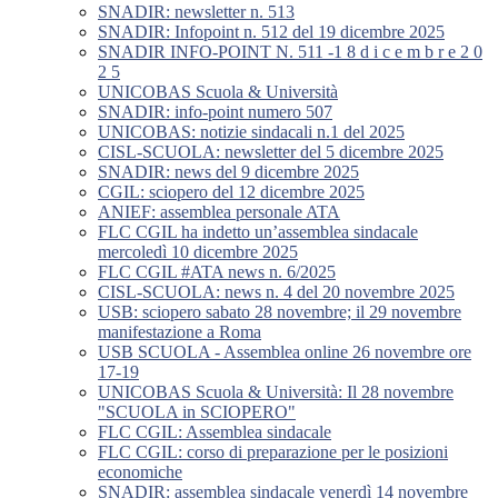
SNADIR: newsletter n. 513
SNADIR: Infopoint n. 512 del 19 dicembre 2025
SNADIR INFO-POINT N. 511 -1 8 d i c e m b r e 2 0
2 5
UNICOBAS Scuola & Università
SNADIR: info-point numero 507
UNICOBAS: notizie sindacali n.1 del 2025
CISL-SCUOLA: newsletter del 5 dicembre 2025
SNADIR: news del 9 dicembre 2025
CGIL: sciopero del 12 dicembre 2025
ANIEF: assemblea personale ATA
FLC CGIL ha indetto un’assemblea sindacale
mercoledì 10 dicembre 2025
FLC CGIL #ATA news n. 6/2025
CISL-SCUOLA: news n. 4 del 20 novembre 2025
USB: sciopero sabato 28 novembre; il 29 novembre
manifestazione a Roma
USB SCUOLA - Assemblea online 26 novembre ore
17-19
UNICOBAS Scuola & Università: Il 28 novembre
"SCUOLA in SCIOPERO"
FLC CGIL: Assemblea sindacale
FLC CGIL: corso di preparazione per le posizioni
economiche
SNADIR: assemblea sindacale venerdì 14 novembre