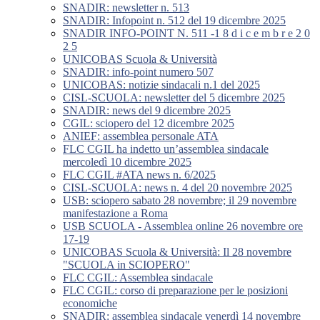
SNADIR: newsletter n. 513
SNADIR: Infopoint n. 512 del 19 dicembre 2025
SNADIR INFO-POINT N. 511 -1 8 d i c e m b r e 2 0
2 5
UNICOBAS Scuola & Università
SNADIR: info-point numero 507
UNICOBAS: notizie sindacali n.1 del 2025
CISL-SCUOLA: newsletter del 5 dicembre 2025
SNADIR: news del 9 dicembre 2025
CGIL: sciopero del 12 dicembre 2025
ANIEF: assemblea personale ATA
FLC CGIL ha indetto un’assemblea sindacale
mercoledì 10 dicembre 2025
FLC CGIL #ATA news n. 6/2025
CISL-SCUOLA: news n. 4 del 20 novembre 2025
USB: sciopero sabato 28 novembre; il 29 novembre
manifestazione a Roma
USB SCUOLA - Assemblea online 26 novembre ore
17-19
UNICOBAS Scuola & Università: Il 28 novembre
"SCUOLA in SCIOPERO"
FLC CGIL: Assemblea sindacale
FLC CGIL: corso di preparazione per le posizioni
economiche
SNADIR: assemblea sindacale venerdì 14 novembre