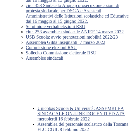
dal 16 maggio al 15 giugno 2022.
circ. 353 Sindacato Anquap prosecuzione azioni di
protesta sindacale per DSGA e Assistenti
Amministrativi delle Istituzioni scolastiche ed Educative
dal 16 maggio al 15 giugno 2022.
Scrutinio e verbali elezioni RSU
circ. 253 assemblea sindacale ANIEF 14 marzo 2022
USB Scuola: avvio prenotazioni mobilità 2022/23
Assemblea Gilda insegnanti- 7 marzo 2022
Commissione elezioni RSU
Sollecito Commissione elettorale RSU
Assemblee sindacali
Unicobas Scuola & Università: ASSEMBLEA
SINDACALE ON-LINE DOCENTI ED ATA
mercolerdì 16 febbraio 2022
Assemblea del personale scolastico della Toscana
FLC-CGIL 8 febbraio 2022