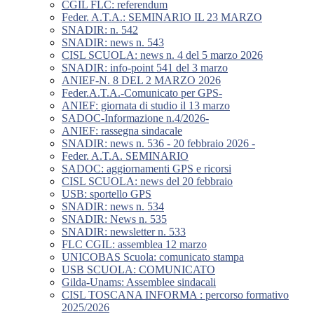
CGIL FLC: referendum
Feder. A.T.A.: SEMINARIO IL 23 MARZO
SNADIR: n. 542
SNADIR: news n. 543
CISL SCUOLA: news n. 4 del 5 marzo 2026
SNADIR: info-point 541 del 3 marzo
ANIEF-N. 8 DEL 2 MARZO 2026
Feder.A.T.A.-Comunicato per GPS-
ANIEF: giornata di studio il 13 marzo
SADOC-Informazione n.4/2026-
ANIEF: rassegna sindacale
SNADIR: news n. 536 - 20 febbraio 2026 -
Feder. A.T.A. SEMINARIO
SADOC: aggiornamenti GPS e ricorsi
CISL SCUOLA: news del 20 febbraio
USB: sportello GPS
SNADIR: news n. 534
SNADIR: News n. 535
SNADIR: newsletter n. 533
FLC CGIL: assemblea 12 marzo
UNICOBAS Scuola: comunicato stampa
USB SCUOLA: COMUNICATO
Gilda-Unams: Assemblee sindacali
CISL TOSCANA INFORMA : percorso formativo
2025/2026