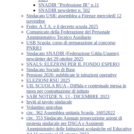
SNADIR "Professione IR" n.11
SNADIR newsletter n. 502
Sindacato USB: assemblea a Firenze mercoledì 12
novembre
Feder. A.T.A. e il decreto scuola 2025
Comunicato della Federazione del Personale
Amministrativo Tecnico Ausiliario
USB Scuola: corso di preparazione al concorso
PNRR3
Sindacato SNADIR (Federazione Gilda-Unams):
newsletter del 29 ottobre 2025
SNALS: ELEZIONI PER IL FONDO ESPERO
Sindacato Sociale di Base
Pensioni 2026: pubblicate le istruzioni operative
ELEZIONI RSU 2025
UIL SCUOLA RUA - Diffida e contestuale messa in
mora per contrattazione di istituto
SAIR NOTIZIE N. 13 - DICEMBRE 2023
Inviti al tavolo sindacale
Volantino unicobas
circ. 362 Assemblea unitaria Scuola_16052022
circ. 353 Sindacato Anquap prosecuzione azioni di
protesta sindacale per DSGA e Assistenti
Amministrativi delle Istituzioni scolastiche ed Educative