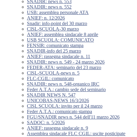
SNADIR: news n. 553
SNADIR: news n. 552
USB: assemblea personale ATA
ANIEF: n. 12/2026
Snadir: info-point del 30 marzo
CISL-SCUOLA-30 marzo
ANIEF: assemblea sindacale 8 aprile
USB SCUOLA: COMUNICATO
FENSIR: comunicato stampa
SNADIR-info del 25 marzo
ANIEF: rassegna sindacale n. 11
SNADIR: news n. 549 - 24 marzo 2026
FEDER-ATA: seminario del 23 marzo
CISL-SCUOLA-news n. 5
FLC-CGIL: comunicato
SNADIR: news n. 548-organico IRC
Feder A.T.A.: cambio sede del seminario
SNADIR NEWS N. 547
UNICOBAS-NEWS 16/3/2026
CISL SCUOLA: invito per il 24 marzo
Feder A.T.A.: comunicato stampa
FGU/SNADIR news n. 544 dell'11 marzo 2026
SADOC: n. 5/2026
ANIEF: rassegna sindacale n. 9
Assemblea sindacale FLC CGIL: uscite posticipate