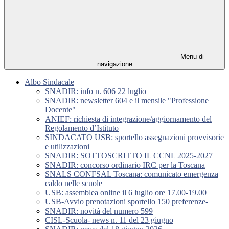
Menu di
navigazione
Albo Sindacale
SNADIR: info n. 606 22 luglio
SNADIR: newsletter 604 e il mensile "Professione
Docente"
ANIEF: richiesta di integrazione/aggiornamento del
Regolamento d’Istituto
SINDACATO USB: sportello assegnazioni provvisorie
e utilizzazioni
SNADIR: SOTTOSCRITTO IL CCNL 2025-2027
SNADIR: concorso ordinario IRC per la Toscana
SNALS CONFSAL Toscana: comunicato emergenza
caldo nelle scuole
USB: assemblea online il 6 luglio ore 17.00-19.00
USB-Avvio prenotazioni sportello 150 preferenze-
SNADIR: novità del numero 599
CISL-Scuola- news n. 11 del 23 giugno