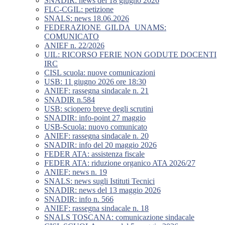
SNADIR: news del 18 giugno 2026
FLC-CGIL: petizione
SNALS: news 18.06.2026
FEDERAZIONE_GILDA_UNAMS:
COMUNICATO
ANIEF n. 22/2026
UIL: RICORSO FERIE NON GODUTE DOCENTI
IRC
CISL scuola: nuove comunicazioni
USB: 11 giugno 2026 ore 18:30
ANIEF: rassegna sindacale n. 21
SNADIR n.584
USB: sciopero breve degli scrutini
SNADIR: info-point 27 maggio
USB-Scuola: nuovo comunicato
ANIEF: rassegna sindacale n. 20
SNADIR: info del 20 maggio 2026
FEDER ATA: assistenza fiscale
FEDER ATA: riduzione organico ATA 2026/27
ANIEF: news n. 19
SNALS: news sugli Istituti Tecnici
SNADIR: news del 13 maggio 2026
SNADIR: info n. 566
ANIEF: rassegna sindacale n. 18
SNALS TOSCANA: comunicazione sindacale