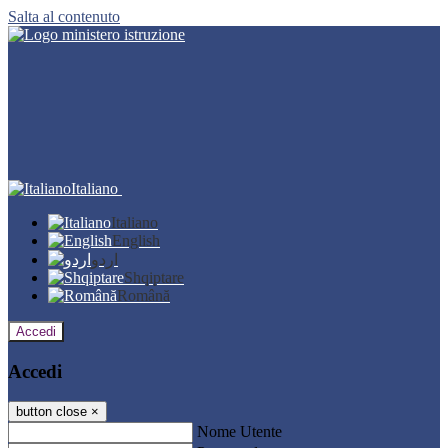
Salta al contenuto
Italiano
Italiano
English
اردو
Shqiptare
Română
Accedi
Accedi
button close
×
Nome Utente