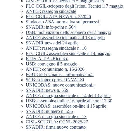
CISL SCUOLA: news del 5 maggio 2026
FLC CGIL-sciopero degli Istituti Tecnici il 7 maggio
ANIEF: rassegna sindacale
FLC CGIL: ATA NEWS n. 2/2026
Sindacato ASA: normativa sui permessi
SNADIR: info-point n.564
USB: motivazioni dello sciopero del 7 maggio
ANIEF: assemblea telematica il 13 maggio
SNADIR news del 24 aprile
ANIEF: rassegna sindacale n. 16
FLC CGIL: assemblea sindacale il 14 maggio
Feder. A.T.A.-Ricorso-
USB: convegno il 5 maggio
ANIEF: comunicato n. 15/2026
FGU Gilda-Unams - Informativa n.5
SGB: sciopero prove INVALSI
UNICOBAS: nuove comunicazioni...
SNADIR: news n. 559
ANIEF: rassegna sindacale n. 14 del 13 aprile
USB: assemblea online 16 aprile alle ore 17.30
UNICOBAS: assemblea on-line il 15 aprile
SNADIR: numero n. 556
ANIEF: rassegna sindacale n. 13
CISL-SCUOLA: CCNL 2025/27
SNADIR: firma nuovo contratto