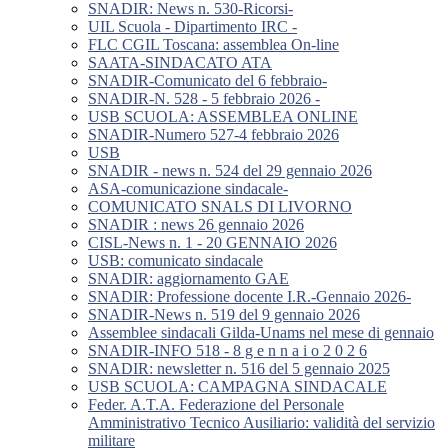
SNADIR: News n. 530-Ricorsi-
UIL Scuola - Dipartimento IRC -
FLC CGIL Toscana: assemblea On-line
SAATA-SINDACATO ATA
SNADIR-Comunicato del 6 febbraio-
SNADIR-N. 528 - 5 febbraio 2026 -
USB SCUOLA: ASSEMBLEA ONLINE
SNADIR-Numero 527-4 febbraio 2026
USB
SNADIR - news n. 524 del 29 gennaio 2026
ASA-comunicazione sindacale-
COMUNICATO SNALS DI LIVORNO
SNADIR : news 26 gennaio 2026
CISL-News n. 1 - 20 GENNAIO 2026
USB: comunicato sindacale
SNADIR: aggiornamento GAE
SNADIR: Professione docente I.R.-Gennaio 2026-
SNADIR-News n. 519 del 9 gennaio 2026
Assemblee sindacali Gilda-Unams nel mese di gennaio
SNADIR-INFO 518 - 8 g e n n a i o 2 0 2 6
SNADIR: newsletter n. 516 del 5 gennaio 2025
USB SCUOLA: CAMPAGNA SINDACALE
Feder. A.T.A. Federazione del Personale
Amministrativo Tecnico Ausiliario: validità del servizio
militare