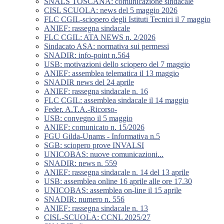
SNALS TOSCANA: comunicazione sindacale
CISL SCUOLA: news del 5 maggio 2026
FLC CGIL-sciopero degli Istituti Tecnici il 7 maggio
ANIEF: rassegna sindacale
FLC CGIL: ATA NEWS n. 2/2026
Sindacato ASA: normativa sui permessi
SNADIR: info-point n.564
USB: motivazioni dello sciopero del 7 maggio
ANIEF: assemblea telematica il 13 maggio
SNADIR news del 24 aprile
ANIEF: rassegna sindacale n. 16
FLC CGIL: assemblea sindacale il 14 maggio
Feder. A.T.A.-Ricorso-
USB: convegno il 5 maggio
ANIEF: comunicato n. 15/2026
FGU Gilda-Unams - Informativa n.5
SGB: sciopero prove INVALSI
UNICOBAS: nuove comunicazioni...
SNADIR: news n. 559
ANIEF: rassegna sindacale n. 14 del 13 aprile
USB: assemblea online 16 aprile alle ore 17.30
UNICOBAS: assemblea on-line il 15 aprile
SNADIR: numero n. 556
ANIEF: rassegna sindacale n. 13
CISL-SCUOLA: CCNL 2025/27