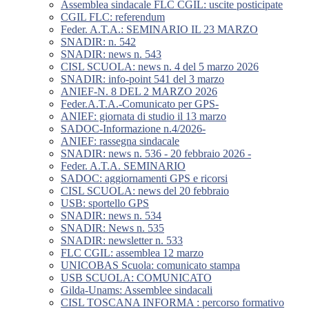
Assemblea sindacale FLC CGIL: uscite posticipate
CGIL FLC: referendum
Feder. A.T.A.: SEMINARIO IL 23 MARZO
SNADIR: n. 542
SNADIR: news n. 543
CISL SCUOLA: news n. 4 del 5 marzo 2026
SNADIR: info-point 541 del 3 marzo
ANIEF-N. 8 DEL 2 MARZO 2026
Feder.A.T.A.-Comunicato per GPS-
ANIEF: giornata di studio il 13 marzo
SADOC-Informazione n.4/2026-
ANIEF: rassegna sindacale
SNADIR: news n. 536 - 20 febbraio 2026 -
Feder. A.T.A. SEMINARIO
SADOC: aggiornamenti GPS e ricorsi
CISL SCUOLA: news del 20 febbraio
USB: sportello GPS
SNADIR: news n. 534
SNADIR: News n. 535
SNADIR: newsletter n. 533
FLC CGIL: assemblea 12 marzo
UNICOBAS Scuola: comunicato stampa
USB SCUOLA: COMUNICATO
Gilda-Unams: Assemblee sindacali
CISL TOSCANA INFORMA : percorso formativo