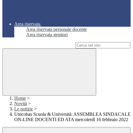
Area riservata
Area riservata personale docente
Area riservata genitori
Campo di ricerca per le pagine del sito
Home
>
Novità
>
Le notizie
>
Unicobas Scuola & Università: ASSEMBLEA SINDACALE
ON-LINE DOCENTI ED ATA mercolerdì 16 febbraio 2022