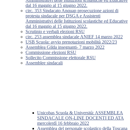
Amministrativi delle Istituzioni scolastiche ed Educative
dal 16 maggio al 15 giugno 2022.
circ. 353 Sindacato Anquap prosecuzione azioni di
protesta sindacale per DSGA e Assistenti
Amministrativi delle Istituzioni scolastiche ed Educative
dal 16 maggio al 15 giugno 2022.
Scrutinio e verbali elezioni RSU
circ. 253 assemblea sindacale ANIEF 14 marzo 2022
USB Scuola: avvio prenotazioni mobilità 2022/23
Assemblea Gilda insegnanti- 7 marzo 2022
Commissione elezioni RSU
Sollecito Commissione elettorale RSU
Assemblee sindacali
Unicobas Scuola & Università: ASSEMBLEA
SINDACALE ON-LINE DOCENTI ED ATA
mercolerdì 16 febbraio 2022
Assemblea del personale scolastico della Toscana