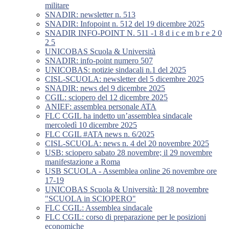
militare
SNADIR: newsletter n. 513
SNADIR: Infopoint n. 512 del 19 dicembre 2025
SNADIR INFO-POINT N. 511 -1 8 d i c e m b r e 2 0
2 5
UNICOBAS Scuola & Università
SNADIR: info-point numero 507
UNICOBAS: notizie sindacali n.1 del 2025
CISL-SCUOLA: newsletter del 5 dicembre 2025
SNADIR: news del 9 dicembre 2025
CGIL: sciopero del 12 dicembre 2025
ANIEF: assemblea personale ATA
FLC CGIL ha indetto un’assemblea sindacale
mercoledì 10 dicembre 2025
FLC CGIL #ATA news n. 6/2025
CISL-SCUOLA: news n. 4 del 20 novembre 2025
USB: sciopero sabato 28 novembre; il 29 novembre
manifestazione a Roma
USB SCUOLA - Assemblea online 26 novembre ore
17-19
UNICOBAS Scuola & Università: Il 28 novembre
"SCUOLA in SCIOPERO"
FLC CGIL: Assemblea sindacale
FLC CGIL: corso di preparazione per le posizioni
economiche