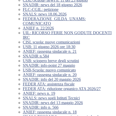
CISL-Scuola- news n. 11 del 23 giugno
SNADIR: news del 18 giugno 2026
FLC-CGIL: petizione
SNALS: news 18.06.2026
FEDERAZIONE_GILDA_UNAMS:
COMUNICATO
ANIEF n. 22/2026
UIL: RICORSO FERIE NON GODUTE DOCENTI
IRC
CISL scuola: nuove comunicazioni
USB: 11 giugno 2026 ore 18:30
ANIEF: rassegna sindacale n. 21
SNADIR n.584
USB: sciopero breve degli scrutini
SNADIR: info-point 27 maggio
USB-Scuola: nuovo comunicato
ANIEF: rassegna sindacale n. 20
SNADIR: info del 20 maggio 2026
FEDER ATA: assistenza fiscale
FEDER ATA: riduzione organico ATA 2026/27
ANIEF: news n. 19
SNALS: news sugli Istituti Tecnici
SNADIR: news del 13 maggio 2026
SNADIR: info n. 566
ANIEF: rassegna sindacale n. 18