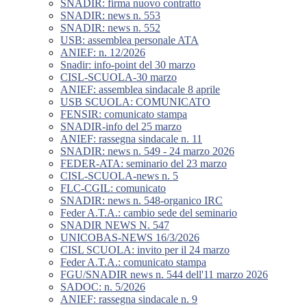
SNADIR: firma nuovo contratto
SNADIR: news n. 553
SNADIR: news n. 552
USB: assemblea personale ATA
ANIEF: n. 12/2026
Snadir: info-point del 30 marzo
CISL-SCUOLA-30 marzo
ANIEF: assemblea sindacale 8 aprile
USB SCUOLA: COMUNICATO
FENSIR: comunicato stampa
SNADIR-info del 25 marzo
ANIEF: rassegna sindacale n. 11
SNADIR: news n. 549 - 24 marzo 2026
FEDER-ATA: seminario del 23 marzo
CISL-SCUOLA-news n. 5
FLC-CGIL: comunicato
SNADIR: news n. 548-organico IRC
Feder A.T.A.: cambio sede del seminario
SNADIR NEWS N. 547
UNICOBAS-NEWS 16/3/2026
CISL SCUOLA: invito per il 24 marzo
Feder A.T.A.: comunicato stampa
FGU/SNADIR news n. 544 dell'11 marzo 2026
SADOC: n. 5/2026
ANIEF: rassegna sindacale n. 9