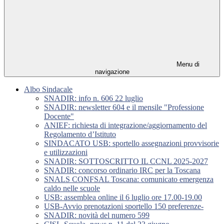
Menu di
navigazione
Albo Sindacale
SNADIR: info n. 606 22 luglio
SNADIR: newsletter 604 e il mensile "Professione
Docente"
ANIEF: richiesta di integrazione/aggiornamento del
Regolamento d’Istituto
SINDACATO USB: sportello assegnazioni provvisorie
e utilizzazioni
SNADIR: SOTTOSCRITTO IL CCNL 2025-2027
SNADIR: concorso ordinario IRC per la Toscana
SNALS CONFSAL Toscana: comunicato emergenza
caldo nelle scuole
USB: assemblea online il 6 luglio ore 17.00-19.00
USB-Avvio prenotazioni sportello 150 preferenze-
SNADIR: novità del numero 599