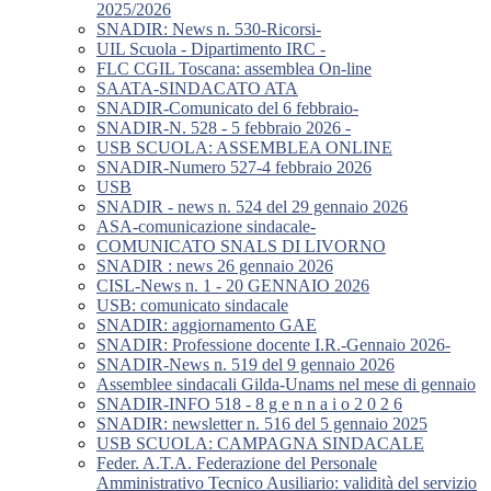
2025/2026
SNADIR: News n. 530-Ricorsi-
UIL Scuola - Dipartimento IRC -
FLC CGIL Toscana: assemblea On-line
SAATA-SINDACATO ATA
SNADIR-Comunicato del 6 febbraio-
SNADIR-N. 528 - 5 febbraio 2026 -
USB SCUOLA: ASSEMBLEA ONLINE
SNADIR-Numero 527-4 febbraio 2026
USB
SNADIR - news n. 524 del 29 gennaio 2026
ASA-comunicazione sindacale-
COMUNICATO SNALS DI LIVORNO
SNADIR : news 26 gennaio 2026
CISL-News n. 1 - 20 GENNAIO 2026
USB: comunicato sindacale
SNADIR: aggiornamento GAE
SNADIR: Professione docente I.R.-Gennaio 2026-
SNADIR-News n. 519 del 9 gennaio 2026
Assemblee sindacali Gilda-Unams nel mese di gennaio
SNADIR-INFO 518 - 8 g e n n a i o 2 0 2 6
SNADIR: newsletter n. 516 del 5 gennaio 2025
USB SCUOLA: CAMPAGNA SINDACALE
Feder. A.T.A. Federazione del Personale
Amministrativo Tecnico Ausiliario: validità del servizio