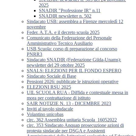
2025
SNADIR "Professione IR" n.11
SNADIR newsletter n. 502
Sindacato USB: assemblea a Firenze mercoledì 12
novembre
Feder. A.T.A. e il decreto scuola 2025
Comunicato della Federazione del Personale
Amministrativo Tecnico Ausiliario
USB Scuola: corso di preparazione al concorso
PNRR3
Sindacato SNADIR (Federazione Gilda-Unams):
newsletter del 29 ottobre 2025
SNALS: ELEZIONI PER IL FONDO ESPERO
Sindacato Sociale di Base
Pensioni 2026: pubblicate le istruzioni operative
ELEZIONI RSU 2025
UIL SCUOLA RUA - Diffida e contestuale messa in
mora per contrattazione di istituto
SAIR NOTIZIE N. 13 - DICEMBRE 2023
Inviti al tavolo sindacale
Volantino unicobas
circ. 362 Assemblea unitaria Scuola_16052022
circ. 353 Sindacato Anquap prosecuzione azioni di
protesta sindacale per DSGA e Assistenti