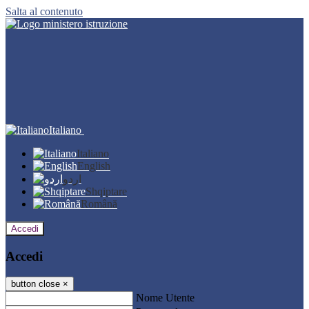
Salta al contenuto
Italiano
Italiano
English
اردو
Shqiptare
Română
Accedi
Accedi
button close
×
Nome Utente