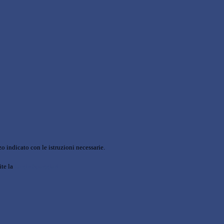
o indicato con le istruzioni necessarie.
ite la
Login Spaggiari