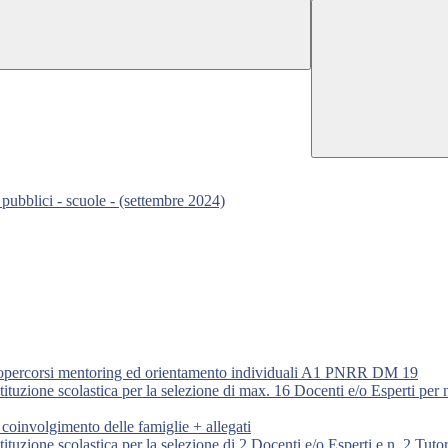
pubblici - scuole - (settembre 2024)
rnopercorsi mentoring ed orientamento individuali A1 PNRR DM 19
stituzione scolastica per la selezione di max. 16 Docenti e/o Esperti per 
 coinvolgimento delle famiglie + allegati
stituzione scolastica per la selezione di 2 Docenti e/o Esperti e n. 2 Tut