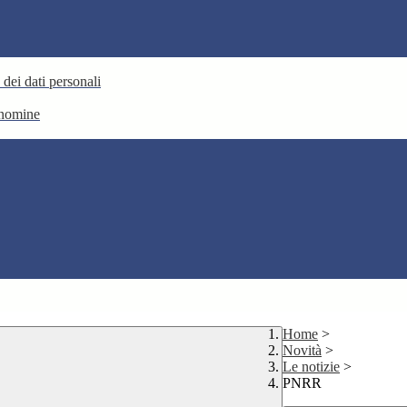
 dei dati personali
e nomine
Home
>
Novità
>
Le notizie
>
PNRR