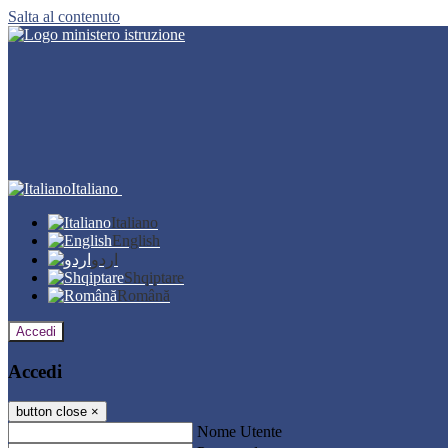
Salta al contenuto
Italiano
Italiano
English
اردو
Shqiptare
Română
Accedi
Accedi
button close
×
Nome Utente