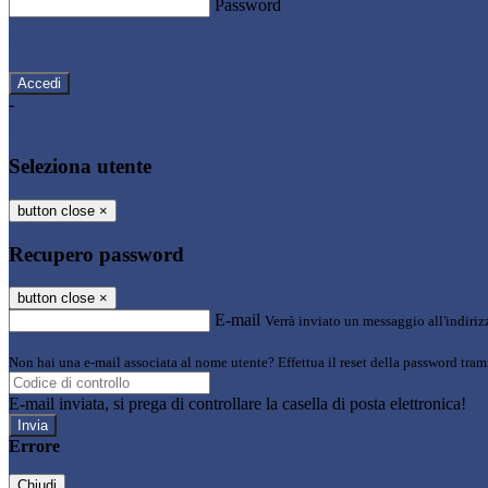
Password
Password dimenticata?
-
Entra con SPID
Entra con CIE
Seleziona utente
button close
×
Recupero password
button close
×
E-mail
Verrà inviato un messaggio all'indirizz
Non hai una e-mail associata al nome utente? Effettua il reset della password tram
E-mail inviata, si prega di controllare la casella di posta elettronica!
Errore
Chiudi