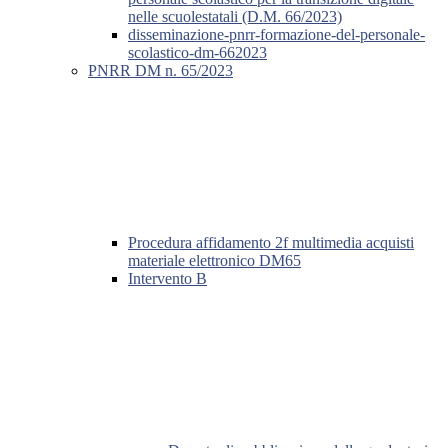
nelle scuolestatali (D.M. 66/2023)
disseminazione-pnrr-formazione-del-personale-
scolastico-dm-662023
PNRR DM n. 65/2023
Procedura affidamento 2f multimedia acquisti
materiale elettronico DM65
Intervento B