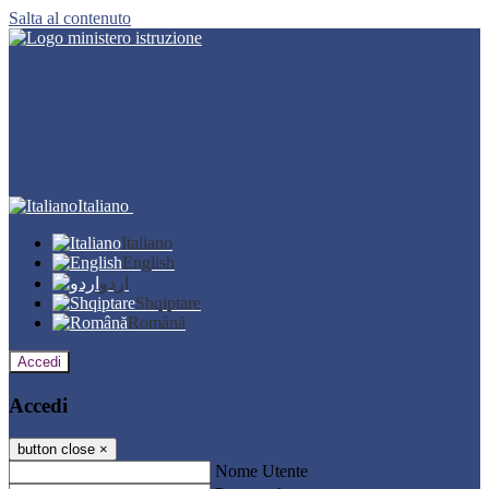
Salta al contenuto
Italiano
Italiano
English
اردو
Shqiptare
Română
Accedi
Accedi
button close
×
Nome Utente