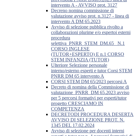
intervento A - AVVISO prot. 3127
Decreno nomina commissione di
valutazione avviso prot. n.3127 - linea di
intervento A DM 65.2023
Avviso di selezione pubblica rivolto a
collaborazioni plurime e/o espertoi esterni
procedura
selettiva_PNRR_STEM_DM.65_ N.1
CORSO INGLESE
(TUTOR+ESPERTO) E n.1 CORSO
STEM INFANZIA (TUTOR)
Ulteriore Selezione personale
interno/esterno esperti e tutor Corsi STEM
PNRR DM 65 intervento A
CORSI STEM DM 65/2023 percorsi A
Decreto di nomina della Commissione di
valutazione_PNRR_DM 65.2023 avviso
per 5 percorsi formativi per esperti/tutor
progetto CRESCIAMO IN
COMPETENZA
DECRETODI PROCEDURA DESERTA
AVVISO DI SELEZIONE PROT. N.
1345 DEL 17.02.2024
Avviso di selezione per docenti interni