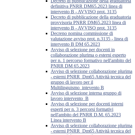
Decreto di pubblicazione della graduatoria
definitiva PNRR DM65.2023 linea di
intervento B - AVVISO prot. 3135
Decreto di pubblicazione della graduatoria
provvisoria PNRR DM65.2023 linea di
intervento B - AVVISO prot. 3135
Decreno nomina commissione di
valutazione avviso prot. n.3135 - linea di
intervento B DM 65.2023
Avviso di selezione per docenti in
collaborazione plurima o esterni esperto
per n. 1 percorso formativo nell'ambito del
PNRR DM 65.2023
Avviso di selezione collaborazione plurima
- esterni PNRR_Dm65 Attività tecnica del
gruppo di lavoro per il
Multilinguismo_intevento B
Avviso di selezione interna gruppo di
lavoro intervento_B
Avviso di selezione per docenti interni
esperti per n. 3 percorsi formativi
nell'ambito del PNRR D.M. 65.2023
Linea intervento B
Avviso di selezione collaborazione plurima
- esterni PNRR_Dm65 Attività tecnica del