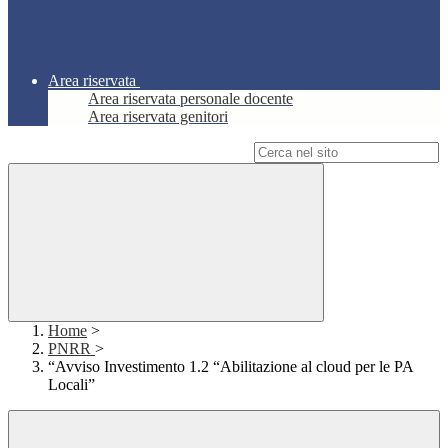
Area riservata
Area riservata personale docente
Area riservata genitori
Campo di ricerca per le pagine del sito
Home
>
PNRR
>
“Avviso Investimento 1.2 “Abilitazione al cloud per le PA
Locali”