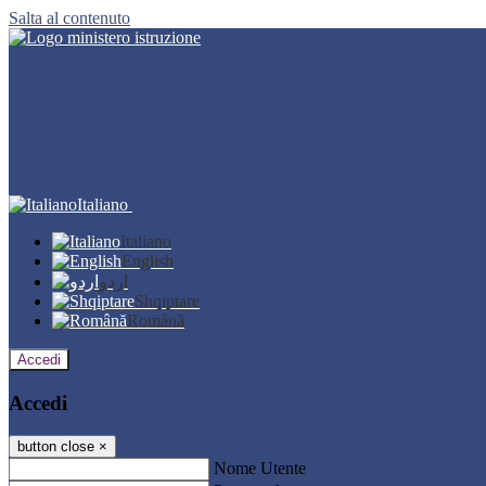
Salta al contenuto
Italiano
Italiano
English
اردو
Shqiptare
Română
Accedi
Accedi
button close
×
Nome Utente