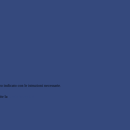
o indicato con le istruzioni necessarie.
ite la
Login Spaggiari