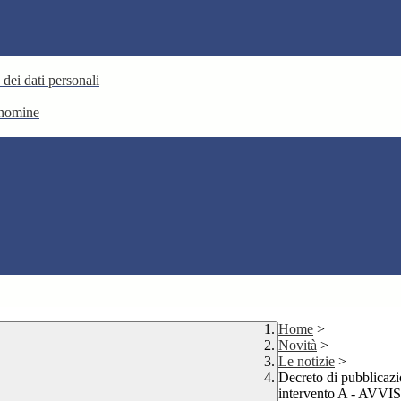
 dei dati personali
e nomine
Home
>
Novità
>
Le notizie
>
Decreto di pubblicaz
intervento A - AVVIS