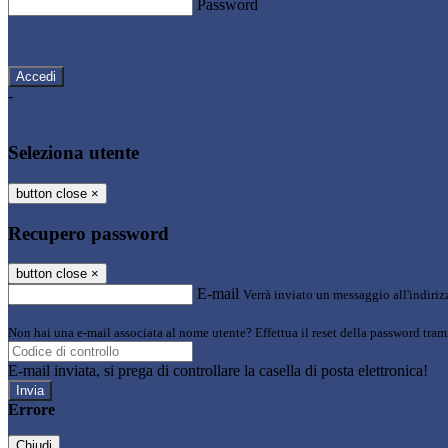
Password
Password dimenticata?
-
Entra con SPID
Entra con CIE
Seleziona utente
button close
×
Recupero password
button close
×
E-mail
Verrà inviato un messaggio all'indirizz
Non hai una e-mail associata al nome utente? Effettua il reset della password tram
E-mail inviata, si prega di controllare la casella di posta elettronica!
Errore
Chiudi