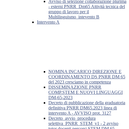
Avviso di selezione collaborazione plurima
- esterni PNRR_Dm65 Attività tecnica del
gruppo di lavoro per il
Multilinguismo_intevento B
Intervento A
NOMINA INCARICO DIREZIONE E
COORDINAMENTO DS PNRR DM 65
del 2023 cresciamo in competenza
DISSEMINAZIONE PNRR
COMP.STEM E NUOVI LINGUAGGI
DM-65-2023
Decreto di pubblicazione della graduatoria
definitiva PNRR DM65.2023 linea di
intervento A - AVVISO prot. 3127
Decreto_avvio_procedura
selettiva_PNRR_STEM_v1 - 2 avviso
tutor docenti percorsi STEM DM 65