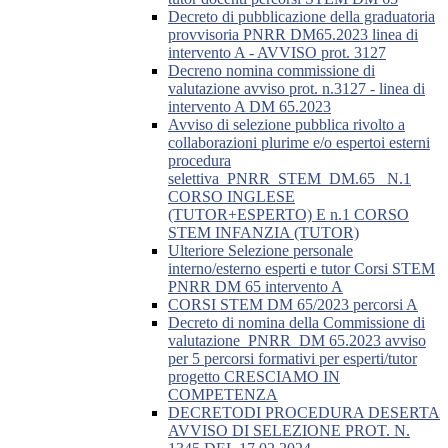
Decreto di pubblicazione della graduatoria
provvisoria PNRR DM65.2023 linea di
intervento A - AVVISO prot. 3127
Decreno nomina commissione di
valutazione avviso prot. n.3127 - linea di
intervento A DM 65.2023
Avviso di selezione pubblica rivolto a
collaborazioni plurime e/o espertoi esterni
procedura
selettiva_PNRR_STEM_DM.65_ N.1
CORSO INGLESE
(TUTOR+ESPERTO) E n.1 CORSO
STEM INFANZIA (TUTOR)
Ulteriore Selezione personale
interno/esterno esperti e tutor Corsi STEM
PNRR DM 65 intervento A
CORSI STEM DM 65/2023 percorsi A
Decreto di nomina della Commissione di
valutazione_PNRR_DM 65.2023 avviso
per 5 percorsi formativi per esperti/tutor
progetto CRESCIAMO IN
COMPETENZA
DECRETODI PROCEDURA DESERTA
AVVISO DI SELEZIONE PROT. N.