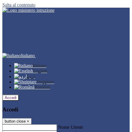
Salta al contenuto
Italiano
Italiano
English
اردو
Shqiptare
Română
Accedi
Accedi
button close
×
Nome Utente