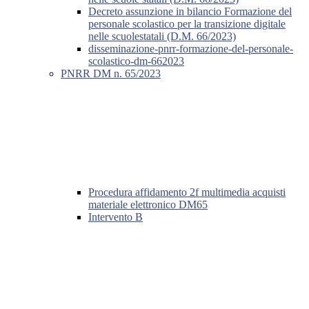
Decreto assunzione in bilancio Formazione del
personale scolastico per la transizione digitale
nelle scuolestatali (D.M. 66/2023)
disseminazione-pnrr-formazione-del-personale-
scolastico-dm-662023
PNRR DM n. 65/2023
Procedura affidamento 2f multimedia acquisti
materiale elettronico DM65
Intervento B