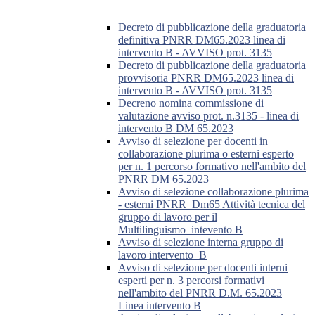
Decreto di pubblicazione della graduatoria
definitiva PNRR DM65.2023 linea di
intervento B - AVVISO prot. 3135
Decreto di pubblicazione della graduatoria
provvisoria PNRR DM65.2023 linea di
intervento B - AVVISO prot. 3135
Decreno nomina commissione di
valutazione avviso prot. n.3135 - linea di
intervento B DM 65.2023
Avviso di selezione per docenti in
collaborazione plurima o esterni esperto
per n. 1 percorso formativo nell'ambito del
PNRR DM 65.2023
Avviso di selezione collaborazione plurima
- esterni PNRR_Dm65 Attività tecnica del
gruppo di lavoro per il
Multilinguismo_intevento B
Avviso di selezione interna gruppo di
lavoro intervento_B
Avviso di selezione per docenti interni
esperti per n. 3 percorsi formativi
nell'ambito del PNRR D.M. 65.2023
Linea intervento B