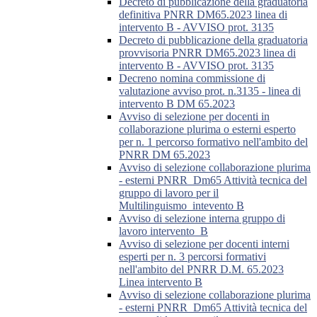
Decreto di pubblicazione della graduatoria
definitiva PNRR DM65.2023 linea di
intervento B - AVVISO prot. 3135
Decreto di pubblicazione della graduatoria
provvisoria PNRR DM65.2023 linea di
intervento B - AVVISO prot. 3135
Decreno nomina commissione di
valutazione avviso prot. n.3135 - linea di
intervento B DM 65.2023
Avviso di selezione per docenti in
collaborazione plurima o esterni esperto
per n. 1 percorso formativo nell'ambito del
PNRR DM 65.2023
Avviso di selezione collaborazione plurima
- esterni PNRR_Dm65 Attività tecnica del
gruppo di lavoro per il
Multilinguismo_intevento B
Avviso di selezione interna gruppo di
lavoro intervento_B
Avviso di selezione per docenti interni
esperti per n. 3 percorsi formativi
nell'ambito del PNRR D.M. 65.2023
Linea intervento B
Avviso di selezione collaborazione plurima
- esterni PNRR_Dm65 Attività tecnica del