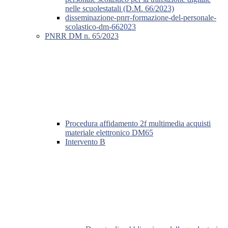
nelle scuolestatali (D.M. 66/2023)
disseminazione-pnrr-formazione-del-personale-
scolastico-dm-662023
PNRR DM n. 65/2023
Procedura affidamento 2f multimedia acquisti
materiale elettronico DM65
Intervento B