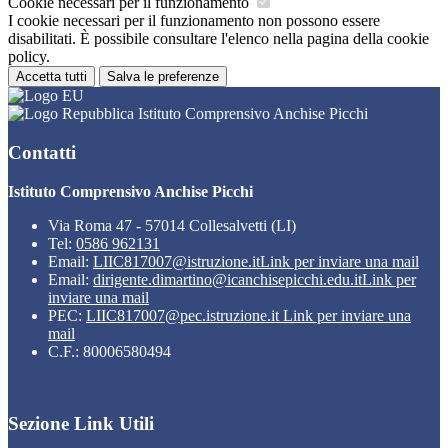
Cookie necessari per il funzionamento
I cookie necessari per il funzionamento non possono essere
disabilitati. È possibile consultare l'elenco nella pagina della cookie
policy.
Accetta tutti
Salva le preferenze
Istituto Comprensivo Anchise Picchi
Contatti
Istituto Comprensivo Anchise Picchi
Via Roma 47 - 57014 Collesalvetti (LI)
Tel:
0586 962131
Email:
LIIC817007@istruzione.it
Link per inviare una mail
Email:
dirigente.dimartino@icanchisepicchi.edu.it
Link per
inviare una mail
PEC:
LIIC817007@pec.istruzione.it
Link per inviare una
mail
C.F.: 80006580494
Sezione Link Utili