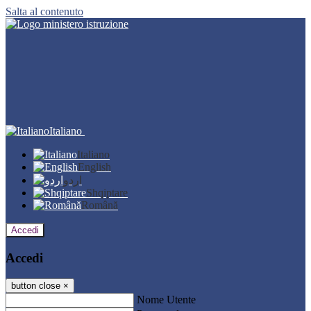
Salta al contenuto
Italiano
Italiano
English
اردو
Shqiptare
Română
Accedi
Accedi
button close
×
Nome Utente