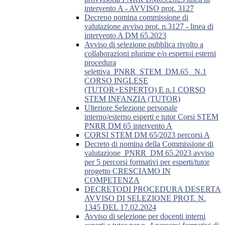
intervento A - AVVISO prot. 3127
Decreno nomina commissione di
valutazione avviso prot. n.3127 - linea di
intervento A DM 65.2023
Avviso di selezione pubblica rivolto a
collaborazioni plurime e/o espertoi esterni
procedura
selettiva_PNRR_STEM_DM.65_ N.1
CORSO INGLESE
(TUTOR+ESPERTO) E n.1 CORSO
STEM INFANZIA (TUTOR)
Ulteriore Selezione personale
interno/esterno esperti e tutor Corsi STEM
PNRR DM 65 intervento A
CORSI STEM DM 65/2023 percorsi A
Decreto di nomina della Commissione di
valutazione_PNRR_DM 65.2023 avviso
per 5 percorsi formativi per esperti/tutor
progetto CRESCIAMO IN
COMPETENZA
DECRETODI PROCEDURA DESERTA
AVVISO DI SELEZIONE PROT. N.
1345 DEL 17.02.2024
Avviso di selezione per docenti interni