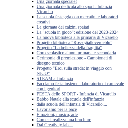
Una giornata speciale!
Una giornata dedicata allo sport - Infanzia
Vicarello
La scuola festeggia con mercatini e laboratori
creativi
La giornata dei calzini spaiati
La "scuola in gioco": edizione del 2023-2024
La nuova biblioteca alla primaria di Vicarello
Progetto biblioteca “Rossogialloverdeblu”
Progetto "La bellezza della fragilità"
Coro scolastico alunni primaria e secondaria
Cerimonia di premiazione - Campionati di
disegno tecnico
Progetto "Eroi sulla strada: in viaggio con
NICO"
STEAM all'infanzia
Facciamo festa insieme : laboratorio di carnevale
con i genitori
FESTA dello SPORT - Infanzia di Vicarello
Babbo Natale alla scuola dell'infanzia
dalla scuola dell'infanzia di Vicarello....
Lavoriamo per la pace
Emozioni, musica, arte
Come si realizza una brochure
Dal Creativity lab....