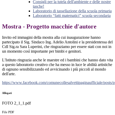
Consigli per la tutela dell'ambiente e delle nostre
tasche!
Laboratorio di tassellazione della scuola primaria
Laboratorio “fatti matematici” scuola secondaria
Mostra - Progetto macchie d'autore
Invito ed immagini della mostra alla cui inaugurazione hanno
partecipato il Sig. Sindaco Ing. Adelio Antolini e la presidentessa del
CdI Sig.ra Sara Luperini, che ringraziamo per essere stati con noi in
un momento così importante per bimbi e genitori.
L'Istituto ringrazia anche le maestre ed i bambini che hanno dato vita
a questo laboratorio creativo che ha messo in luce le abilità artistiche
di ognuno sensibilizzando ed avvicinando i più piccoli al mondo
dell'arte.
https://www.facebook.com/comunecollesalvettipaginauffici
Allegati
FOTO 2_1_1.pdf
File PDF