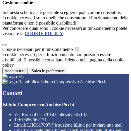
Gestione cookie
In questa schermata è possibile scegliere quali cookie consentire.
I cookie necessari sono quelli che consentono il funzionamento della
piattaforma e non è possibile disabilitarli.
Per conoscere quali sono i cookie necessari al funzionamento potete
visionare la
COOKIE POLICY
.
Cookie necessari per il funzionamento
I cookie necessari per il funzionamento non possono essere
disabilitati. È possibile consultare l'elenco nella pagina della cookie
policy.
Accetta tutti
Salva le preferenze
Istituto Comprensivo Anchise Picchi
Contatti
Istituto Comprensivo Anchise Picchi
Via Roma 47 - 57014 Collesalvetti (LI)
Tel:
0586 962131
Email:
LIIC817007@istruzione.it
Link per inviare una mail
Email:
dirigente.dimartino@icanchisepicchi.edu.it
Link per