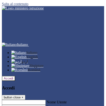
Salta al contenuto
Italiano
Italiano
English
اردو
Shqiptare
Română
Accedi
Accedi
button close
×
Nome Utente