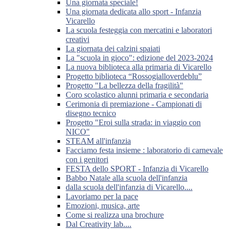
Una giornata speciale!
Una giornata dedicata allo sport - Infanzia
Vicarello
La scuola festeggia con mercatini e laboratori
creativi
La giornata dei calzini spaiati
La "scuola in gioco": edizione del 2023-2024
La nuova biblioteca alla primaria di Vicarello
Progetto biblioteca “Rossogialloverdeblu”
Progetto "La bellezza della fragilità"
Coro scolastico alunni primaria e secondaria
Cerimonia di premiazione - Campionati di
disegno tecnico
Progetto "Eroi sulla strada: in viaggio con
NICO"
STEAM all'infanzia
Facciamo festa insieme : laboratorio di carnevale
con i genitori
FESTA dello SPORT - Infanzia di Vicarello
Babbo Natale alla scuola dell'infanzia
dalla scuola dell'infanzia di Vicarello....
Lavoriamo per la pace
Emozioni, musica, arte
Come si realizza una brochure
Dal Creativity lab....