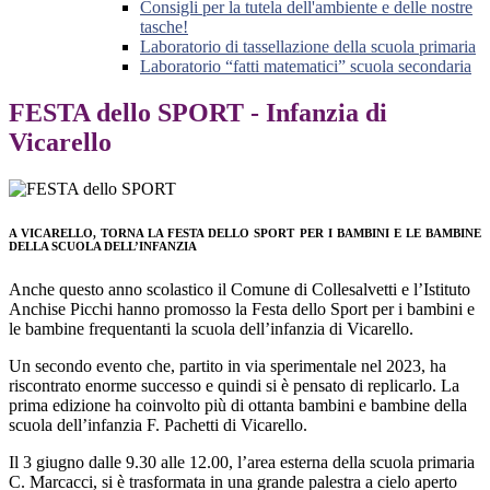
Consigli per la tutela dell'ambiente e delle nostre
tasche!
Laboratorio di tassellazione della scuola primaria
Laboratorio “fatti matematici” scuola secondaria
FESTA dello SPORT - Infanzia di
Vicarello
A VICARELLO, TORNA LA FESTA DELLO SPORT PER I BAMBINI E LE BAMBINE
DELLA SCUOLA DELL’INFANZIA
Anche questo anno scolastico il Comune di Collesalvetti e l’Istituto
Anchise Picchi hanno promosso la Festa dello Sport per i bambini e
le bambine frequentanti la scuola dell’infanzia di Vicarello.
Un secondo evento che, partito in via sperimentale nel 2023, ha
riscontrato enorme successo e quindi si è pensato di replicarlo. La
prima edizione ha coinvolto più di ottanta bambini e bambine della
scuola dell’infanzia F. Pachetti di Vicarello.
Il 3 giugno dalle 9.30 alle 12.00, l’area esterna della scuola primaria
C. Marcacci, si è trasformata in una grande palestra a cielo aperto