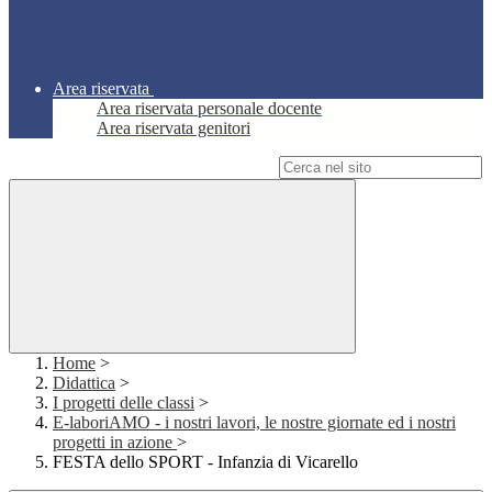
Area riservata
Area riservata personale docente
Area riservata genitori
Campo di ricerca per le pagine del sito
Home
>
Didattica
>
I progetti delle classi
>
E-laboriAMO - i nostri lavori, le nostre giornate ed i nostri
progetti in azione
>
FESTA dello SPORT - Infanzia di Vicarello