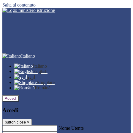
Salta al contenuto
Italiano
Italiano
English
اردو
Shqiptare
Română
Accedi
Accedi
button close
×
Nome Utente