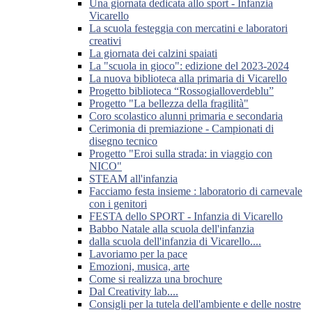
Una giornata dedicata allo sport - Infanzia
Vicarello
La scuola festeggia con mercatini e laboratori
creativi
La giornata dei calzini spaiati
La "scuola in gioco": edizione del 2023-2024
La nuova biblioteca alla primaria di Vicarello
Progetto biblioteca “Rossogialloverdeblu”
Progetto "La bellezza della fragilità"
Coro scolastico alunni primaria e secondaria
Cerimonia di premiazione - Campionati di
disegno tecnico
Progetto "Eroi sulla strada: in viaggio con
NICO"
STEAM all'infanzia
Facciamo festa insieme : laboratorio di carnevale
con i genitori
FESTA dello SPORT - Infanzia di Vicarello
Babbo Natale alla scuola dell'infanzia
dalla scuola dell'infanzia di Vicarello....
Lavoriamo per la pace
Emozioni, musica, arte
Come si realizza una brochure
Dal Creativity lab....
Consigli per la tutela dell'ambiente e delle nostre