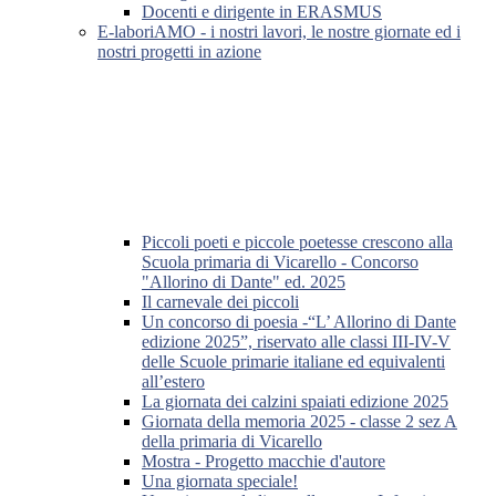
Docenti e dirigente in ERASMUS
E-laboriAMO - i nostri lavori, le nostre giornate ed i
nostri progetti in azione
Piccoli poeti e piccole poetesse crescono alla
Scuola primaria di Vicarello - Concorso
"Allorino di Dante" ed. 2025
Il carnevale dei piccoli
Un concorso di poesia -“L’ Allorino di Dante
edizione 2025”, riservato alle classi III-IV-V
delle Scuole primarie italiane ed equivalenti
all’estero
La giornata dei calzini spaiati edizione 2025
Giornata della memoria 2025 - classe 2 sez A
della primaria di Vicarello
Mostra - Progetto macchie d'autore
Una giornata speciale!