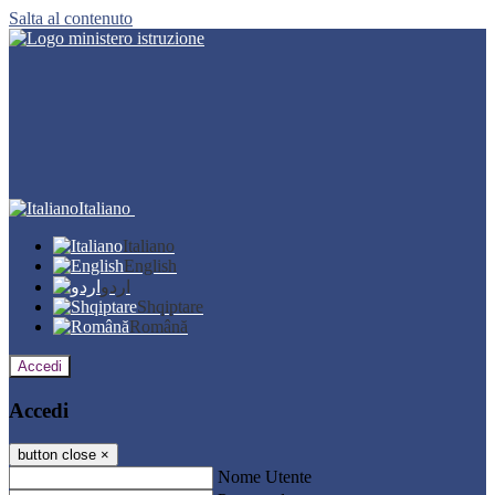
Salta al contenuto
Italiano
Italiano
English
اردو
Shqiptare
Română
Accedi
Accedi
button close
×
Nome Utente