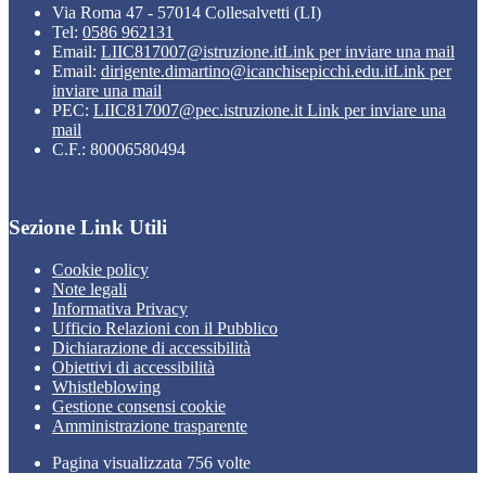
Via Roma 47 - 57014 Collesalvetti (LI)
Tel:
0586 962131
Email:
LIIC817007@istruzione.it
Link per inviare una mail
Email:
dirigente.dimartino@icanchisepicchi.edu.it
Link per
inviare una mail
PEC:
LIIC817007@pec.istruzione.it
Link per inviare una
mail
C.F.: 80006580494
Sezione Link Utili
Cookie policy
Note legali
Informativa Privacy
Ufficio Relazioni con il Pubblico
Dichiarazione di accessibilità
Obiettivi di accessibilità
Whistleblowing
Gestione consensi cookie
Amministrazione trasparente
Pagina visualizzata
756
volte