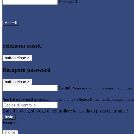
Password
Password dimenticata?
-
Entra con SPID
Entra con CIE
Seleziona utente
button close
×
Recupero password
button close
×
E-mail
Verrà inviato un messaggio all'indirizz
Non hai una e-mail associata al nome utente? Effettua il reset della password tram
E-mail inviata, si prega di controllare la casella di posta elettronica!
Errore
Chiudi