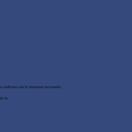
o indicato con le istruzioni necessarie.
ite la
Login Spaggiari