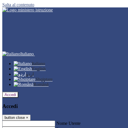
Salta al contenuto
Italiano
Italiano
English
اردو
Shqiptare
Română
Accedi
Accedi
button close
×
Nome Utente