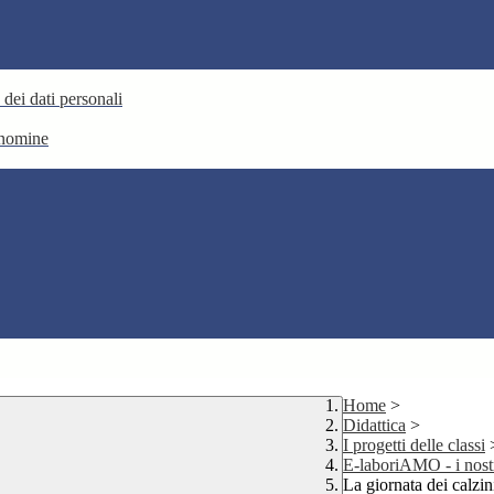
 dei dati personali
e nomine
Home
>
Didattica
>
I progetti delle classi
E-laboriAMO - i nostri
La giornata dei calzini