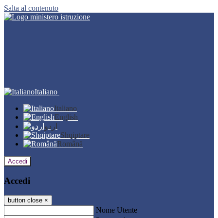
Salta al contenuto
Italiano
Italiano
English
اردو
Shqiptare
Română
Accedi
Accedi
button close
×
Nome Utente