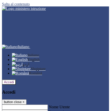
Salta al contenuto
Italiano
Italiano
English
اردو
Shqiptare
Română
Accedi
Accedi
button close
×
Nome Utente