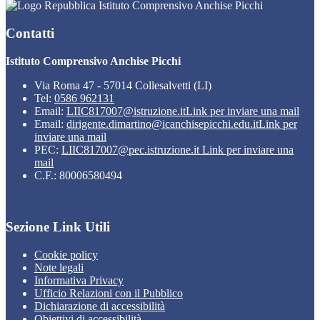
Istituto Comprensivo Anchise Picchi
Contatti
Istituto Comprensivo Anchise Picchi
Via Roma 47 - 57014 Collesalvetti (LI)
Tel:
0586 962131
Email:
LIIC817007@istruzione.it
Link per inviare una mail
Email:
dirigente.dimartino@icanchisepicchi.edu.it
Link per
inviare una mail
PEC:
LIIC817007@pec.istruzione.it
Link per inviare una
mail
C.F.: 80006580494
Sezione Link Utili
Cookie policy
Note legali
Informativa Privacy
Ufficio Relazioni con il Pubblico
Dichiarazione di accessibilità
Obiettivi di accessibilità