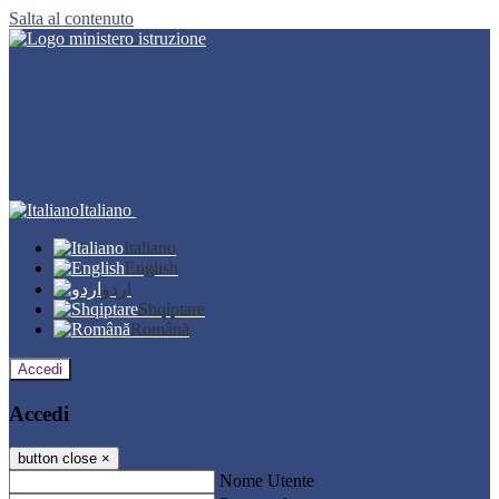
Salta al contenuto
Italiano
Italiano
English
اردو
Shqiptare
Română
Accedi
Accedi
button close
×
Nome Utente