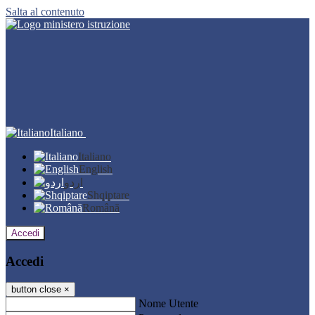
Salta al contenuto
Italiano
Italiano
English
اردو
Shqiptare
Română
Accedi
Accedi
button close
×
Nome Utente