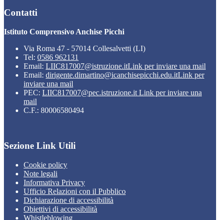
Contatti
Istituto Comprensivo Anchise Picchi
Via Roma 47 - 57014 Collesalvetti (LI)
Tel:
0586 962131
Email:
LIIC817007@istruzione.it
Link per inviare una mail
Email:
dirigente.dimartino@icanchisepicchi.edu.it
Link per
inviare una mail
PEC:
LIIC817007@pec.istruzione.it
Link per inviare una
mail
C.F.: 80006580494
Sezione Link Utili
Cookie policy
Note legali
Informativa Privacy
Ufficio Relazioni con il Pubblico
Dichiarazione di accessibilità
Obiettivi di accessibilità
Whistleblowing