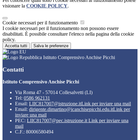
Per conoscere quali sono i cookie necessari al funzionamento potete
visionare la
COOKIE POLICY
.
Cookie necessari per il funzionamento
I cookie necessari per il funzionamento non possono essere
disabilitati. È possibile consultare l'elenco nella pagina della cookie
policy.
Accetta tutti
Salva le preferenze
Istituto Comprensivo Anchise Picchi
Contatti
Istituto Comprensivo Anchise Picchi
Via Roma 47 - 57014 Collesalvetti (LI)
Tel:
0586 962131
Email:
LIIC817007@istruzione.it
Link per inviare una mail
Email:
dirigente.dimartino@icanchisepicchi.edu.it
Link per
inviare una mail
PEC:
LIIC817007@pec.istruzione.it
Link per inviare una
mail
C.F.: 80006580494