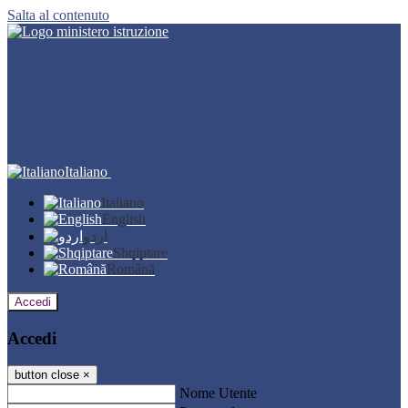
Salta al contenuto
Italiano
Italiano
English
اردو
Shqiptare
Română
Accedi
Accedi
button close
×
Nome Utente