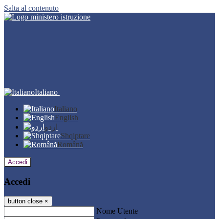
Salta al contenuto
Italiano
Italiano
English
اردو
Shqiptare
Română
Accedi
Accedi
button close
×
Nome Utente