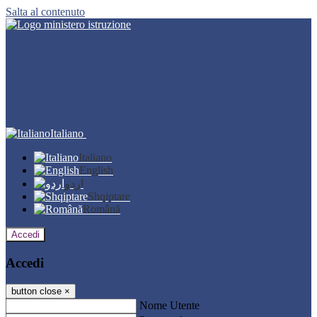
Salta al contenuto
Italiano
Italiano
English
اردو
Shqiptare
Română
Accedi
Accedi
button close
×
Nome Utente