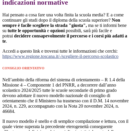
indicazioni normative
Hai pensato a cosa fare una volta finita la scuola media? E a come
continuare gli studi dopo il diploma della scuola superiore?
Non
sempre è facile scegliere la strada "giusta",
ma se ti informi bene
su
tutte le opportunità
e
opzioni
possibili, sarà più facile e
potrai
decidere consapevolmente
il percorso e i corsi più adatti a
te
.
Accedi a questo link e troverai tutte le informazioni che cerchi:
https://www.regione.toscana.it/-/scegliere-il-percorso-scolastico
CONSIGLIO ORIENTATIVO
Nell’ambito della riforma del sistema di orientamento – R 1.4 della
Missione 4 – Componente 1 del PNRR, a decorrere dall’anno
scolastico 2024/2025 tutte le scuole secondarie di primo grado
devono adottare il nuovo modello nazionale di consiglio di
orientamento che il Ministero ha trasmesso con il D.M. 14 novembre
2024, n. 229, accompagnato con la Nota 20 novembre 2024, n.
46684.
Il nuovo modello è snello e di semplice compilazione e lettura, con il
quale viene superata la precedente eterogeneità conseguente