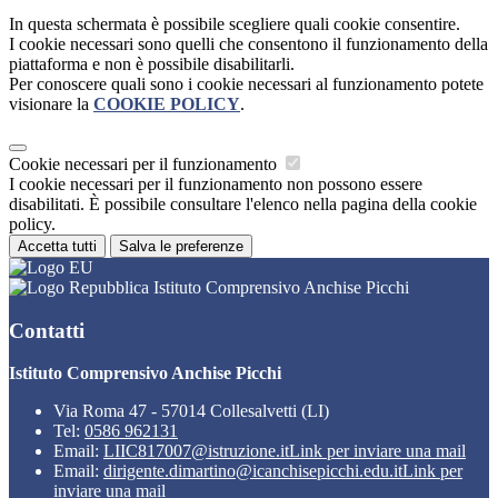
In questa schermata è possibile scegliere quali cookie consentire.
I cookie necessari sono quelli che consentono il funzionamento della
piattaforma e non è possibile disabilitarli.
Per conoscere quali sono i cookie necessari al funzionamento potete
visionare la
COOKIE POLICY
.
Cookie necessari per il funzionamento
I cookie necessari per il funzionamento non possono essere
disabilitati. È possibile consultare l'elenco nella pagina della cookie
policy.
Accetta tutti
Salva le preferenze
Istituto Comprensivo Anchise Picchi
Contatti
Istituto Comprensivo Anchise Picchi
Via Roma 47 - 57014 Collesalvetti (LI)
Tel:
0586 962131
Email:
LIIC817007@istruzione.it
Link per inviare una mail
Email:
dirigente.dimartino@icanchisepicchi.edu.it
Link per
inviare una mail