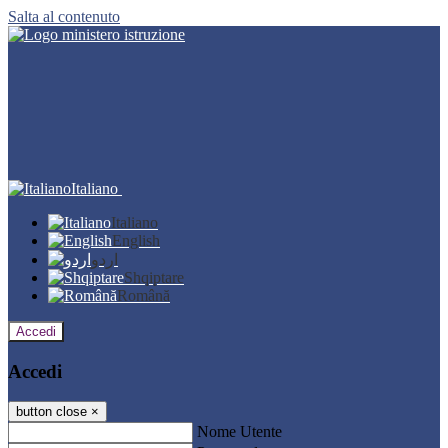
Salta al contenuto
Italiano
Italiano
English
اردو
Shqiptare
Română
Accedi
Accedi
button close
×
Nome Utente