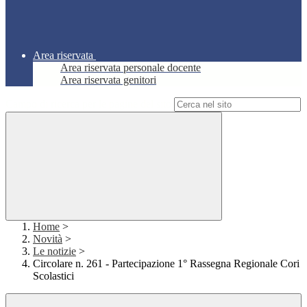
Area riservata
Area riservata personale docente
Area riservata genitori
Campo di ricerca per le pagine del sito
Home
>
Novità
>
Le notizie
>
Circolare n. 261 - Partecipazione 1° Rassegna Regionale Cori
Scolastici