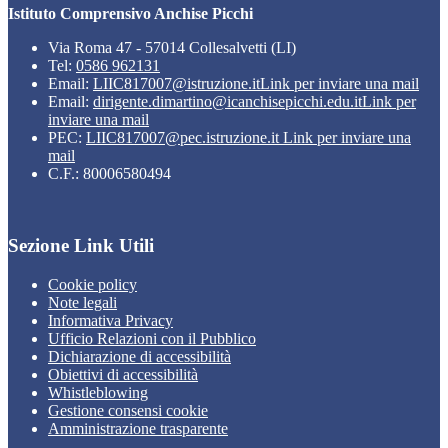
Istituto Comprensivo Anchise Picchi
Via Roma 47 - 57014 Collesalvetti (LI)
Tel:
0586 962131
Email:
LIIC817007@istruzione.it
Link per inviare una mail
Email:
dirigente.dimartino@icanchisepicchi.edu.it
Link per
inviare una mail
PEC:
LIIC817007@pec.istruzione.it
Link per inviare una
mail
C.F.: 80006580494
Sezione Link Utili
Cookie policy
Note legali
Informativa Privacy
Ufficio Relazioni con il Pubblico
Dichiarazione di accessibilità
Obiettivi di accessibilità
Whistleblowing
Gestione consensi cookie
Amministrazione trasparente