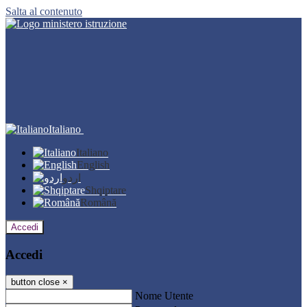
Salta al contenuto
Italiano
Italiano
English
اردو
Shqiptare
Română
Accedi
Accedi
button close
×
Nome Utente