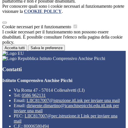
piattaforma e non è possibile disabilitarli.
Per conoscere quali sono i cookie necessari al funzionamento potete
visionare la
COOKIE POLICY
.
Cookie necessari per il funzionamento
I cookie necessari per il funzionamento non possono essere
disabilitati. È possibile consultare l'elenco nella pagina della cookie
policy.
Accetta tutti
Salva le preferenze
Istituto Comprensivo Anchise Picchi
Contatti
Istituto Comprensivo Anchise Picchi
Via Roma 47 - 57014 Collesalvetti (LI)
Tel:
0586 962131
Email:
LIIC817007@istruzione.it
Link per inviare una mail
Email:
dirigente.dimartino@icanchisepicchi.edu.it
Link per
inviare una mail
PEC:
LIIC817007@pec.istruzione.it
Link per inviare una
mail
C.F.: 80006580494