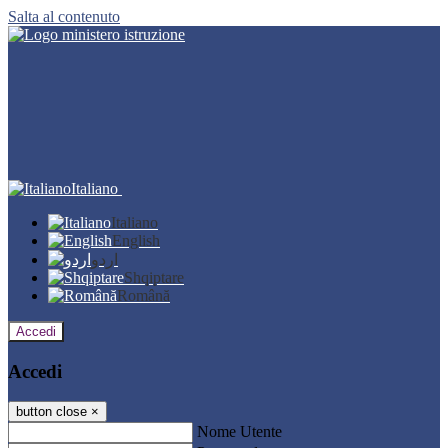
Salta al contenuto
Italiano
Italiano
English
اردو
Shqiptare
Română
Accedi
Accedi
button close
×
Nome Utente